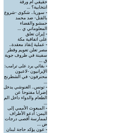
حقيقي أم ورقة
انتخابية؟ ...
-
سوريا.. شكوى -شروع
بالقتل- ضد محمد
حمشو والقضاء
المعلوماتي ي ...
-
إيران تعلق
على اتفاقية مكة
-
عملية إنقاذ معقدة..
مصر تعلن تعويم وقطر
سفينة في ظروف جوية
ق ...
-
بقائي يرد على ترامب:
الإيرانيون -لاعبون
محترفون- في الشطرنج
...
-
تونس.. الغنوشي يدخل
إضرابا مفتوحا عن
الطعام والدواء داخل الم
...
-
‏المبعوث الأممي إلى
اليمن: أدعو الأطراف
لممارسة أقصى درجات
ض ...
-
عون يؤكد حاجة لبنان