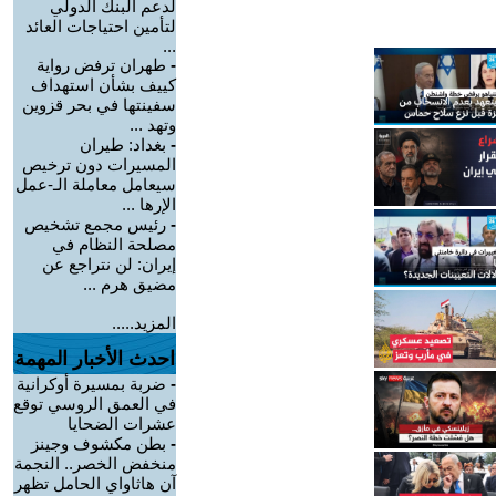
لدعم البنك الدولي
لتأمين احتياجات العائد
...
-
طهران ترفض رواية
كييف بشأن استهداف
سفينتها في بحر قزوين
وتهد ...
-
بغداد: طيران
المسيرات دون ترخيص
سيعامل معاملة الـ-عمل
الإرها ...
-
رئيس مجمع تشخيص
مصلحة النظام في
إيران: لن نتراجع عن
مضيق هرم ...
المزيد.....
احدث الأخبار المهمة
-
ضربة بمسيرة أوكرانية
في العمق الروسي توقع
عشرات الضحايا
-
بطن مكشوف وجينز
منخفض الخصر.. النجمة
آن هاثاواي الحامل تظهر