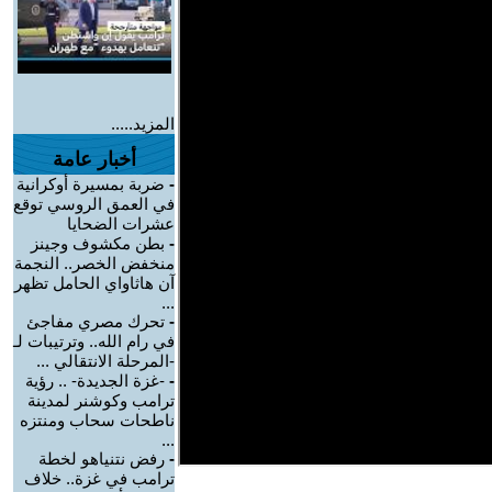
المزيد.....
أخبار عامة
-
ضربة بمسيرة أوكرانية
في العمق الروسي توقع
عشرات الضحايا
-
بطن مكشوف وجينز
منخفض الخصر.. النجمة
آن هاثاواي الحامل تظهر
...
-
تحرك مصري مفاجئ
في رام الله.. وترتيبات لـ
-المرحلة الانتقالي ...
-
-غزة الجديدة- .. رؤية
ترامب وكوشنر لمدينة
ناطحات سحاب ومنتزه
...
-
رفض نتنياهو لخطة
ترامب في غزة.. خلاف