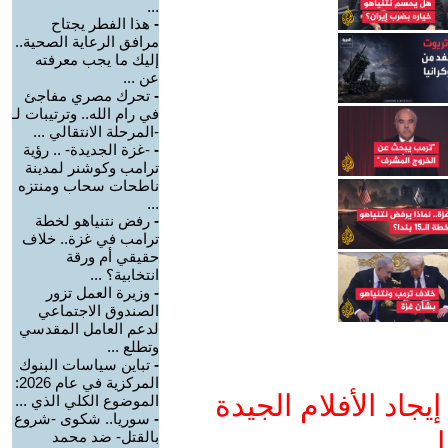
...
-
هذا الفطر يجتاح
مرافق الرعاية الصحية..
إليك ما يجب معرفته
عن ...
-
تحرك مصري مفاجئ
في رام الله.. وترتيبات لـ
-المرحلة الانتقالي ...
-
-غزة الجديدة- .. رؤية
ترامب وكوشنر لمدينة
ناطحات سحاب ومنتزه
...
-
رفض نتنياهو لخطة
ترامب في غزة.. خلاف
حقيقي أم ورقة
انتخابية؟ ...
-
وزيرة العمل تزور
الصندوق الاجتماعي
لدعم العامل المقدسي
وتطلع ...
-
تباين سياسات البنوك
المركزية في عام 2026:
جاد الأفلام الجيدة
الموضوع الكلي الذي ...
-
سوريا.. شكوى -شروع
ا
بالقتل- ضد محمد