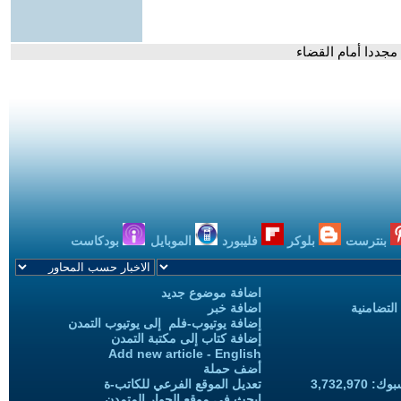
مجددا أمام القضاء
بنترست
بلوكر
فليبورد
الموبايل
بودكاست
اضافة موضوع جديد
التضامنية
اضافة خبر
إضافة يوتيوب-فلم إلى يوتيوب التمدن
إضافة كتاب إلى مكتبة التمدن
Add new article - English
أضف حملة
3,732,97
تعديل الموقع الفرعي للكاتب-ة
ابحث في موقع الحوار المتمدن