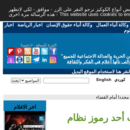
 أنواع الكوكيز نرجو النقر على الزر - موافق - لكي لاتظهر
This website uses cookies to ensure you ge
وكالة أنباء العمال
-
وكالة أنباء حقوق الإنسان
-
اخبار الرياضة
-
اخبار
لوم
التبرع للموقع - ادعمونا
حرية والعدالة الاجتماعية للجميع
"
تى نالها أعلام في الفكر والثقافة
قر هنا لاستخدام الموقع البديل
كوردي
English
مجددا أمام القضاء
اخر الافلام
 أحد رموز نظام