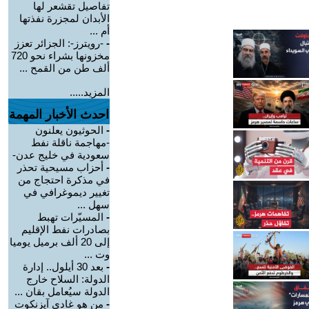
تفاصيل تقشعر لها
الأبدان لمجزرة نفذتها
أم ...
-
-رويترز-: الجزائر تعزز
مخزونها بشراء نحو 720
ألف طن من القمح ...
المزيد.....
احدث الأخبار المهمة
-
الحوثيون يعلنون
-مهاجمة ناقلة نفط
سعودية في خليج عدن-
-
أحزاب مسيحية تحذر
في مذكرة احتجاج من
تغيير ديموغرافي في
سهل ...
-
المسيّرات تهبط
بصادرات نفط الإقليم
إلى 20 ألف برميل يوميا
وت ...
-
بعد 30 أيلول.. إدارة
الدولة: السلاح خارج
الدولة سيُعامل بقان ...
-
من هو غادي آيزنكوت