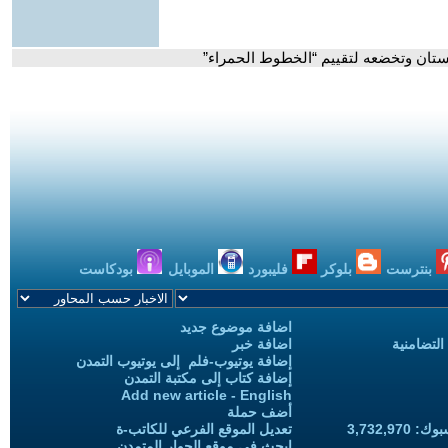
 باكستان وتخضعه لتقييم “الخطوط الحمراء”
بنترست
بلوكر
فليبورد
الموبايل
بودكاست
اضافة موضوع جديد
التضامنية
اضافة خبر
إضافة يوتيوب-فلم إلى يوتيوب التمدن
إضافة كتاب إلى مكتبة التمدن
Add new article - English
أضف حملة
3,732,97
تعديل الموقع الفرعي للكاتب-ة
ابحث في موقع الحوار المتمدن