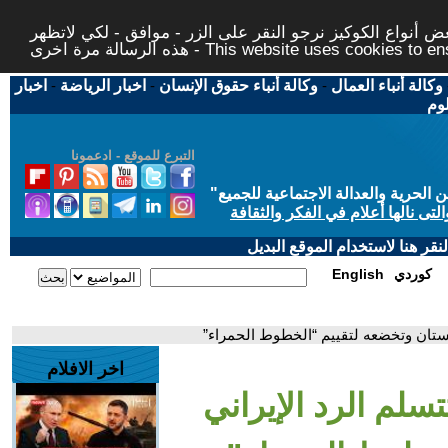
 أنواع الكوكيز نرجو النقر على الزر - موافق - لكي لاتظهر
This website uses cookies to ensure you ge
وكالة أنباء العمال
-
وكالة أنباء حقوق الإنسان
-
اخبار الرياضة
-
اخبار
لوم
التبرع للموقع - ادعمونا
حرية والعدالة الاجتماعية للجميع
"
تى نالها أعلام في الفكر والثقافة
قر هنا لاستخدام الموقع البديل
كوردي
English
 باكستان وتخضعه لتقييم “الخطوط الحمراء”
اخر الافلام
تتسلم الرد الإيراني