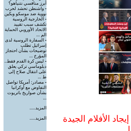
أبرز منافسي نتنياهو؟
-
واشنطن تحشد لحرب
نووية ضد موسكو وبكين
-
الخارجية الروسية
تكشف سبب تقييد
الاتحاد الأوروبي الحماية
الم ...
-
السفارة الروسية لدى
إسرائيل تطلب
توضيحات بشأن احتجاز
المؤرخ ...
-
ليس كرة القدم فقط..
دبلوماسي تركي يعلق
على انتقال صلاح إلى
ط ...
-
مصادر: أمريكا تواصل
التفاوض مع أوكرانيا
بشأن صواريخ باتريوت
...
المزيد.....
جاد الأفلام الجيدة
المزيد.....
ا