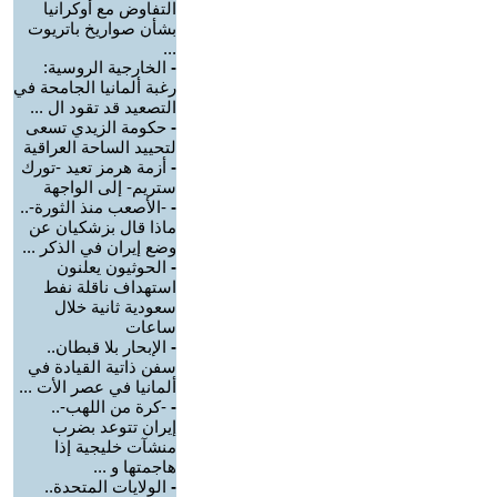
التفاوض مع أوكرانيا
بشأن صواريخ باتريوت
...
-
الخارجية الروسية:
رغبة ألمانيا الجامحة في
التصعيد قد تقود ال ...
-
حكومة الزيدي تسعى
لتحييد الساحة العراقية
-
أزمة هرمز تعيد -تورك
ستريم- إلى الواجهة
-
-الأصعب منذ الثورة-..
ماذا قال بزشكيان عن
وضع إيران في الذكر ...
-
الحوثيون يعلنون
استهداف ناقلة نفط
سعودية ثانية خلال
ساعات
-
الإبحار بلا قبطان..
سفن ذاتية القيادة في
ألمانيا في عصر الأت ...
-
-كرة من اللهب-..
إيران تتوعد بضرب
منشآت خليجية إذا
هاجمتها و ...
-
الولايات المتحدة..