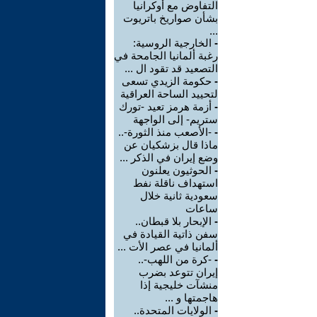
التفاوض مع أوكرانيا
بشأن صواريخ باتريوت
...
-
الخارجية الروسية:
رغبة ألمانيا الجامحة في
التصعيد قد تقود ال ...
-
حكومة الزيدي تسعى
لتحييد الساحة العراقية
-
أزمة هرمز تعيد -تورك
ستريم- إلى الواجهة
-
-الأصعب منذ الثورة-..
ماذا قال بزشكيان عن
وضع إيران في الذكر ...
-
الحوثيون يعلنون
استهداف ناقلة نفط
سعودية ثانية خلال
ساعات
-
الإبحار بلا قبطان..
سفن ذاتية القيادة في
ألمانيا في عصر الأت ...
-
-كرة من اللهب-..
إيران تتوعد بضرب
منشآت خليجية إذا
هاجمتها و ...
-
الولايات المتحدة..