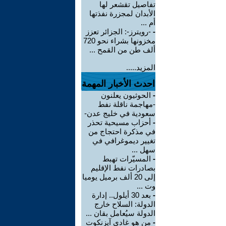
تفاصيل تقشعر لها
الأبدان لمجزرة نفذتها
أم ...
-
-رويترز-: الجزائر تعزز
مخزونها بشراء نحو 720
ألف طن من القمح ...
المزيد.....
احدث الأخبار المهمة
-
الحوثيون يعلنون
-مهاجمة ناقلة نفط
سعودية في خليج عدن-
-
أحزاب مسيحية تحذر
في مذكرة احتجاج من
تغيير ديموغرافي في
سهل ...
-
المسيّرات تهبط
بصادرات نفط الإقليم
إلى 20 ألف برميل يوميا
وت ...
-
بعد 30 أيلول.. إدارة
الدولة: السلاح خارج
الدولة سيُعامل بقان ...
-
من هو غادي آيزنكوت