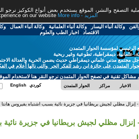
ة التصفح والنشر، الموقع يستخدم بعض أنواع الكوكيز نرجو النق
More info - المزيد
experience on our website
الفن
-
وكالة أنباء اليسار
-
وكالة أنباء العلمانية
-
وكالة أنباء العمال
-
وكا
الاقتصاد
-
اخبار الطب والعلوم
 الرئيسي لمؤسسة الحوار المتمدن
، علمانية، ديمقراطية، تطوعية وغير ربحية
ل مجتمع مدني علماني ديمقراطي حديث يضمن الحرية والعدالة الاجتم
حوار المتمدن على جائزة ابن رشد للفكر الحر والتى نالها أعلام في الفك
م مشاكل تقنية في تصفح الحوار المتمدن نرجو النقر هنا لاستخدام الموقع
كوردي
English
الاخبار
مراكز
الحوار المتمدن
- إنزال مظلي لجيش بريطانيا في جزيرة نائية بسبب اشتباه بفيروس هانتا
 إنزال مظلي لجيش بريطانيا في جزيرة نائية 