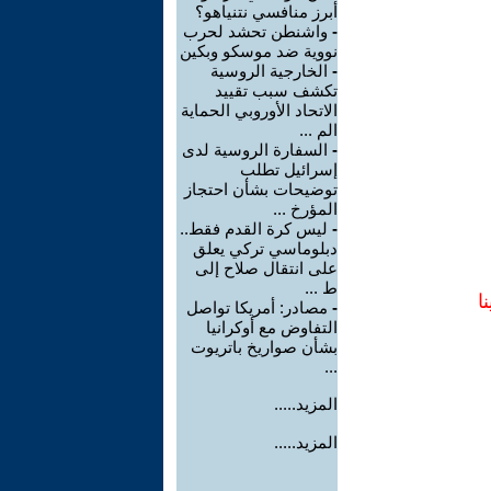
أبرز منافسي نتنياهو؟
-
واشنطن تحشد لحرب
نووية ضد موسكو وبكين
-
الخارجية الروسية
تكشف سبب تقييد
الاتحاد الأوروبي الحماية
الم ...
-
السفارة الروسية لدى
إسرائيل تطلب
توضيحات بشأن احتجاز
المؤرخ ...
-
ليس كرة القدم فقط..
دبلوماسي تركي يعلق
على انتقال صلاح إلى
ط ...
ا
-
مصادر: أمريكا تواصل
التفاوض مع أوكرانيا
بشأن صواريخ باتريوت
...
المزيد.....
المزيد.....