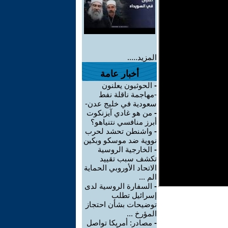
المزيد.....
أخبار عامة
-
الحوثيون يعلنون
-مهاجمة ناقلة نفط
سعودية في خليج عدن-
-
من هو غادي آيزنكوت
أبرز منافسي نتنياهو؟
-
واشنطن تحشد لحرب
نووية ضد موسكو وبكين
-
الخارجية الروسية
تكشف سبب تقييد
الاتحاد الأوروبي الحماية
الم ...
-
السفارة الروسية لدى
إسرائيل تطلب
توضيحات بشأن احتجاز
المؤرخ ...
-
مصادر: أمريكا تواصل