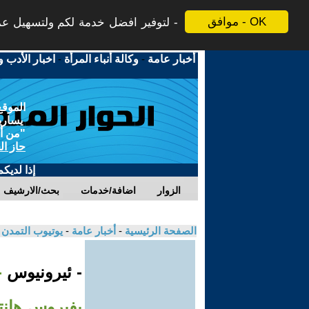
موافق - OK
لتوفير افضل خدمة لكم ولتسهيل عملي
أخبار عامة
-
وكالة أنباء المرأة
-
اخبار الأدب و
الموقع
يسارية
"من أج
حاز ال
إذا لديك
الزوار
اضافة/خدمات
بحث/الارشيف
الصفحة الرئيسية
-
أخبار عامة
-
يوتيوب التمدن
- ئيرونيوس
-
بفيروس هانتا