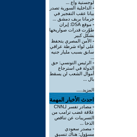
لوجستية واع ...
-
الداخلية السورية تصدر
بيانا عقب التفجير في
جرمانا بريف دمشق ...
-
موقع DSA: إيران
طوّرت قدرات صواريخها
بشكل كبير
-
الأمن المصري يتحفظ
على لواء شرطة عراقي
سابق بسبب مليار جنيه
...
-
الرئيس التونسي: حق
الدولة في استرجاع
أموال الشعب لن يسقط
بال ...
المزيد.....
احدث الأخبار المهمة
-
مصادر تفسر لـCNN
علاقة غضب ترامب من
التسريبات عن تناقص
الذخا ...
-
مصدر سعودي
مسؤول: هناك تنسيق