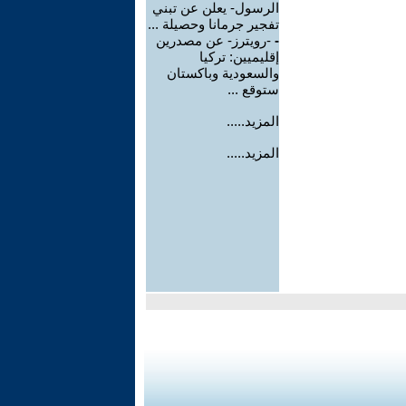
الرسول- يعلن عن تبني
تفجير جرمانا وحصيلة ...
-
-رويترز- عن مصدرين
إقليميين: تركيا
والسعودية وباكستان
ستوقع ...
المزيد.....
المزيد.....