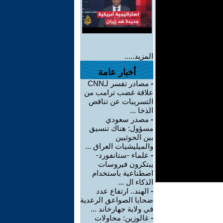
المزيد.....
أخبار عامة
-
مصادر تفسر لـCNN
علاقة غضب ترامب من
التسريبات عن تناقص
الذخا ...
-
مصدر سعودي
مسؤول: هناك تنسيق
بين الحوثيين
والميليشيات العراق ...
-
علماء -ستانفورد-
يبتكرون فيروسات
اصطناعية باستخدام
الذكاء ال ...
-
الهند.. ارتفاع عدد
ضحايا الصواعق الرعدية
في ولاية جهارخاند ...
-
غالوزين: محاولات