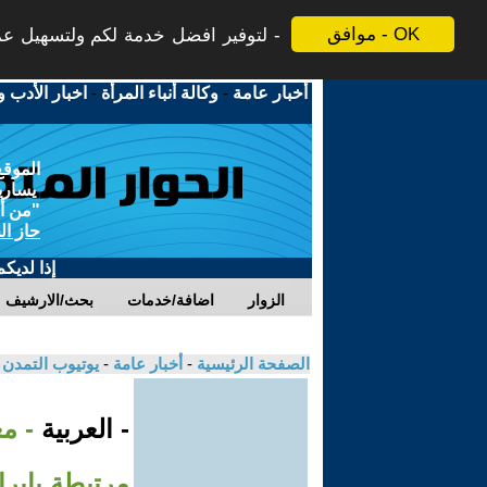
موافق - OK
لتوفير افضل خدمة لكم ولتسهيل عملي
أخبار عامة
-
وكالة أنباء المرأة
-
اخبار الأدب و
الموقع
يسارية
"من أج
حاز ال
إذا لديك
الزوار
اضافة/خدمات
بحث/الارشيف
الصفحة الرئيسية
-
أخبار عامة
-
يوتيوب التمدن
- العربية
- م
مرتبطة بإيرا