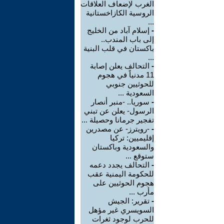
الغرب لإضعاف العلاقات
الروسية الكازاخستانية
...
-
إسلام آباد من الخليج
إلى باب المندب..
باكستان في قلب البنية
...
-
التحالف يعلن إصابة
11 مدنياً في هجوم
للحوثيين جنوبي
السعودية ...
-
سوريا.. -منبر أنصار
الرسول- يعلن عن تبني
تفجير جرمانا وحصيلة ...
-
-رويترز- عن مصدرين
إقليميين: تركيا
والسعودية وباكستان
ستوقع ...
-
التحالف يجدد دعمه
للحكومة اليمنية عقب
هجوم الحوثيين على
مأرب ...
-
تقرير: الجيش
السويسري غير مؤهل
للحرب لوجود ثغرات