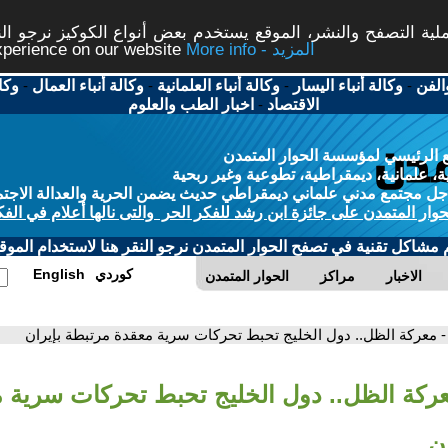
ة التصفح والنشر، الموقع يستخدم بعض أنواع الكوكيز نرجو النق
More info - المزيد
experience on our website
الفن
-
وكالة أنباء اليسار
-
وكالة أنباء العلمانية
-
وكالة أنباء العمال
-
وكا
الاقتصاد
-
اخبار الطب والعلوم
 الرئيسي لمؤسسة الحوار المتمدن
، علمانية، ديمقراطية، تطوعية وغير ربحية
ل مجتمع مدني علماني ديمقراطي حديث يضمن الحرية والعدالة الاجتم
حوار المتمدن على جائزة ابن رشد للفكر الحر والتى نالها أعلام في الفك
م مشاكل تقنية في تصفح الحوار المتمدن نرجو النقر هنا لاستخدام الموقع
كوردي
English
الاخبار
مراكز
الحوار المتمدن
- معركة الظل.. دول الخليج تحبط تحركات سرية معقدة مرتبطة بإيران
عركة الظل.. دول الخليج تحبط تحركات سرية 
ن