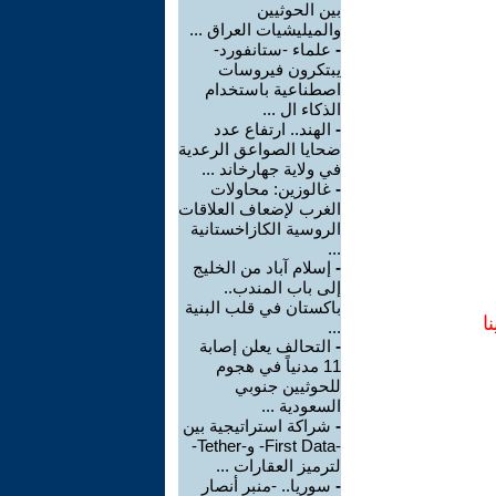
بين الحوثيين
والميليشيات العراق ...
-
علماء -ستانفورد-
يبتكرون فيروسات
اصطناعية باستخدام
الذكاء ال ...
-
الهند.. ارتفاع عدد
ضحايا الصواعق الرعدية
في ولاية جهارخاند ...
-
غالوزين: محاولات
الغرب لإضعاف العلاقات
الروسية الكازاخستانية
...
-
إسلام آباد من الخليج
إلى باب المندب..
باكستان في قلب البنية
ا
...
-
التحالف يعلن إصابة
11 مدنياً في هجوم
للحوثيين جنوبي
السعودية ...
-
شراكة استراتيجية بين
-First Data- و-Tether-
لترميز العقارات ...
-
سوريا.. -منبر أنصار