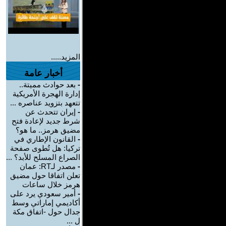
المزيد.....
أخبار عامة
-
بعد حوادث مميتة..
إدارة الهجرة الأمريكية
تتعهد بتزويد عناصره ...
-
إيران تتحدث عن
شرط جديد لإعادة فتح
مضيق هرمز.. ما هو؟
-
القانون الإطاري في
تركيا: هل تُطوى صفحة
الصراع المسلح للأبد؟ ...
-
مصدر لـRT: عمان
تعلن اتفاقا حول مضيق
هرمز خلال ساعات
-
أمير سعودي يرد على
أكاديمي إماراتي وسط
جدال حول -اتفاق مكة
ل ...