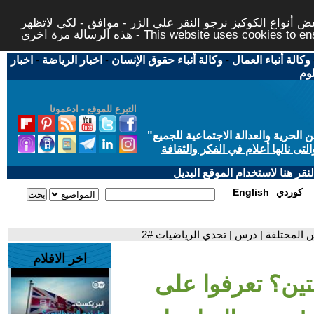
 أنواع الكوكيز نرجو النقر على الزر - موافق - لكي لاتظهر
This website uses cookies to ensure you ge
وكالة أنباء العمال
-
وكالة أنباء حقوق الإنسان
-
اخبار الرياضة
-
اخبار
لوم
التبرع للموقع - ادعمونا
حرية والعدالة الاجتماعية للجميع
"
تى نالها أعلام في الفكر والثقافة
قر هنا لاستخدام الموقع البديل
كوردي
English
 المختلفة | درس | تحدي الرياضيات #2
اخر الافلام
تين؟ تعرفوا على