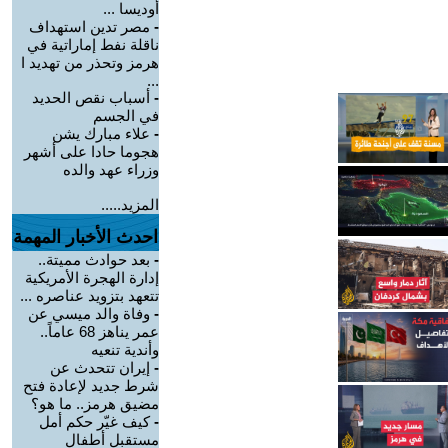
أوديسا ...
-
مصر تدين استهداف
ناقلة نفط إماراتية في
هرمز وتحذر من تهديد ا
...
-
أسباب نقص الحديد
في الجسم
-
علاء مبارك يشن
هجوما حادا على أشهر
وزراء عهد والده
المزيد.....
احدث الأخبار المهمة
-
بعد حوادث مميتة..
إدارة الهجرة الأمريكية
تتعهد بتزويد عناصره ...
-
وفاة والد ميسي عن
عمر يناهز 68 عاماً..
وأندية تنعيه
-
إيران تتحدث عن
شرط جديد لإعادة فتح
مضيق هرمز.. ما هو؟
-
كيف غيّر حكم أمل
مستقبل أطفال