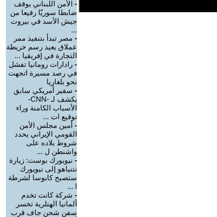
-
الأمن اللبناني يوقف
ضابطا سوريّا رفيعا من
جيش الأسد في بيروت
...
-
مصر تبدأ بتنفيذ ممر
عملاق يعيد رسم خريطة
التجارة في إفريقيا ...
-
رادارات رومانيا تفشل
في رصد مسيرة اتجهت
نحو بلغاريا
-
سفير أمريكي سابق
يكشف لـ -CNN-
الأسباب الكامنة وراء
توقيع ات ...
-
أمين مجلس الأمن
القومي الإيراني يحدد
شروط بلاده على
واشنطن ل ...
-
نيويورك بوست: زيارة
نتنياهو إلى نيويورك
ستصبح كابوسا لشرطة
ا ...
-
شركة كانت تخدم
ألمانيا الهتلرية تخسر
سفن شحن جاف قرب