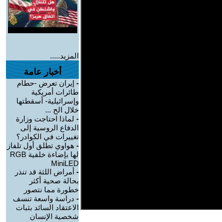
المزيد.....
أخبار عامة
-
إيران تعرض -حطام
طائرات أمريكية
وإسرائيلية- أسقطتها
خلال الح ...
-
لماذا احتاجت وزارة
الدفاع الروسية إلى
تغييرات في الكوادر؟
-
هواوي تطلق أول تلفاز
لها بإضاءة خلفية RGB
MiniLED
-
أمراض اللثة قد تنذر
بحالة صحية أكثر
خطورة مما نتصور
-
دراسة واسعة تنسف
الاعتقاد السائد بثبات
شخصية الإنسان