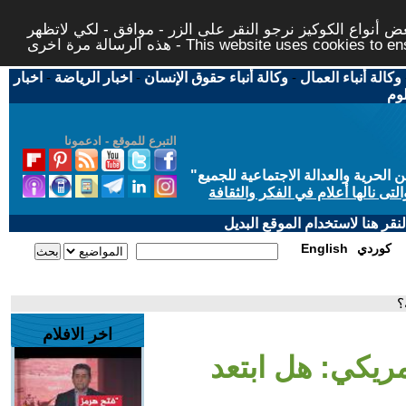
 أنواع الكوكيز نرجو النقر على الزر - موافق - لكي لاتظهر
This website uses cookies to ensure you ge
وكالة أنباء العمال
-
وكالة أنباء حقوق الإنسان
-
اخبار الرياضة
-
اخبار
لوم
التبرع للموقع - ادعمونا
حرية والعدالة الاجتماعية للجميع
"
تى نالها أعلام في الفكر والثقافة
قر هنا لاستخدام الموقع البديل
كوردي
English
؟
اخر الافلام
مريكي: هل ابتعد