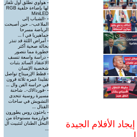
-
هواوي تطلق أول تلفاز
لها بإضاءة خلفية RGB
MiniLED
-
-الشباب إلى
الملاعب-.. حين أصبحت
الرياضة مسرحا
جماهيريا في ا ...
-
أمراض اللثة قد تنذر
بحالة صحية أكثر
خطورة مما نتصور
-
دراسة واسعة تنسف
الاعتقاد السائد بثبات
شخصية الإنسان
-
قطط الإرميتاج تواصل
تقليدا عمره ثلاثة قرون
في حراسة الفن وال ...
-
-فوردالاك-.. شاحنة
مسيرة روسية تتحدى
التشويش في ساحات
القتال ...
-
باحثون روس يطورون
خوارزمية مستوحاة من
جاد الأفلام الجيدة
النحل الطنان لتثبيت ال
...
ا