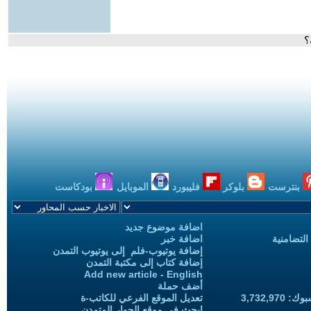
؟
بنترست
بلوكر
فليبورد
الموبايل
بودكاست
اضافة موضوع جديد
التضامنية
اضافة خبر
إضافة يوتيوب-فلم إلى يوتيوب التمدن
إضافة كتاب إلى مكتبة التمدن
Add new article - English
أضف حملة
3,732,97
تعديل الموقع الفرعي للكاتب-ة
ابحث في موقع الحوار المتمدن