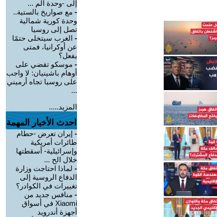
إلى -وحدة الم ...
-
مع صواريخ بالستية..
وحدة كورية شمالية
تصل إلى روسيا
-
الغرب سيتخلى حتمًا
عن أوكرانيا، فمتى
يفعل؟
-
موسكو تقضي على
أوهام باشينيان: لا واجب
على روسيا تجاه أرميني
...
المزيد.....
احدث الأخبار المهمة
-
إيران تعرض -حطام
طائرات أمريكية
وإسرائيلية- أسقطتها
خلال الح ...
-
لماذا احتاجت وزارة
الدفاع الروسية إلى
تغييرات في الكوادر؟
-
منافس جديد من
Xiaomi في أسواق
أجهزة أندرويد