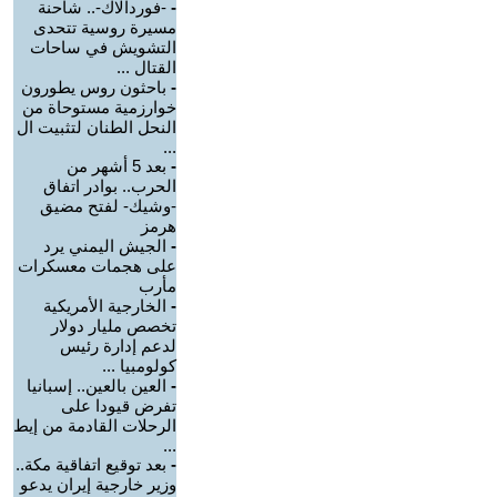
-
-فوردالاك-.. شاحنة
مسيرة روسية تتحدى
التشويش في ساحات
القتال ...
-
باحثون روس يطورون
خوارزمية مستوحاة من
النحل الطنان لتثبيت ال
...
-
بعد 5 أشهر من
الحرب.. بوادر اتفاق
-وشيك- لفتح مضيق
هرمز
-
الجيش اليمني يرد
على هجمات معسكرات
مأرب
-
الخارجية الأمريكية
تخصص مليار دولار
لدعم إدارة رئيس
كولومبيا ...
-
العين بالعين.. إسبانيا
تفرض قيودا على
الرحلات القادمة من إيط
...
-
بعد توقيع اتفاقية مكة..
وزير خارجية إيران يدعو