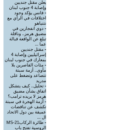
يعلن مقتل جنديين
وإصابة 4 جنوب لبنان
-
فانس يؤكد وجود
اختلافات في الرأي مع
نتنياهو
-
دوي انفجارين في
مضيق هرمز.. وناقلة
تبلغ عن الواقعة قبالة
عما ...
-
مقتل جنديين
إسرائيليين وإصابة 4
بمعارك في جنوب لبنان
-
مئات القاصرين بلا
مأوى.. أزمة سبتة
تتصاعد وتضغط على
مدريد
-
تحليل.. كيف يتشكل
اتفاق بشأن مضيق
هرمز لا يريده ترامب؟
-
أزمة الهجرة في سبتة
تكشف عن تناقضات
عميقة بين دول الاتحاد
ال ...
-
طائرة الركابMS-21
الروسية تفتح باب