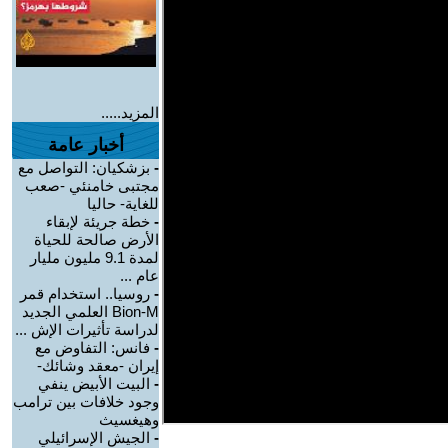
المزيد.....
أخبار عامة
-
بزشكيان: التواصل مع
مجتبى خامنئي -صعب
للغاية- حاليا
-
خطة جريئة لإبقاء
الأرض صالحة للحياة
لمدة 9.1 مليون مليار
عام ...
-
روسيا.. استخدام قمر
Bion-M العلمي الجديد
لدراسة تأثيرات الإش ...
-
فانس: التفاوض مع
إيران -معقد وشائك-
-
البيت الأبيض ينفي
وجود خلافات بين ترامب
وهيغسيث
-
الجيش الإسرائيلي