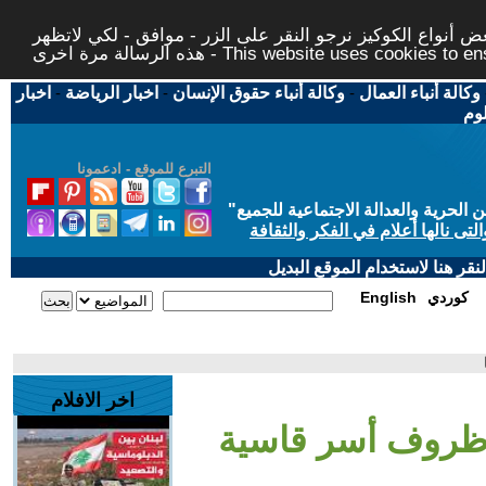
 أنواع الكوكيز نرجو النقر على الزر - موافق - لكي لاتظهر
This website uses cookies to ensure you ge
وكالة أنباء العمال
-
وكالة أنباء حقوق الإنسان
-
اخبار الرياضة
-
اخبار
لوم
التبرع للموقع - ادعمونا
حرية والعدالة الاجتماعية للجميع
"
تى نالها أعلام في الفكر والثقافة
قر هنا لاستخدام الموقع البديل
كوردي
English
اخر الافلام
من ظروف أسر قاسية