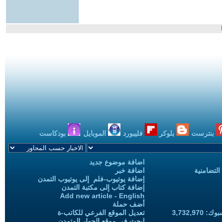
بنترست
بلوكر
فليبورد
الموبايل
بودكاست
اضافة موضوع جديد
التضامنية
اضافة خبر
إضافة يوتيوب-فلم إلى يوتيوب التمدن
إضافة كتاب إلى مكتبة التمدن
Add new article - English
أضف حملة
3,732,97
تعديل الموقع الفرعي للكاتب-ة
ابحث في موقع الحوار المتمدن