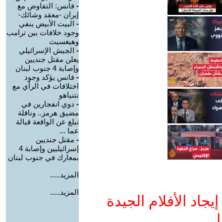
-
فانس: التفاوض مع
إيران -معقد وشائك-
-
البيت الأبيض ينفي
وجود خلافات بين ترامب
وهيغسيث
-
الجيش الإسرائيلي
يعلن مقتل جنديين
وإصابة 4 جنوب لبنان
-
فانس يؤكد وجود
اختلافات في الرأي مع
نتنياهو
-
دوي انفجارين في
مضيق هرمز.. وناقلة
تبلغ عن الواقعة قبالة
عما ...
-
مقتل جنديين
إسرائيليين وإصابة 4
بمعارك في جنوب لبنان
المزيد.....
المزيد.....
جاد الأفلام الجيدة
ا