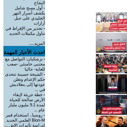
النجاح
-
أول مسح شامل
يكشف أسرار النهر
الجليدي على جبل
أرارات
-
تحذير من الإفراط في
تناول مكملات الحديد
المزيد.....
احدث الأخبار المهمة
-
بزشكيان: التواصل مع
مجتبى خامنئي -صعب
للغاية- حاليا
-
الشيخة حسينة تتحدى
حكم الإعدام وتعلن
عودتها إلى بنغلاديش
في ...
-
خطة جريئة لإبقاء
الأرض صالحة للحياة
لمدة 9.1 مليون مليار
عام ...
-
روسيا.. استخدام قمر
Bion-M العلمي الجديد
لدراسة تأثيرات الإش ...