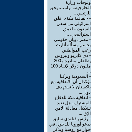
ولوحات وزارة
الخارجية.. ترامب: يحق
للرئيس ...
-
-اتفاقية مكة-.. قلق
إسرائيلي من سعي
السعودية لعمق
استراتيجي. ...
-
مصر.. بيان حكومي
يحسم مسألة أثارت
رعب المواطنين
-
دي كابريو وبيزوس
يطلقان مبادرة بـ200
مليون دولار لإنقاذ 100
...
-
السعودية وتركيا
تؤكدان أن الاتفاقية مع
باكستان لا تستهدف
دول ...
-
اتفاقية مكة للدفاع
المشترك.. هل تعيد
تشكيل معادلة الأمن
الإق ...
-
رئيس فنلندي سابق
يدعو أوروبا للدخول في
حوار مع روسيا ويذكر