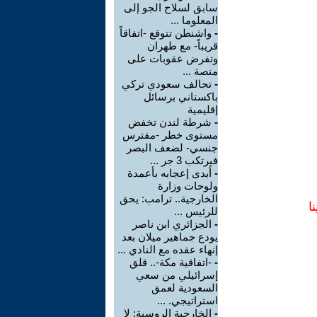
سابق لسلاح الجو إلى
المعلوما ...
-
واشنطن تتوقع -اتفاقاً
قريباً- مع طهران
وتفرض عقوبات على
منصة ...
-
تحالف سعودي تركي
باكستاني برسائل
إقليمية
-
شرطة لندن تخفض
مستوى خطر -مفترس
جنسي- لضعف البصر
فيرتكب 3 جر ...
-
أبدى إعجابه بأعمدة
ولوحات وزارة
الخارجية.. ترامب: يحق
ا
للرئيس ...
-
الجزائري ابن ناصر
يودع جماهير ميلان بعد
إنهاء عقده مع النادي ...
-
-اتفاقية مكة-.. قلق
إسرائيلي من سعي
السعودية لعمق
استراتيجي. ...
-
الخارجية الروسية: لا