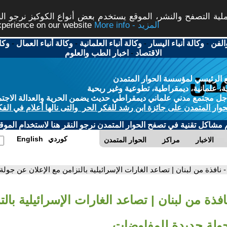
ة التصفح والنشر، الموقع يستخدم بعض أنواع الكوكيز نرجو النق
More info - المزيد
experience on our website
الفن
-
وكالة أنباء اليسار
-
وكالة أنباء العلمانية
-
وكالة أنباء العمال
-
وكا
الاقتصاد
-
اخبار الطب والعلوم
 الرئيسي لمؤسسة الحوار المتمدن
، علمانية، ديمقراطية، تطوعية وغير ربحية
ل مجتمع مدني علماني ديمقراطي حديث يضمن الحرية والعدالة الاجتم
حوار المتمدن على جائزة ابن رشد للفكر الحر والتى نالها أعلام في الفك
م مشاكل تقنية في تصفح الحوار المتمدن نرجو النقر هنا لاستخدام الموقع
كوردي
English
الاخبار
مراكز
الحوار المتمدن
- نافذة من لبنان | تصاعد الغارات الإسرائيلية بالتزامن مع الإعلان عن جو
افذة من لبنان | تصاعد الغارات الإسرائيلية بال
جولة جديدة للمفاوضات