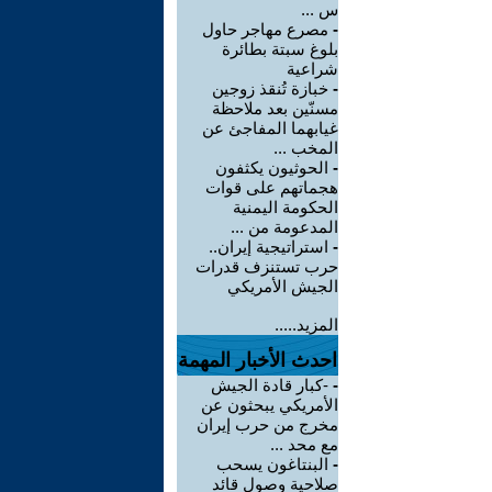
س ...
-
مصرع مهاجر حاول
بلوغ سبتة بطائرة
شراعية
-
خبازة تُنقذ زوجين
مسنّين بعد ملاحظة
غيابهما المفاجئ عن
المخب ...
-
الحوثيون يكثفون
هجماتهم على قوات
الحكومة اليمنية
المدعومة من ...
-
استراتيجية إيران..
حرب تستنزف قدرات
الجيش الأمريكي
المزيد.....
احدث الأخبار المهمة
-
-كبار قادة الجيش
الأمريكي يبحثون عن
مخرج من حرب إيران
مع محد ...
-
البنتاغون يسحب
صلاحية وصول قائد