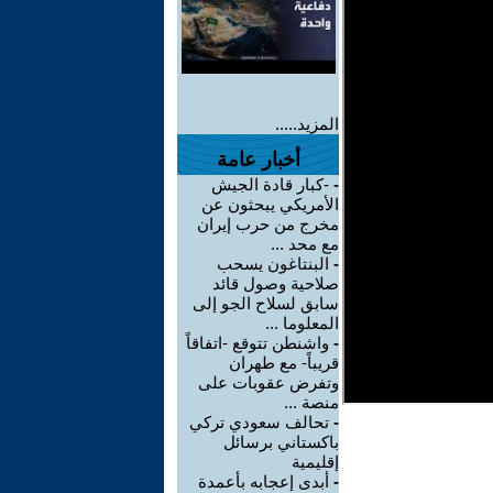
المزيد.....
أخبار عامة
-
-كبار قادة الجيش
الأمريكي يبحثون عن
مخرج من حرب إيران
مع محد ...
-
البنتاغون يسحب
صلاحية وصول قائد
سابق لسلاح الجو إلى
المعلوما ...
-
واشنطن تتوقع -اتفاقاً
قريباً- مع طهران
وتفرض عقوبات على
منصة ...
-
تحالف سعودي تركي
باكستاني برسائل
إقليمية
-
أبدى إعجابه بأعمدة