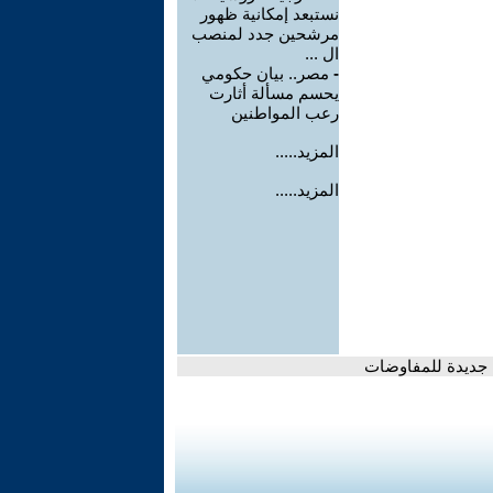
نستبعد إمكانية ظهور
مرشحين جدد لمنصب
ال ...
-
مصر.. بيان حكومي
يحسم مسألة أثارت
رعب المواطنين
المزيد.....
المزيد.....
لة جديدة للمفاوضات