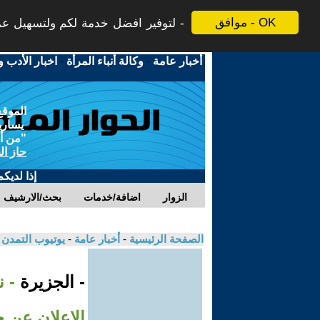
موافق - OK
لتوفير افضل خدمة لكم ولتسهيل عملي
أخبار عامة
-
وكالة أنباء المرأة
-
اخبار الأدب و
الموقع
يسارية
"من أج
حاز ال
إذا لديك
الزوار
اضافة/خدمات
بحث/الارشيف
الصفحة الرئيسية
-
أخبار عامة
-
يوتيوب التمدن
- الجزيرة
- ن
الإعلان عن 