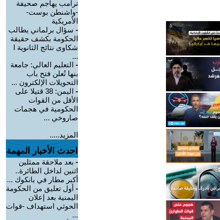
ترامب يهاجم صحيفة
-واشنطن بوست-
الأمريكية
-
سؤال برلماني يطالب
الحكومة بكشف حقيقة
شكاوى نتائج الثانوية ا
...
-
التعليم العالي: جامعة
بنها تُعلن فتح باب
التحويلات الإلكترون ...
-
اليمن: 38 قتيلا على
الأقل من القوات
الحكومية في هجمات
صاروخي ...
المزيد.....
احدث الأخبار المهمة
-
بعد ملاحقة ممثلين
اثنين لداخل الطائرة..
أكبر مطار في بانكوك ...
-
أول تعليق من الحكومة
اليمنية بعد إعلان
الحوثي استهداف -قوات
...