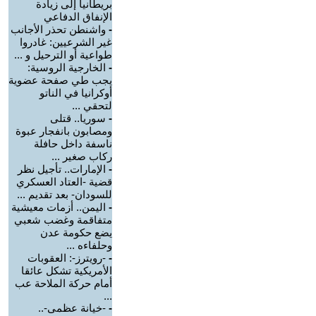
بريطانيا إلى زيادة
الإنفاق الدفاعي
-
واشنطن تحذر الأجانب
غير الشرعيين: غادروا
طواعية أو الترحيل و ...
-
الخارجية الروسية:
يجب طي صفحة عضوية
أوكرانيا في الناتو
لتحقي ...
-
سوريا.. قتلى
ومصابون بانفجار عبوة
ناسفة داخل حافلة
ركاب صغير ...
-
الإمارات.. تأجيل نظر
قضية -العتاد العسكري
للسودان- بعد تقديم ...
-
اليمن.. أزمات معيشية
متفاقمة وغضب شعبي
يضع حكومة عدن
وحلفاءه ...
-
-رويترز-: العقوبات
الأمريكية تشكل عائقا
أمام حركة الملاحة عب
...
-
-خيانة عظمى-..