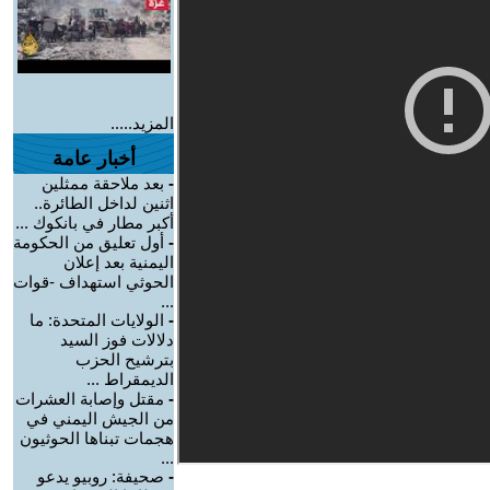
المزيد.....
أخبار عامة
-
بعد ملاحقة ممثلين
اثنين لداخل الطائرة..
أكبر مطار في بانكوك ...
-
أول تعليق من الحكومة
اليمنية بعد إعلان
الحوثي استهداف -قوات
...
-
الولايات المتحدة: ما
دلالات فوز السيد
بترشيح الحزب
الديمقراط ...
-
مقتل وإصابة العشرات
من الجيش اليمني في
هجمات تبناها الحوثيون
...
-
صحيفة: روبيو يدعو