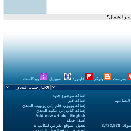
د بحر الشمال؟
بنترست
بلوكر
فليبورد
الموبايل
بودكاست
اضافة موضوع جديد
التضامنية
اضافة خبر
إضافة يوتيوب-فلم إلى يوتيوب التمدن
إضافة كتاب إلى مكتبة التمدن
Add new article - English
أضف حملة
3,732,97
تعديل الموقع الفرعي للكاتب-ة
ابحث في موقع الحوار المتمدن