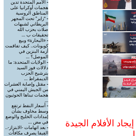
-
الأمم المتحدة تدين
هجمات أوكرانيا على
المناطق الروسية
-
“زاير” تحت المجهر
البريطاني لشبهات
صلات بحزب الله
تحقيقات ب ...
-
«البحارة» وبيع
كوبونات.. كيف تفاقمت
أزمة البنزين في
الموصل؟ ...
-
الولايات المتحدة: ما
دلالات فوز السيد
بترشيح الحزب
الديمقراط ...
-
مقتل وإصابة العشرات
من الجيش اليمني في
هجمات تبناها الحوثيون
...
-
أسعار النفط ترتفع
وسط مخاوف بشأن
إمدادات الخليج والوضع
جاد الأفلام الجيدة
في مض ...
-
بعد اتهامات -الابتزاز-..
ا
الفيفا يصرف مكافآت