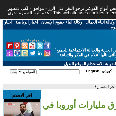
 أنواع الكوكيز نرجو النقر على الزر - موافق - لكي لاتظهر
This website uses cookies to ensure you ge
وكالة أنباء العمال
-
وكالة أنباء حقوق الإنسان
-
اخبار الرياضة
-
اخبار
لوم
التبرع للموقع - ادعمونا
حرية والعدالة الاجتماعية للجميع
"
تى نالها أعلام في الفكر والثقافة
قر هنا لاستخدام الموقع البديل
كوردي
English
د بحر الشمال؟
اخر الافلام
رق مليارات أوروبا في