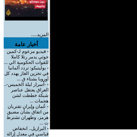
المزيد.....
أخبار عامة
-
فيديو مزعوم لـ-كمين
حوثي يدمر رتلا كاملا
للقوات الحكومية الي ...
-
بوليتيكو: تردد ألمانيا
في تخزين الغاز يهدد كل
أوروبا بشتاء ق ...
-
-أسرار ليلة الخميس-..
العراق يعتقل عناصر
شبكة خططت لشن
هجمات ...
-
عُمان وإيران تقتربان
من اتفاق بشأن مضيق
هرمز، وطهران تشترط
ت ...
-
البرازيل.. انخفاض
قياسي في معدل إزالة