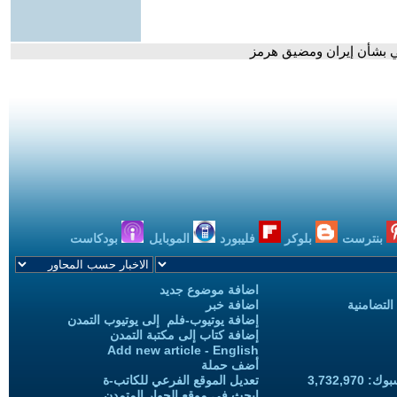
مي بشأن إيران ومضيق هرمز
بنترست
بلوكر
فليبورد
الموبايل
بودكاست
اضافة موضوع جديد
التضامنية
اضافة خبر
إضافة يوتيوب-فلم إلى يوتيوب التمدن
إضافة كتاب إلى مكتبة التمدن
Add new article - English
أضف حملة
3,732,97
تعديل الموقع الفرعي للكاتب-ة
ابحث في موقع الحوار المتمدن