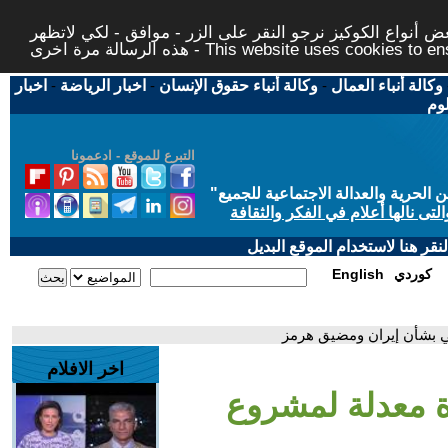
 أنواع الكوكيز نرجو النقر على الزر - موافق - لكي لاتظهر
This website uses cookies to ensure you ge
وكالة أنباء العمال
-
وكالة أنباء حقوق الإنسان
-
اخبار الرياضة
-
اخبار
لوم
التبرع للموقع - ادعمونا
حرية والعدالة الاجتماعية للجميع
"
تى نالها أعلام في الفكر والثقافة
قر هنا لاستخدام الموقع البديل
كوردي
English
مي بشأن إيران ومضيق هرمز
اخر الافلام
ة معدلة لمشروع