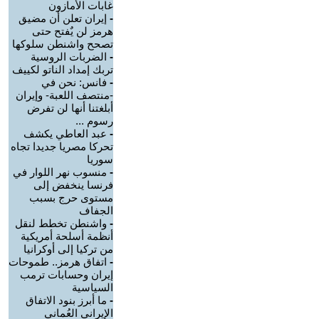
غابات الأمازون
-
إيران تعلن أن مضيق
هرمز لن يٌفتح حتى
تصحح واشنطن سلوكها
-
الضربات الروسية
تربك إمداد الناتو لكييف
-
فانس: نحن في
-منتصف اللعبة- وإيران
أبلغتنا أنها لن تفرض
رسوم ...
-
عبد العاطي يكشف
تحركا مصريا جديدا تجاه
سوريا
-
منسوب نهر اللوار في
فرنسا ينخفض إلى
مستوى حرج بسبب
الجفاف
-
واشنطن تخطط لنقل
أنظمة أسلحة أمريكية
من تركيا إلى أوكرانيا
-
اتفاق هرمز.. طموحات
إيران وحسابات ترمب
السياسية
-
ما أبرز بنود الاتفاق
الإيراني العُماني