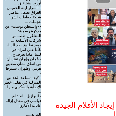
أوروبا بشتاء ق ...
-
-أسرار ليلة الخميس-..
العراق يعتقل عناصر
شبكة خططت لشن
هجمات ...
-
-واشنطن بوست- عن
مذكرة رسمية:
البنتاغون طلب من
شركات الأسلحة ...
-
بعد تطبيق -حد الزنا-
عَلَناً على امرأة في
ليبيا، ماذا نعرف ع ...
-
عُمان وإيران تقتربان
من اتفاق بشأن مضيق
هرمز، وطهران تشترط
ت ...
-
كيف تساعد الحدائق
المنزلية في تقليل خطر
الإصابة بالسكري من ا
...
-
البرازيل.. انخفاض
قياسي في معدل إزالة
جاد الأفلام الجيدة
غابات الأمازون
ا
المزيد.....