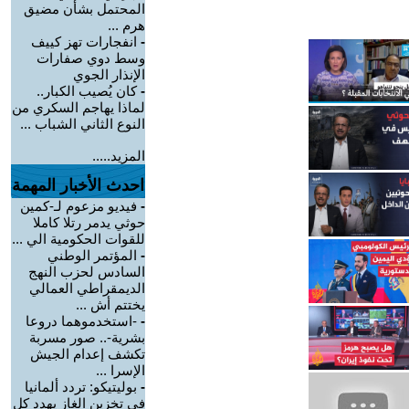
المحتمل بشأن مضيق
هرم ...
-
انفجارات تهز كييف
وسط دوي صفارات
الإنذار الجوي
-
كان يُصيب الكبار..
لماذا يهاجم السكري من
النوع الثاني الشباب ...
المزيد.....
احدث الأخبار المهمة
-
فيديو مزعوم لـ-كمين
حوثي يدمر رتلا كاملا
للقوات الحكومية الي ...
-
المؤتمر الوطني
السادس لحزب النهج
الديمقراطي العمالي
يختتم أش ...
-
-استخدموهما دروعا
بشرية-.. صور مسربة
تكشف إعدام الجيش
الإسرا ...
-
بوليتيكو: تردد ألمانيا
في تخزين الغاز يهدد كل