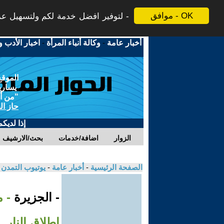
موافق - OK
لتوفير افضل خدمة لكم ولتسهيل عملي
أخبار عامة
-
وكالة أنباء المرأة
-
اخبار الأدب و
الموقع
يسارية
"من أج
حاز ال
إذا لديك
الزوار
اضافة/خدمات
بحث/الارشيف
الصفحة الرئيسية
-
أخبار عامة
-
يوتيوب التمدن
- الجزيرة
- م
إطلاق النار