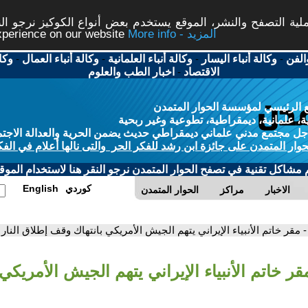
ة التصفح والنشر، الموقع يستخدم بعض أنواع الكوكيز نرجو النق
More info - المزيد
experience on our website
الفن
-
وكالة أنباء اليسار
-
وكالة أنباء العلمانية
-
وكالة أنباء العمال
-
وكا
الاقتصاد
-
اخبار الطب والعلوم
 الرئيسي لمؤسسة الحوار المتمدن
، علمانية، ديمقراطية، تطوعية وغير ربحية
ل مجتمع مدني علماني ديمقراطي حديث يضمن الحرية والعدالة الاجتم
حوار المتمدن على جائزة ابن رشد للفكر الحر والتى نالها أعلام في الفك
م مشاكل تقنية في تصفح الحوار المتمدن نرجو النقر هنا لاستخدام الموقع
كوردي
English
الاخبار
مراكز
الحوار المتمدن
- مقر خاتم الأنبياء الإيراني يتهم الجيش الأمريكي بانتهاك وقف إطلاق النار
قر خاتم الأنبياء الإيراني يتهم الجيش الأمريك