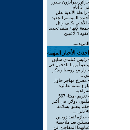
خزائن طرابزون سبور
في 3 أيام
-
رابطة الأندية تعلن
أجندة الموسم الجديد
-
الأهلي يكلف وائل
جمعة لإنهاء ملف تجديد
عقود 4 لاعبين
المزيد.....
احدث الأخبار المهمة
-
رئيس فنلندي سابق
يدعو أوروبا للدخول في
حوار مع روسيا ويذكر
س ...
-
مصرع مهاجر حاول
بلوغ سبتة بطائرة
شراعية
-
تغريم -ميتا- 567
مليون دولار، في أكبر
حكم يتعلق بسلامة
الأطف ...
-
خبازة تُنقذ زوجين
مسنّين بعد ملاحظة
غيابهما المفاجئ عن