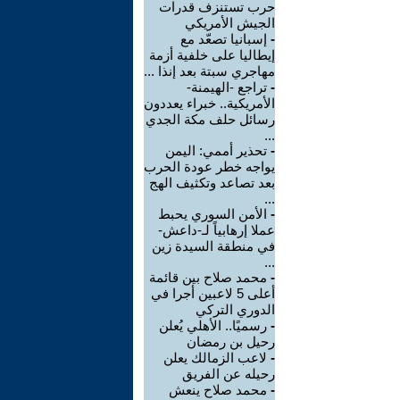
حرب تستنزف قدرات
الجيش الأمريكي
-
إسبانيا تصعّد مع
إيطاليا على خلفية أزمة
مهاجري سبتة بعد إنذا ...
-
تراجع -الهيمنة-
الأمريكية.. خبراء يعددون
رسائل حلف مكة الجدي
...
-
تحذير أممي: اليمن
يواجه خطر عودة الحرب
بعد تصاعد وتكثيف الهج
...
-
الأمن السوري يحبط
عملا إرهابياً لـ-داعش-
في منطقة السيدة زين
...
-
محمد صلاح بين قائمة
أعلى 5 لاعبين أجرا في
الدوري التركي
-
رسميًا.. الأهلي يُعلن
رحيل بن رمضان
-
لاعب الزمالك يعلن
رحيله عن الفريق
-
محمد صلاح ينعش