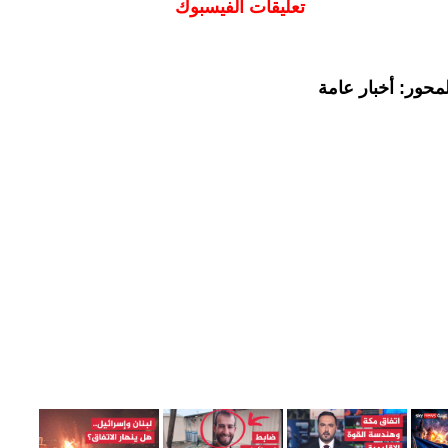
تعليقات الفيسبوك
محور: أخبار عامة