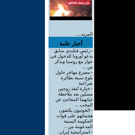
المزيد.....
أخبار عامة
-
رئيس فنلندي سابق
يدعو أوروبا للدخول في
حوار مع روسيا ويذكر
س ...
-
مصرع مهاجر حاول
بلوغ سبتة بطائرة
شراعية
-
خبازة تُنقذ زوجين
مسنّين بعد ملاحظة
غيابهما المفاجئ عن
المخب ...
-
الحوثيون يكثفون
هجماتهم على قوات
الحكومة اليمنية
المدعومة من ...
-
استراتيجية إيران..