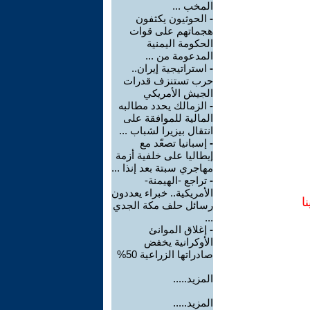
المخب ...
-
الحوثيون يكثفون
هجماتهم على قوات
الحكومة اليمنية
المدعومة من ...
-
استراتيجية إيران..
حرب تستنزف قدرات
الجيش الأمريكي
-
الزمالك يحدد مطالبه
المالية للموافقة على
انتقال بيزيرا لشباب ...
-
إسبانيا تصعّد مع
إيطاليا على خلفية أزمة
مهاجري سبتة بعد إنذا ...
-
تراجع -الهيمنة-
الأمريكية.. خبراء يعددون
ا
رسائل حلف مكة الجدي
...
-
إغلاق الموانئ
الأوكرانية يخفض
صادراتها الزراعية 50%
المزيد.....
المزيد.....