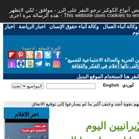
 أنواع الكوكيز نرجو النقر على الزر - موافق - لكي لاتظهر
This website uses cookies to ensure you ge
وكالة أنباء العمال
-
وكالة أنباء حقوق الإنسان
-
اخبار الرياضة
-
اخبار
لوم
التبرع للموقع - ادعمونا
حرية والعدالة الاجتماعية للجميع
"
تى نالها أعلام في الفكر والثقافة
قر هنا لاستخدام الموقع البديل
كوردي
English
هم بقوة أشد وعنف أكبر ما لم يسارعوا إلى توقيع الاتفاق
اخر الافلام
رانيين اليوم