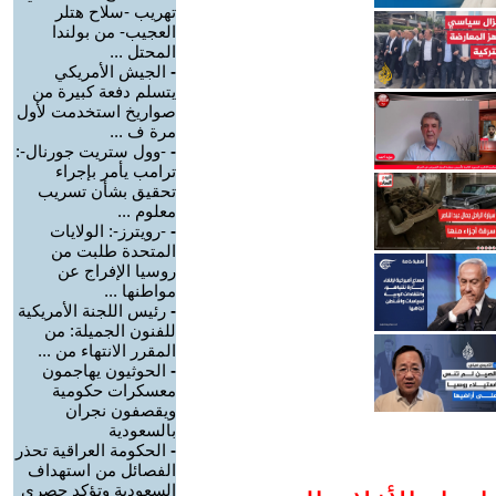
تهريب -سلاح هتلر
العجيب- من بولندا
المحتل ...
-
الجيش الأمريكي
يتسلم دفعة كبيرة من
صواريخ استخدمت لأول
مرة ف ...
-
-وول ستريت جورنال-:
ترامب يأمر بإجراء
تحقيق بشأن تسريب
معلوم ...
-
-رويترز-: الولايات
المتحدة طلبت من
روسيا الإفراج عن
مواطنها ...
-
رئيس اللجنة الأمريكية
للفنون الجميلة: من
المقرر الانتهاء من ...
-
الحوثيون يهاجمون
معسكرات حكومية
ويقصفون نجران
بالسعودية
-
الحكومة العراقية تحذر
الفصائل من استهداف
السعودية وتؤكد حصري