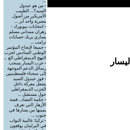
...
-
من هو عبدول
السيد؟... الطبيب
الأمريكي من أصول
مصرية وأحد أبر ...
-
انتخابات نيويورك -
زهران ممداني مسلم
يساري يربك حسابات
ترامب ...
-
جميعا لإنجاح المؤتمر
الوطني السادس لحزب
النهج الديمقراطي الع ...
ليسار
-
حزب اليسار يسحب
رسائل الدعم الموجهة
إلى سجناء فلسطينيين
-
فوز عبدول السيد
يشعل معركة داخل
الحزب الديمقراطي
حول مستقبل ...
-
حكمة التضاد.. قصة
الأزهار التي تعرف
يمينها من يسارها في
جنوب ...
-
تركيا: غالبية النواب
في البرلمان يوقعون