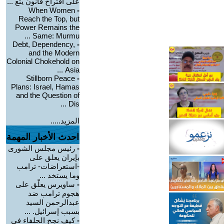
على اقتراح قانون يتع ...
When Women
-
Reach the Top, but
Power Remains the
Same: Murmu ...
Debt, Dependency,
-
and the Modern
Colonial Chokehold on
Asia ...
Stillborn Peace
-
Plans: Israel, Hamas
and the Question of
Dis ...
المزيد.....
احدث الأخبار المهمة
-
رئيس مجلس الشورى
بإيران يعلق على
-استعراضات- ترامب
وما يستخد ...
-
ساويرس يعلّق على
هجوم ترامب ضد
عبدالرحمن السيد
بسبب إسرائيل. ...
-
كيف نجح الحلفاء في