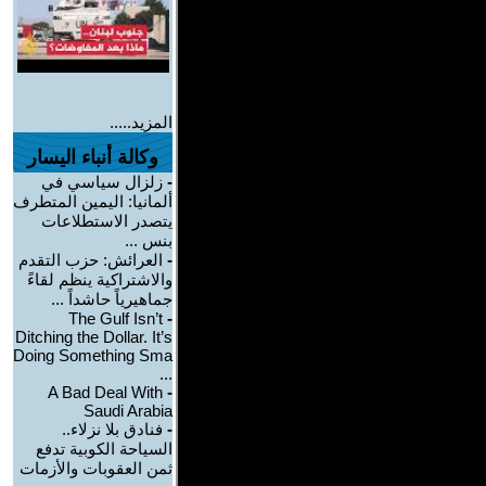
المزيد.....
وكالة أنباء اليسار
-
زلزال سياسي في
ألمانيا: اليمين المتطرف
يتصدر الاستطلاعات
بنس ...
-
العرائش: حزب التقدم
والاشتراكية ينظم لقاءً
جماهيرياً حاشداً ...
The Gulf Isn’t
-
Ditching the Dollar. It’s
Doing Something Sma
...
A Bad Deal With
-
Saudi Arabia
-
فنادق بلا نزلاء..
السياحة الكوبية تدفع
ثمن العقوبات والأزمات