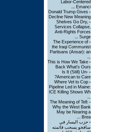
Labor-Centered
Emanci ...
Donald Trump Gives
-
Decline New Meaning
Shelves Go Dry,
-
Services Collapse,
Anti-Rights Forces
Surge ...
The Experience of
-
the Iraqi Communist
Partisans (Ansar): an
...
This is How We Take
-
Back What’s Ours
Is It (Still) Un-
-
American to Care?
Where Vet to Cop
-
Pipeline Led in Maine:
ICE Killing Shows Wh
...
The Meaning of Tell:
-
Why the West Bank
May be Nearing a
Brea ...
-
حزب اليسار في
سافخو يسحب قائمته