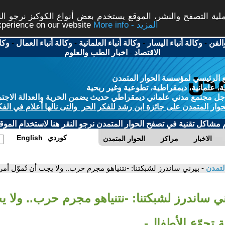
ة التصفح والنشر، الموقع يستخدم بعض أنواع الكوكيز نرجو النق
More info - المزيد
experience on our website
الفن
-
وكالة أنباء اليسار
-
وكالة أنباء العلمانية
-
وكالة أنباء العمال
-
وكا
الاقتصاد
-
اخبار الطب والعلوم
 الرئيسي لمؤسسة الحوار المتمدن
، علمانية، ديمقراطية، تطوعية وغير ربحية
ل مجتمع مدني علماني ديمقراطي حديث يضمن الحرية والعدالة الاجتم
حوار المتمدن على جائزة ابن رشد للفكر الحر والتى نالها أعلام في الفك
م مشاكل تقنية في تصفح الحوار المتمدن نرجو النقر هنا لاستخدام الموقع
كوردي
English
الاخبار
مراكز
الحوار المتمدن
لتمدن
- بيرني ساندرز لشبكتنا: -نتنياهو مجرم حرب.. ولا يجب أن تُموّل أمر
ني ساندرز لشبكتنا: -نتنياهو مجرم حرب.. ولا ي
 تجوّع الأطفال-