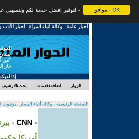
موافق - OK
لتوفير افضل خدمة لكم ولتسهيل عملي
أخبار عامة
-
وكالة أنباء المرأة
-
اخبار الأدب و
الموقع
يسارية
"من أج
حاز ال
إذا لديك
الزوار
اضافة/خدمات
بحث/الارشيف
الصفحة الرئيسية
-
وكالة أنباء اليسار
-
يوتيوب ا
- CNN
- بير
أمريكا حكومة