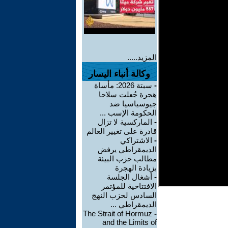
المزيد.....
وكالة أنباء اليسار
-
سبتة 2026: مأساة
هجرة جُعلت سلاحا
جيوسياسيا ضد
الحكومة الإسب ...
-
الماركسية لا تزال
قادرة على تغيير العالم
-
الاشتراكي
الديمقراطي يرفض
مطالب حزب البيئة
بزيادة الهجرة
-
أشغال الجلسة
الافتتاحية للمؤتمر
السادس لحزب النهج
الديمقراطي ...
The Strait of Hormuz
-
and the Limits of