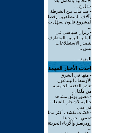
الانتخابية بالكامل بعد
جدل ح ...
-
صدامات بين الشرطة
وآلاف المتظاهرين رفضا
لمشروع قانون يسهّل ت
...
-
زلزال سياسي في
ألمانيا: اليمين المتطرف
يتصدر الاستطلاعات
بنس ...
المزيد.....
احدث الأخبار المهمة
-
منها في الشرق
الأوسط.. البنتاغون
تنشر الدفعة الخامسة
من ملفا ...
-
مصور يوثّق مشاهد
حالمة لأشجار -الشعلة-
في دبي
-
قصّات تكشف أكثر مما
تخفي.. جورجينا
رودريغيز والأزياء الجريئة
...