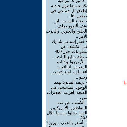
-
كاميرات مراقبة
تكشف تفاصيل حادثة
إطلاق نار جماعي في
مطعم -In ...
-
صباح السبت.. أين
تقف الأمور بملف
الخليج والحوثي والحرب
الأمر ...
-
خبير إسباني شارك
في الكشف عن
معلومات حول 400
موظف تابع للنات ...
-
الأردن والولايات
المتحدة: اتفاقيات
اقتصادية استراتيجية،
وجنو ...
-
نزيف الهجرة يهدد
ا
الوجود المسيحي في
الضفة الغربية: تحذيرات
من ...
-
الكشف عن عدد
المواطنين الأمريكيين
الذين دخلوا روسيا خلال
202 ...
-
-أشعر بالحزن-.. وزيرة