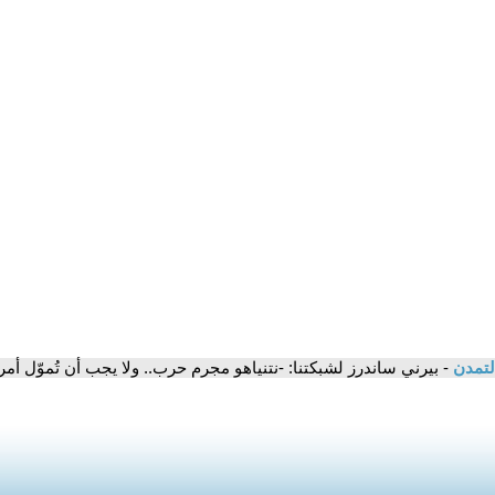
لتمدن
- بيرني ساندرز لشبكتنا: -نتنياهو مجرم حرب.. ولا يجب أن تُموّل أمر