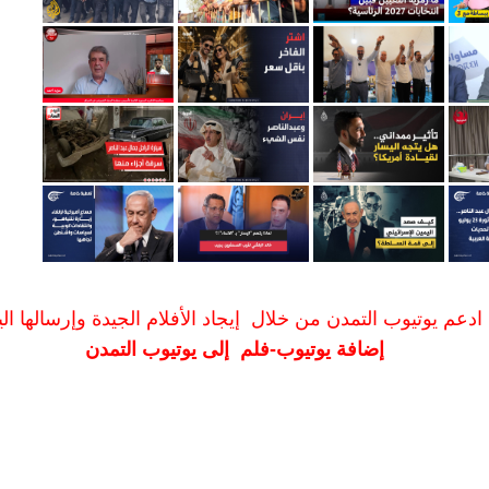
ادعم يوتيوب التمدن من خلال إيجاد الأفلام الجيدة وإرسالها الين
إضافة يوتيوب-فلم إلى يوتيوب التمدن