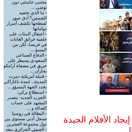
مجتبى خامنئي دون
توضي ...
-
ما الذي تخفيه
الشمس؟ أدق صور
لسطحها تكشف أسرار
دواماتها
-
اعتقال المئات على
خلفية حرائق الغابات
في فرنسا، لكن من
المسؤ ...
-
الدفاع الصناعي
السعودي يسيطر على
حريق في مصفاة أرامكو
بجازان ...
-
قنبلة أمريكية دمرت
المدينة.. عمدة ناغازاكي
يحدد الجهة المسؤو ...
-
استطلاع تركي:
-الحزب الجديد- يتصدر
المشهد على حساب
العدالة و ...
-
البطالة في روسيا
جاد الأفلام الجيدة
تسجل أدنى مستوى بين
دول مجموعة العشرين
ا
-
الجيش الجزائري ينفذ