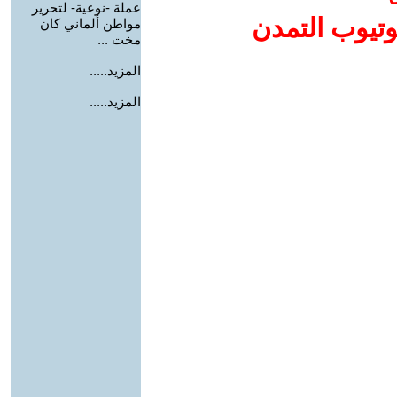
عملة -نوعية- لتحرير
وتيوب التمدن
مواطن ألماني كان
مخت ...
المزيد.....
المزيد.....