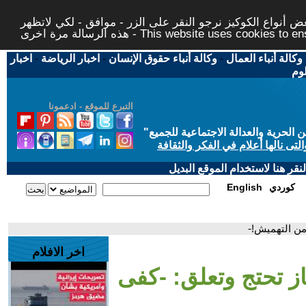
 أنواع الكوكيز نرجو النقر على الزر - موافق - لكي لاتظهر
This website uses cookies to ensure you ge
وكالة أنباء العمال
-
وكالة أنباء حقوق الإنسان
-
اخبار الرياضة
-
اخبار
لوم
التبرع للموقع - ادعمونا
حرية والعدالة الاجتماعية للجميع
"
تى نالها أعلام في الفكر والثقافة
قر هنا لاستخدام الموقع البديل
كوردي
English
من التهميش!-
اخر الافلام
ز تحتج وتعلق: -كفى