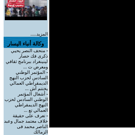
المزيد.....
وكالة أنباء اليسار
-
متحف النصر يحيي
ذكرى فك حصار
لينينغراد ببرنامج ثقافي
ومعرض ت ...
-
المؤتمر الوطني
السادس لحزب النهج
الديمقراطي العمالي
يختتم أش ...
-
أشغال المؤتمر
الوطني السادس لحزب
النهج الديمقراطي
العمالي تع ...
-
تعرف على حقيقة
خلاف معتمد جمال وعبد
الناصر محمد فى
الزمالك