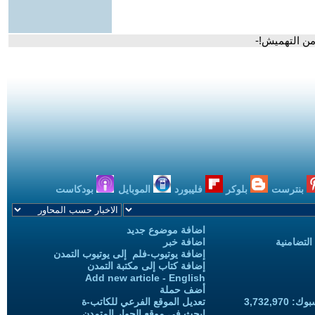
من التهميش!-
بنترست
بلوكر
فليبورد
الموبايل
بودكاست
اضافة موضوع جديد
التضامنية
اضافة خبر
إضافة يوتيوب-فلم إلى يوتيوب التمدن
إضافة كتاب إلى مكتبة التمدن
Add new article - English
أضف حملة
3,732,97
تعديل الموقع الفرعي للكاتب-ة
ابحث في موقع الحوار المتمدن