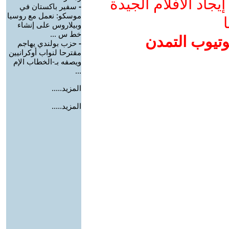
جاد الأفلام الجيدة
-
سفير باكستان في
موسكو: نعمل مع روسيا
ا
وبيلاروس على إنشاء
خط س ...
وتيوب التمدن
-
حزب بولندي يهاجم
مقترحا لنواب أوكرانيين
ويصفه بـ-الخطاب الإم
...
المزيد.....
المزيد.....