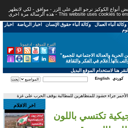
 أنواع الكوكيز نرجو النقر على الزر - موافق - لكي لاتظهر
This website uses cookies to ensure you ge
وكالة أنباء العمال
-
وكالة أنباء حقوق الإنسان
-
اخبار الرياضة
-
اخبار
لوم
التبرع للموقع - ادعمونا
حرية والعدالة الاجتماعية للجميع
"
تى نالها أعلام في الفكر والثقافة
قر هنا لاستخدام الموقع البديل
كوردي
English
 الأحمر جراء حشود للمتظاهرين للمطالبة بوقف الحرب على غزة
اخر الافلام
جيكية تكتسي باللون