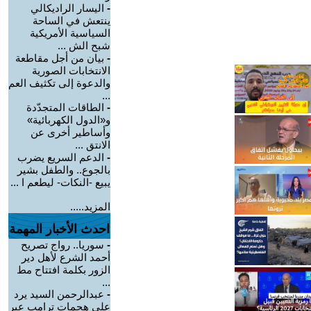
-
اليسار الراديكالي
ينتعش في الساحة
السياسية الأمريكية
شبح الش ...
-
بيان من أجل مقاطعة
الانتخابات الصورية
والدعوة إلى تكثيف العم
...
-
الطاقات المتجدّدة
و«الدول الكهربائية»
وأساطير أخرى عن
الانتق ...
-
الدعم السريع يضرب
بالجوع.. والطفل بشير
يبيع -النكات- ليطعم ا ...
المزيد.....
احدث الأخبار المهمة
-
سوريا.. رواج تصريح
أحمد الشرع لأهل دير
الزور بكلمة افتتاح مط
...
-
عبدالرحمن السيد يرد
على هجمات ترامب عبر