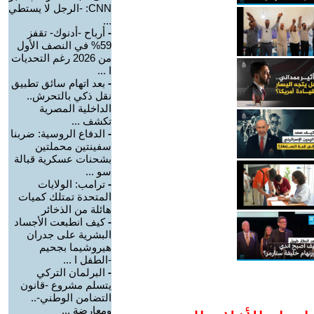
CNN: -الرجل لا يستطي
...
-
أرباح -أدنوك- تقفز
59% في النصف الأول
من 2026 رغم التحديات
ا ...
-
بعد اتهام سائق تطبيق
نقل ذكي بالتحرش..
الداخلية المصرية
تكشف ...
-
الدفاع الروسية: ضربنا
سفينتين محملتين
بشحنات عسكرية قبالة
سو ...
-
ترامب: الولايات
المتحدة تمتلك كميات
هائلة من الذخائر
-
كيف انطبعت الأجساد
البشرية على جدران
هيروشيما بجحيم
-الطفل ا ...
-
البرلمان التركي
يتسلم مشروع -قانون
التضامن الوطني-..
ومعارضة ...