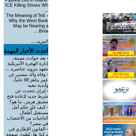
ICE Killing Shows Wh
...
The Meaning of Tell:
-
Why the West Bank
May be Nearing a
Brea ...
المزيد.....
احدث الأخبار المهمة
-
بعد حوادث مميتة..
إدارة الهجرة الأمريكية
تتعهد بتزويد عناصره ...
-
وفاة والد ميسي عن
عمر يناهز 68 عاماً..
وأندية تنعيه
-
إيران تتحدث عن
شرط جديد لإعادة فتح
مضيق هرمز.. ما هو؟
-
كيف غيّر حكم أمل
مستقبل أطفال
الناجيات من الاغتصاب
في مصر؟
-
القانون الإطاري في
تركيا: هل تُطوى صفحة