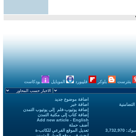
بنترست
بلوكر
فليبورد
الموبايل
بودكاست
اضافة موضوع جديد
التضامنية
اضافة خبر
إضافة يوتيوب-فلم إلى يوتيوب التمدن
إضافة كتاب إلى مكتبة التمدن
Add new article - English
أضف حملة
3,732,97
تعديل الموقع الفرعي للكاتب-ة
ابحث في موقع الحوار المتمدن