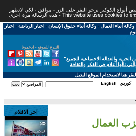
 أنواع الكوكيز نرجو النقر على الزر - موافق - لكي لاتظهر
This website uses cookies to ensure you ge
وكالة أنباء العمال
-
وكالة أنباء حقوق الإنسان
-
اخبار الرياضة
-
اخبار
لوم
التبرع للموقع - ادعمونا
حرية والعدالة الاجتماعية للجميع
"
تى نالها أعلام في الفكر والثقافة
قر هنا لاستخدام الموقع البديل
كوردي
English
اخر الافلام
زب العمال