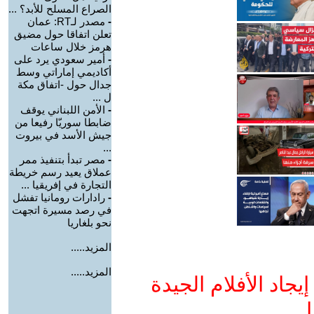
الصراع المسلح للأبد؟ ...
-
مصدر لـRT: عمان
تعلن اتفاقا حول مضيق
هرمز خلال ساعات
-
أمير سعودي يرد على
أكاديمي إماراتي وسط
جدال حول -اتفاق مكة
ل ...
-
الأمن اللبناني يوقف
ضابطا سوريّا رفيعا من
جيش الأسد في بيروت
...
-
مصر تبدأ بتنفيذ ممر
عملاق يعيد رسم خريطة
التجارة في إفريقيا ...
-
رادارات رومانيا تفشل
في رصد مسيرة اتجهت
نحو بلغاريا
المزيد.....
المزيد.....
جاد الأفلام الجيدة
ا