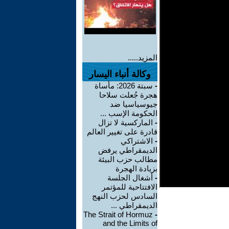
المزيد.....
وكالة أنباء اليسار
-
سبتة 2026: مأساة
هجرة جُعلت سلاحا
جيوسياسيا ضد
الحكومة الإسب ...
-
الماركسية لا تزال
قادرة على تغيير العالم
-
الاشتراكي
الديمقراطي يرفض
مطالب حزب البيئة
بزيادة الهجرة
-
أشغال الجلسة
الافتتاحية للمؤتمر
السادس لحزب النهج
الديمقراطي ...
The Strait of Hormuz
-
and the Limits of