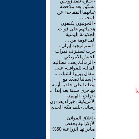
-
خبازة تُنقذ زوجين
مسنّين بعد ملاحظة
غيابهما المفاجئ عن
المخب ...
-
الحوثيون يكثفون
هجماتهم على قوات
الحكومة اليمنية
المدعومة من ...
-
استراتيجية إيران..
حرب تستنزف قدرات
الجيش الأمريكي
-
الزمالك يحدد مطالبه
المالية للموافقة على
انتقال بيزيرا لشباب ...
-
إسبانيا تصعّد مع
إيطاليا على خلفية أزمة
ا
مهاجري سبتة بعد إنذا ...
-
تراجع -الهيمنة-
الأمريكية.. خبراء يعددون
رسائل حلف مكة الجدي
...
-
إغلاق الموانئ
الأوكرانية يخفض
صادراتها الزراعية 50%