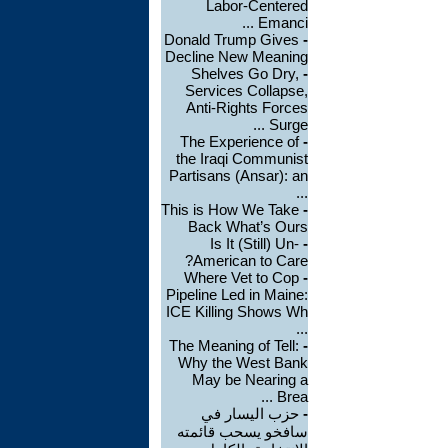
Labor-Centered
Emanci ...
Donald Trump Gives
-
Decline New Meaning
Shelves Go Dry,
-
Services Collapse,
Anti-Rights Forces
Surge ...
The Experience of
-
the Iraqi Communist
Partisans (Ansar): an
...
This is How We Take
-
Back What’s Ours
Is It (Still) Un-
-
American to Care?
Where Vet to Cop
-
Pipeline Led in Maine:
ICE Killing Shows Wh
...
The Meaning of Tell:
-
Why the West Bank
May be Nearing a
Brea ...
-
حزب اليسار في
سافخو يسحب قائمته