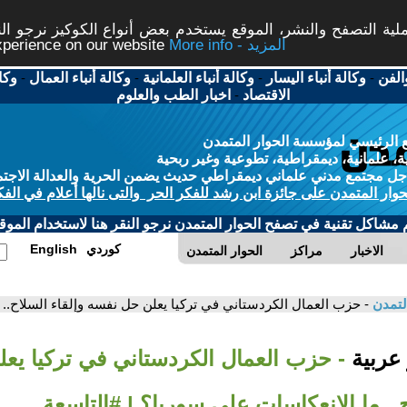
ة التصفح والنشر، الموقع يستخدم بعض أنواع الكوكيز نرجو النق
More info - المزيد
experience on our website
الفن
-
وكالة أنباء اليسار
-
وكالة أنباء العلمانية
-
وكالة أنباء العمال
-
وكا
الاقتصاد
-
اخبار الطب والعلوم
 الرئيسي لمؤسسة الحوار المتمدن
، علمانية، ديمقراطية، تطوعية وغير ربحية
ل مجتمع مدني علماني ديمقراطي حديث يضمن الحرية والعدالة الاجتم
حوار المتمدن على جائزة ابن رشد للفكر الحر والتى نالها أعلام في الفك
م مشاكل تقنية في تصفح الحوار المتمدن نرجو النقر هنا لاستخدام الموقع
كوردي
English
الاخبار
مراكز
الحوار المتمدن
لتمدن
- حزب العمال الكردستاني في تركيا يعلن حل نفسه وإلقاء السلاح.. 
 عربية
- حزب العمال الكردستاني في تركيا يع
ح.. ما الانعكاسات على سوريا؟ | #التاسعة