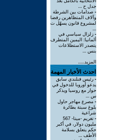
الانتخابية بالكامل بعد
جدل ح ...
-
صدامات بين الشرطة
وآلاف المتظاهرين رفضا
لمشروع قانون يسهّل ت
...
-
زلزال سياسي في
ألمانيا: اليمين المتطرف
يتصدر الاستطلاعات
بنس ...
المزيد.....
احدث الأخبار المهمة
-
رئيس فنلندي سابق
يدعو أوروبا للدخول في
حوار مع روسيا ويذكر
س ...
-
مصرع مهاجر حاول
بلوغ سبتة بطائرة
شراعية
-
تغريم -ميتا- 567
مليون دولار، في أكبر
حكم يتعلق بسلامة
الأطف ...