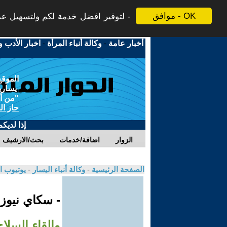
موافق - OK
لتوفير افضل خدمة لكم ولتسهيل عملي
أخبار عامة
-
وكالة أنباء المرأة
-
اخبار الأدب و
الموقع
يسارية
"من أج
حاز ال
إذا لديك
الزوار
اضافة/خدمات
بحث/الارشيف
الصفحة الرئيسية
-
وكالة أنباء اليسار
-
يوتيوب ا
- سكاي نيوز
وإلقاء السلا