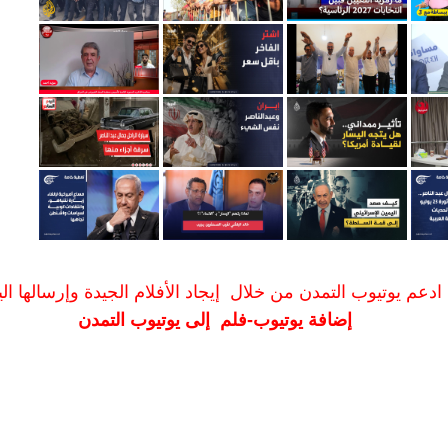
ادعم يوتيوب التمدن من خلال إيجاد الأفلام الجيدة وإرسالها الين
إضافة يوتيوب-فلم إلى يوتيوب التمدن