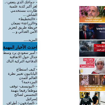
-
-دماغك الذي يتعفن-..
لغز أكبر كذبة علمية
طاردت مستخدمي
الشاش ...
-
«التخطيط»
و«الزراعة» تضعان
خريطة طريق لتعزيز
الأمن الغذائي و ...
المزيد.....
احدث الأخبار المهمة
-
أمير سعودي يرد وسط
جدال حول الاتفاقية
الدفاعية التركية الباك
...
-
كيف استطاع
اليابانيون تغيير نظرة
العالم للمدن
المزدحمة؟
-
-اليونيسف- توقف
موظفا رفيعا بتهمة
التجسس لصالح
إسرائيل
-
-الصادقون-: أطراف