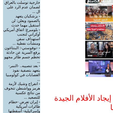
خارجية توسلت بالعراق
لضمان عدم الرد على
ال ...
-
بزشكيان يتعهد
بالصمود ويعلن: لن
أستقيل مهما حدث
-
بلومبرغ: اتفاق أمريكي
أوكراني لتجنب
استهداف سفن
ومنشآت نفطية ...
-
-نوفوستي-: البنتاغون
يرفع السرية عن حادثة
تحطم جسم طائر مجهو
...
-
بعد تنصيبه.. -النمر-
يتعهد بتصفية نفوذ
العصابات في كولومبيا
...
-
انفراج وشيك لأزمة
هرمز وواشنطن تتخوف
من نتائج عكسية
جاد الأفلام الجيدة
للتصعيد ...
-
إيران تعرض -حطام
ا
طائرات أمريكية
وإسرائيلية- أسقطتها