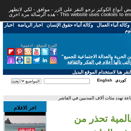
 أنواع الكوكيز نرجو النقر على الزر - موافق - لكي لاتظهر
This website uses cookies to ensure you ge
وكالة أنباء العمال
-
وكالة أنباء حقوق الإنسان
-
اخبار الرياضة
-
اخبار
لوم
التبرع للموقع - ادعمونا
حرية والعدالة الاجتماعية للجميع
"
تى نالها أعلام في الفكر والثقافة
قر هنا لاستخدام الموقع البديل
كوردي
English
اعة تهدد مئات آلاف المدنيين في الفاشر
اخر الافلام
المية تحذر من