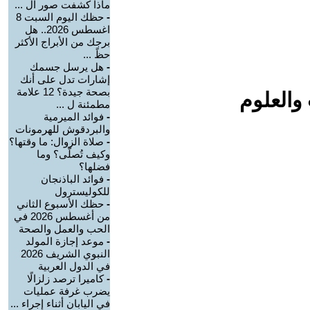
ماذا كشفت صور ال ...
-
حظك اليوم السبت 8
اغسطس 2026.. هل
برجك من الأبراج الأكثر
حظً ...
-
هل يرسل جسمك
إشارات تدل على أنك
بصحة جيدة؟ 12 علامة
والعلوم
مطمئنة ل ...
-
فوائد الميرمية
والبردقوش للهرمونات
-
صلاة الزوال: ما وقتها؟
وكيف تُصلّى؟ وما
فضلها؟
-
فوائد الباذنجان
للكوليسترول
-
حظك الأسبوع الثاني
من أغسطس 2026 في
الحب والعمل والصحة
-
موعد إجازة المولد
النبوي الشريف 2026
في الدول العربية
-
كاميرا ترصد زلزالًا
يضرب غرفة عمليات
في اليابان أثناء إجراء ...