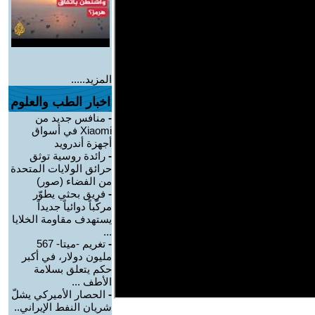
المزيد.....
اخبار الطب والعلوم
-
منافس جديد من
Xiaomi في أسواق
أجهزة أندرويد
-
رائدة روسية توثق
حرائق الولايات المتحدة
من الفضاء (صور)
-
فريق بحثي يطوّر
مركّباً دوائياً جديداً
يستهدف مقاومة الخلايا
...
-
تغريم -ميتا- 567
مليون دولار، في أكبر
حكم يتعلق بسلامة
الأطف ...
-
الحصار الأميركي يشلّ
شريان النفط الإيراني..