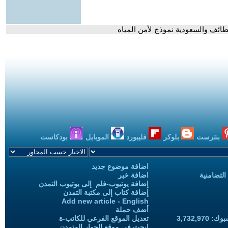
لطائف والسعودية نموذج لأمن المياه
بنترست
بلوكر
فليبورد
الموبايل
بودكاست
اضافة موضوع جديد
التضامنية
اضافة خبر
إضافة يوتيوب-فلم إلى يوتيوب التمدن
إضافة كتاب إلى مكتبة التمدن
Add new article - English
أضف حملة
3,732,97
تعديل الموقع الفرعي للكاتب-ة
ابحث في موقع الحوار المتمدن