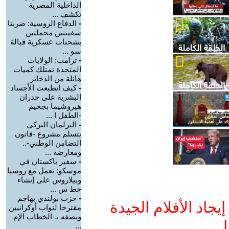
الداخلية المصرية
تكشف ...
-
الدفاع الروسية: ضربنا
سفينتين محملتين
بشحنات عسكرية قبالة
سو ...
-
ترامب: الولايات
المتحدة تمتلك كميات
هائلة من الذخائر
-
كيف انطبعت الأجساد
البشرية على جدران
هيروشيما بجحيم
-الطفل ا ...
-
البرلمان التركي
يتسلم مشروع -قانون
التضامن الوطني-..
ومعارضة ...
-
سفير باكستان في
موسكو: نعمل مع روسيا
وبيلاروس على إنشاء
خط س ...
-
حزب بولندي يهاجم
جاد الأفلام الجيدة
مقترحا لنواب أوكرانيين
ويصفه بـ-الخطاب الإم
ا
...