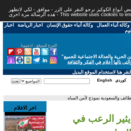
 أنواع الكوكيز نرجو النقر على الزر - موافق - لكي لاتظهر
This website uses cookies to ensure you ge
وكالة أنباء العمال
-
وكالة أنباء حقوق الإنسان
-
اخبار الرياضة
-
اخبار
لوم
التبرع للموقع - ادعمونا
حرية والعدالة الاجتماعية للجميع
"
تى نالها أعلام في الفكر والثقافة
قر هنا لاستخدام الموقع البديل
كوردي
English
لطائف والسعودية نموذج لأمن المياه
اخر الافلام
 يثير الرعب في