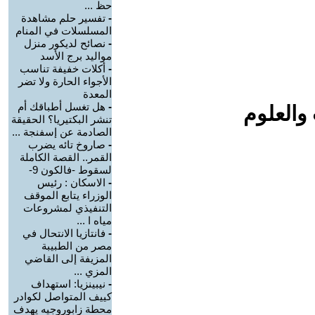
حظ ...
-
تفسير حلم مشاهدة
المسلسلات في المنام
-
نصائح لديكور منزل
مواليد برج الأسد‎
-
أكلات خفيفة تناسب
الأجواء الحارة ولا تضر
المعدة
-
هل تغسل أطباقك أم
والعلوم
تنشر البكتيريا؟ الحقيقة
الصادمة عن إسفنجة ...
-
صاروخ تائه يضرب
القمر.. القصة الكاملة
لسقوط -فالكون 9-
-
الاسكان : رئيس
الوزراء يتابع الموقف
التنفيذي لمشروعات
مياه ا ...
-
فانتازيا الانتحال في
مصر من الطبيبة
المزيفة إلى القاضي
المزي ...
-
نيبينزيا: استهداف
كييف المتواصل لكوادر
محطة زابوروجيه يهدف