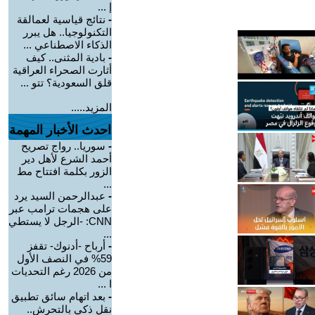
إ ...
-
نتائج قياسية لعمالقة
التكنولوجيا.. هل يبرر
الذكاء الاصطناعي ...
-
بادية المثنى.. كيف
أثارت الصحراء العراقية
قلق السعودية؟ تتو ...
المزيد.....
احدث الأخبار المهمة
-
سوريا.. رواج تصريح
أحمد الشرع لأهل دير
الزور بكلمة افتتاح مط
...
-
عبدالرحمن السيد يرد
على هجمات ترامب عبر
CNN: -الرجل لا يستطي
...
-
أرباح -أدنوك- تقفز
59% في النصف الأول
من 2026 رغم التحديات
ا ...
-
بعد اتهام سائق تطبيق
نقل ذكي بالتحرش..