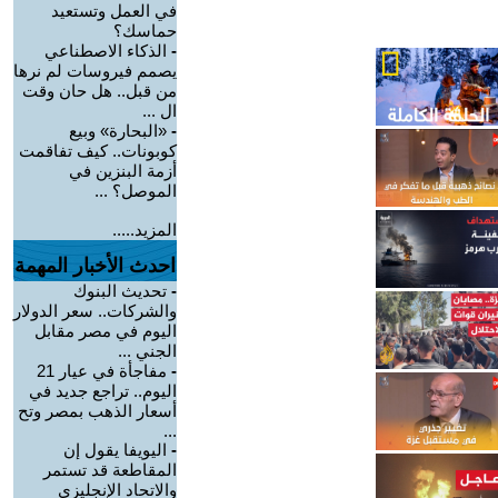
في العمل وتستعيد
حماسك؟
-
الذكاء الاصطناعي
يصمم فيروسات لم نرها
من قبل.. هل حان وقت
ال ...
-
«البحارة» وبيع
كوبونات.. كيف تفاقمت
أزمة البنزين في
الموصل؟ ...
المزيد.....
احدث الأخبار المهمة
-
تحديث البنوك
والشركات.. سعر الدولار
اليوم في مصر مقابل
الجني ...
-
مفاجأة في عيار 21
اليوم.. تراجع جديد في
أسعار الذهب بمصر وتح
...
-
اليويفا يقول إن
المقاطعة قد تستمر
والاتحاد الإنجليزي