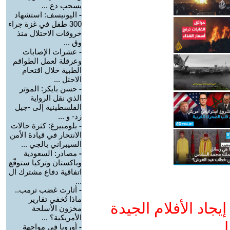
يسحب دع ...
-
اليونيسف: استشهاد
300 طفل في غزة جراء
خروقات الاحتلال منذ
وق ...
-
عشرات الإصابات
وعرقلة لعمل الطواقم
الطبية خلال اقتحام
الاحتل ...
-
حسن بايكر: المؤثر
الذي نقل الرواية
الفلسطينية إلى -جيل
زد- و ...
-
بلومبيرغ: كثرة حالات
الانتحار في قيادة الأمن
السيبراني بالجي ...
-
مصادر: السعودية
وباكستان وتركيا ستوقّع
اتفاقية دفاع مشترك ال
...
-
أثارت غضب ترمب..
ماذا تُخفي تقارير
جاد الأفلام الجيدة
مخزون الأسلحة
الأمريكية؟ ...
ا
-
أوروبا في مواجهة