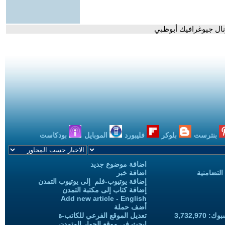
ونال جيوغرافيك أبوظبي
بنترست
بلوكر
فليبورد
الموبايل
بودكاست
اضافة موضوع جديد
التضامنية
اضافة خبر
إضافة يوتيوب-فلم إلى يوتيوب التمدن
إضافة كتاب إلى مكتبة التمدن
Add new article - English
أضف حملة
3,732,97
تعديل الموقع الفرعي للكاتب-ة
ابحث في موقع الحوار المتمدن