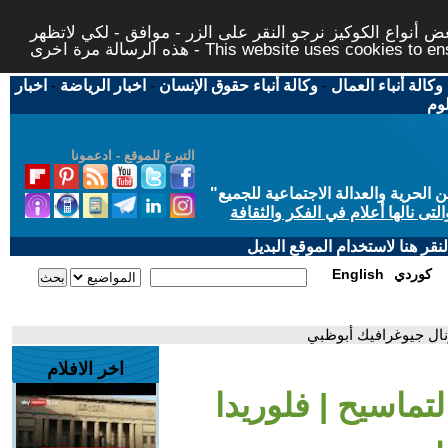
 أنواع الكوكيز نرجو النقر على الزر - موافق - لكي لاتظهر
This website uses cookies to ensure you ge
وكالة أنباء العمال
-
وكالة أنباء حقوق الإنسان
-
اخبار الرياضة
-
اخبار
لوم
التبرع للموقع - ادعمونا
حرية والعدالة الاجتماعية للجميع
"
تى نالها أعلام في الفكر والثقافة
قر هنا لاستخدام الموقع البديل
كوردي
English
ونال جيوغرافيك أبوظبي
اخر الافلام
تماسيح | فلوريدا