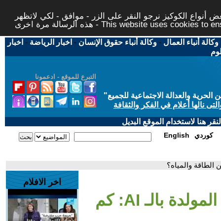
 أنواع الكوكيز نرجو النقر على الزر - موافق - لكي لاتظهر
This website uses cookies to ensure you ge
وكالة أنباء العمال
-
وكالة أنباء حقوق الإنسان
-
اخبار الرياضة
-
اخبار
لوم
التبرع للموقع - ادعمونا
حرية والعدالة الاجتماعية للجميع
"
تى نالها أعلام في الفكر والثقافة
قر هنا لاستخدام الموقع البديل
كوردي
English
اخر الافلام
- النصوص المولدة بالـ AI: كم