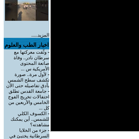
المزيد.....
اخبار الطب والعلوم
-
وثّقت معركتها مع
سرطان نادر.. وفاة
صانعة المحتوى
الأمريكية س ...
-
لأول مرة.. صورة
تكشف سطح الشمس
بأدق تفاصيله حتى الآن
-
جامعة القدس تطلق
احتفالات تخريج الفوج
الخامس والأربعين من
كل ...
-
الكسوف الكلي
للشمس.. أين يمكنك
مشاهدته؟
-
جزء من الخلايا
السرطانية يختبئ في