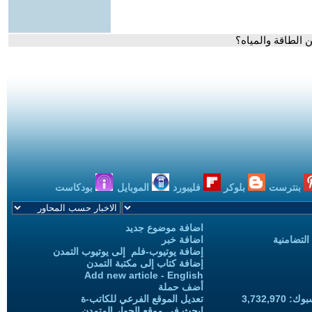
بنترست
بلوكر
فليبورد
الموبايل
بودكاست
اضافة موضوع جديد
التضامنية
اضافة خبر
إضافة يوتيوب-فلم إلى يوتيوب التمدن
إضافة كتاب إلى مكتبة التمدن
Add new article - English
أضف حملة
3,732,97
تعديل الموقع الفرعي للكاتب-ة
ابحث في موقع الحوار المتمدن