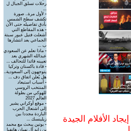
رحلات تسلق الجبال ل
...
-
لأول مرة.. صورة
تكشف سطح الشمس
بأدق تفاصيله حتى الآن
-
هذه المقاطع التي
أشعلت فتيل عبور سبتة
الجماعي بعد انتشارها
ب ...
-
ماذا نعلم عن السعودي
عبدالله الشهري بعد
تعيينه قائدا للتحالف ...
-
قادة باكستان وتركيا
يتوجهون إلى السعودية..
هل يُعلن اتفاق دف ...
-
أسباب استبعاد
المنتخب الروسي
للهوكي من بطولة
العالم 2027
-
موقع أوكراني يشير
إلى اشتعال الحرب
الباردة مجددا بين
جاد الأفلام الجيدة
زيلينسك ...
-
بوتين يبحث مع محمد
ا
بن زايد آل نهيان هاتفيا