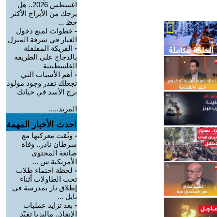
اغسطس 2026.. هل
برجك من الأبراج الأكثر
حظ ...
-
خطوات لمنع دخول
الغبار في شرفة المنزل
-
الفريكة المفلفلة
بالدجاج على الطريقة
الفلسطينية
-
أهم الأسباب التي
تجعلك تقدر وجود مولود
برج الأسد في حياتك
المزيد.....
احدث الأخبار المهمة
-
وثّقت معركتها مع
سرطان نادر.. وفاة
صانعة المحتوى
الأمريكية س ...
-
لحظة احتماء طلاب
تحت الطاولات أثناء
إطلاق نار بمدرسة في
تايل ...
-
بعد تزايد عمليات
الإنقاذ.. ماليزيا تقيّد