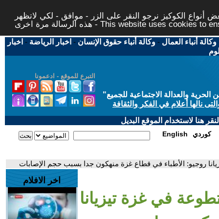
 أنواع الكوكيز نرجو النقر على الزر - موافق - لكي لاتظهر
This website uses cookies to ensure you ge
وكالة أنباء العمال
-
وكالة أنباء حقوق الإنسان
-
اخبار الرياضة
-
اخبار
لوم
التبرع للموقع - ادعمونا
حرية والعدالة الاجتماعية للجميع
"
تى نالها أعلام في الفكر والثقافة
قر هنا لاستخدام الموقع البديل
كوردي
English
يزيانا روجيو: الأطباء في قطاع غزة منهكون جدا بسبب حجم الإصابات
اخر الافلام
متطوعة في غزة تيزيانا