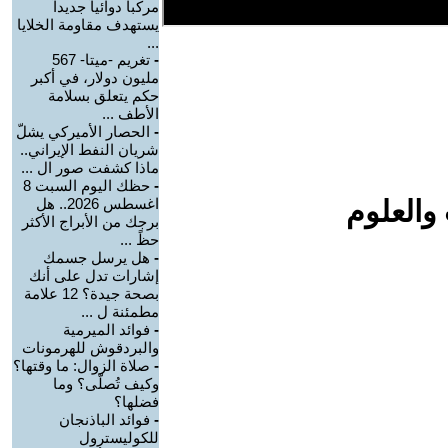
مركّباً دوائياً جديداً
يستهدف مقاومة الخلايا
...
-
تغريم -ميتا- 567
مليون دولار، في أكبر
حكم يتعلق بسلامة
الأطف ...
-
الحصار الأميركي يشلّ
شريان النفط الإيراني..
ماذا كشفت صور ال ...
-
حظك اليوم السبت 8
والعلوم
اغسطس 2026.. هل
برجك من الأبراج الأكثر
حظً ...
-
هل يرسل جسمك
إشارات تدل على أنك
بصحة جيدة؟ 12 علامة
مطمئنة ل ...
-
فوائد الميرمية
والبردقوش للهرمونات
-
صلاة الزوال: ما وقتها؟
وكيف تُصلّى؟ وما
فضلها؟
-
فوائد الباذنجان
للكوليسترول