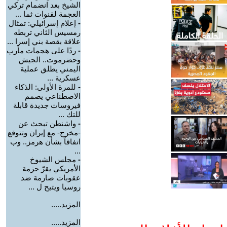
الشيخ بعد انضمام تركي
العجمة لقنوات ثما ...
-
إعلام إسرائيلي: تمثال
رمسيس الثاني تربطه
علاقة بقصة بني إسرا ...
-
ردًا على هجمات مأرب
وحضرموت.. الجيش
اليمني يطلق عملية
عسكرية ...
-
للمرة الأولى: الذكاء
الاصطناعي يصمم
فيروسات جديدة قابلة
للتك ...
-
واشنطن تبحث عن
-مخرج- مع إيران وتتوقع
اتفاقاً بشأن هرمز.. وب
...
-
مجلس الشيوخ
الأمريكي يقرّ حزمة
عقوبات صارمة ضد
روسيا ويتيح ل ...
المزيد.....
المزيد.....