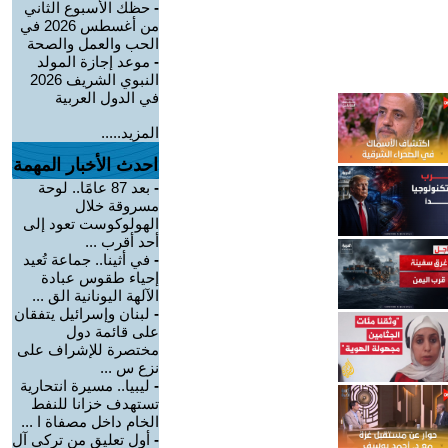
-
حظك الأسبوع الثاني
من أغسطس 2026 في
الحب والعمل والصحة
-
موعد إجازة المولد
النبوي الشريف 2026
في الدول العربية
المزيد.....
احدث الأخبار المهمة
-
بعد 87 عامًا.. لوحة
مسروقة خلال
الهولوكوست تعود إلى
أحد أقرب ...
-
في أثينا.. جماعة تُعيد
إحياء طقوس عبادة
الآلهة اليونانية الق ...
-
لبنان وإسرائيل يتفقان
على قائمة دول
مختصرة للإشراف على
نزع س ...
-
ليبيا.. مسيرة انتحارية
تستهدف خزانا للنفط
الخام داخل مصفاة ا ...
-
أول تعليق من تركي آل