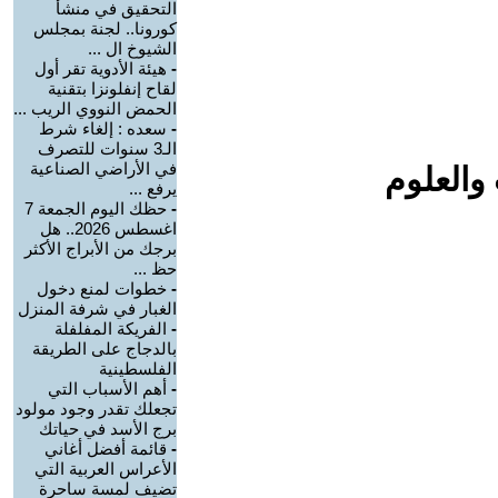
التحقيق في منشأ
كورونا.. لجنة بمجلس
الشيوخ ال ...
-
هيئة الأدوية تقر أول
لقاح إنفلونزا بتقنية
الحمض النووي الريب ...
-
سعده : إلغاء شرط
الـ3 سنوات للتصرف
في الأراضي الصناعية
والعلوم
يرفع ...
-
حظك اليوم الجمعة 7
اغسطس 2026.. هل
برجك من الأبراج الأكثر
حظ ...
-
خطوات لمنع دخول
الغبار في شرفة المنزل
-
الفريكة المفلفلة
بالدجاج على الطريقة
الفلسطينية
-
أهم الأسباب التي
تجعلك تقدر وجود مولود
برج الأسد في حياتك
-
قائمة أفضل أغاني
الأعراس العربية التي
تضيف لمسة ساحرة