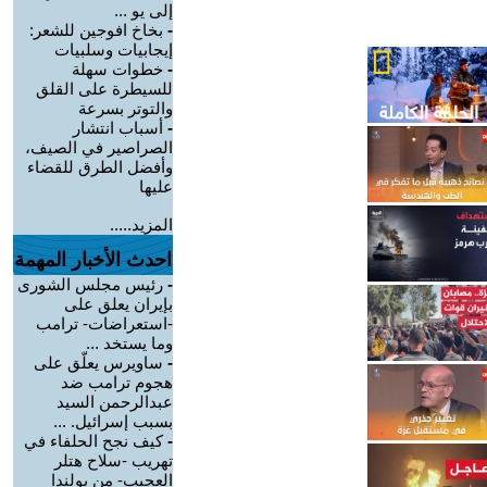
إلى يو ...
-
بخاخ افوجين للشعر:
إيجابيات وسلبيات
-
خطوات سهلة
للسيطرة على القلق
والتوتر بسرعة
-
أسباب انتشار
الصراصير في الصيف،
وأفضل الطرق للقضاء
عليها
المزيد.....
احدث الأخبار المهمة
-
رئيس مجلس الشورى
بإيران يعلق على
-استعراضات- ترامب
وما يستخد ...
-
ساويرس يعلّق على
هجوم ترامب ضد
عبدالرحمن السيد
بسبب إسرائيل. ...
-
كيف نجح الحلفاء في
تهريب -سلاح هتلر
العجيب- من بولندا