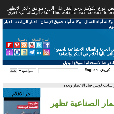
 أنواع الكوكيز نرجو النقر على الزر - موافق - لكي لاتظهر
This website uses cookies to ensure you ge
وكالة أنباء العمال
-
وكالة أنباء حقوق الإنسان
-
اخبار الرياضة
-
اخبار
لوم
التبرع للموقع - ادعمونا
حرية والعدالة الاجتماعية للجميع
"
تى نالها أعلام في الفكر والثقافة
قر هنا لاستخدام الموقع البديل
كوردي
English
 سانت لويس قبل الإعصار وبعده
اخر الافلام
ار الصناعية تظهر