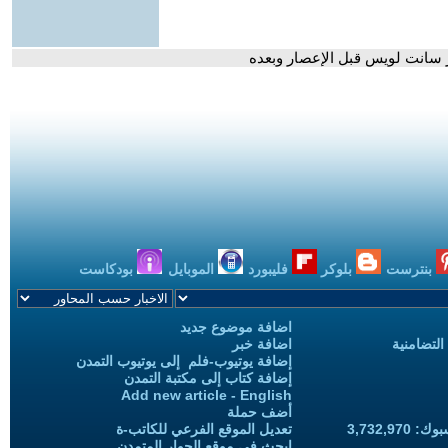
 سانت لويس قبل الإعصار وبعده
بنترست
بلوكر
فليبورد
الموبايل
بودكاست
اضافة موضوع جديد
التضامنية
اضافة خبر
إضافة يوتيوب-فلم إلى يوتيوب التمدن
إضافة كتاب إلى مكتبة التمدن
Add new article - English
أضف حملة
3,732,97
تعديل الموقع الفرعي للكاتب-ة
ابحث في موقع الحوار المتمدن