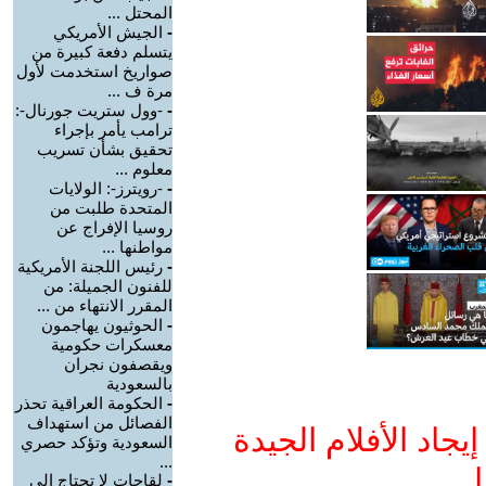
المحتل ...
-
الجيش الأمريكي
يتسلم دفعة كبيرة من
صواريخ استخدمت لأول
مرة ف ...
-
-وول ستريت جورنال-:
ترامب يأمر بإجراء
تحقيق بشأن تسريب
معلوم ...
-
-رويترز-: الولايات
المتحدة طلبت من
روسيا الإفراج عن
مواطنها ...
-
رئيس اللجنة الأمريكية
للفنون الجميلة: من
المقرر الانتهاء من ...
-
الحوثيون يهاجمون
معسكرات حكومية
ويقصفون نجران
بالسعودية
-
الحكومة العراقية تحذر
الفصائل من استهداف
جاد الأفلام الجيدة
السعودية وتؤكد حصري
...
ا
-
لقاحات لا تحتاج إلى