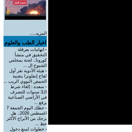
المزيد.....
اخبار الطب والعلوم
-
اتهامات بعرقلة
التحقيق في منشأ
كورونا.. لجنة بمجلس
الشيوخ ال ...
-
هيئة الأدوية تقر أول
لقاح إنفلونزا بتقنية
الحمض النووي الريب ...
-
سعده : إلغاء شرط
الـ3 سنوات للتصرف
في الأراضي الصناعية
يرفع ...
-
حظك اليوم الجمعة 7
اغسطس 2026.. هل
برجك من الأبراج الأكثر
حظ ...
-
خطوات لمنع دخول