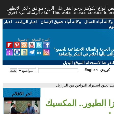
 أنواع الكوكيز نرجو النقر على الزر - موافق - لكي لاتظهر
This website uses cookies to ensure you ge
وكالة أنباء العمال
-
وكالة أنباء حقوق الإنسان
-
اخبار الرياضة
-
اخبار
لوم
التبرع للموقع - ادعمونا
حرية والعدالة الاجتماعية للجميع
"
تى نالها أعلام في الفكر والثقافة
قر هنا لاستخدام الموقع البديل
كوردي
English
سيك تعلق استيراد الدواجن من البرازيل
اخر الافلام
زا الطيور.. المكسيك