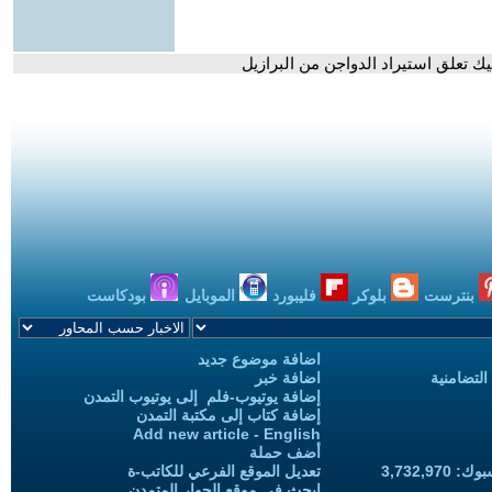
سيك تعلق استيراد الدواجن من البرازيل
بنترست
بلوكر
فليبورد
الموبايل
بودكاست
اضافة موضوع جديد
التضامنية
اضافة خبر
إضافة يوتيوب-فلم إلى يوتيوب التمدن
إضافة كتاب إلى مكتبة التمدن
Add new article - English
أضف حملة
3,732,97
تعديل الموقع الفرعي للكاتب-ة
ابحث في موقع الحوار المتمدن