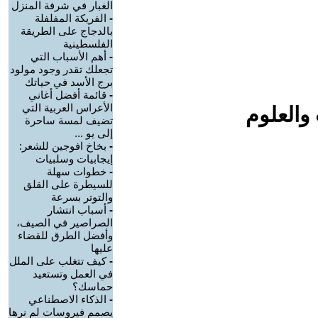
الغبار في شرفة المنزل
-
الفريكة المفلفلة
بالدجاج على الطريقة
الفلسطينية
-
أهم الأسباب التي
تجعلك تقدر وجود مولود
برج الأسد في حياتك
-
قائمة أفضل أغاني
الأعراس العربية التي
والعلوم
تضيف لمسة ساحرة
إلى يو ...
-
بخاخ افوجين للشعر:
إيجابيات وسلبيات
-
خطوات سهلة
للسيطرة على القلق
والتوتر بسرعة
-
أسباب انتشار
الصراصير في الصيف،
وأفضل الطرق للقضاء
عليها
-
كيف تتغلب على الملل
في العمل وتستعيد
حماسك؟
-
الذكاء الاصطناعي
يصمم فيروسات لم نرها