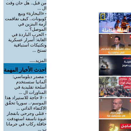
من قبل.. هل حان وقت
ال ...
-
«البحارة» وبيع
كوبونات.. كيف تفاقمت
أزمة البنزين في
الموصل؟ ...
-
الحرب الباردة في
الغابة: أسرار عسكرية
وتكتيكات استباقية
تستخ ...
المزيد.....
احدث الأخبار المهمة
-
مصدر دبلوماسي:
ألمانيا ستستخدم
أسلحة تقليدية في
المناورات ال ...
-
-لا حاجة للاستيراد هذا
الموسم-.. سوريا تحقّق
الاكتفاء الذاتي ...
-
قتلى وجرحى بانفجار
عبوة ناسفة استهدفت
حافلة ركاب في جرمانا
ب ...