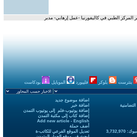
ر المركز الطبي في كاليفورنيا -عمل إرهابي- مدبر
بنترست
بلوكر
فليبورد
الموبايل
بودكاست
اضافة موضوع جديد
التضامنية
اضافة خبر
إضافة يوتيوب-فلم إلى يوتيوب التمدن
إضافة كتاب إلى مكتبة التمدن
Add new article - English
أضف حملة
3,732,97
تعديل الموقع الفرعي للكاتب-ة
ابحث في موقع الحوار المتمدن