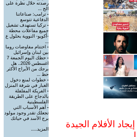
رصدته خلال نظرة على
الح ...
-
ترامب: صناعاتنا
الدفاعية تتوسع
-
تركيا تستهدف تشغيل
جميع مفاعلات محطة
-أكويو- النووية بحلول ع
...
-
اختتام مفاوضات روما
بين لبنان وإسرائيل
-
حظك اليوم الجمعة 7
اغسطس 2026.. هل
برجك من الأبراج الأكثر
حظ ...
-
خطوات لمنع دخول
الغبار في شرفة المنزل
-
الفريكة المفلفلة
بالدجاج على الطريقة
الفلسطينية
-
أهم الأسباب التي
تجعلك تقدر وجود مولود
برج الأسد في حياتك
جاد الأفلام الجيدة
المزيد.....
ا