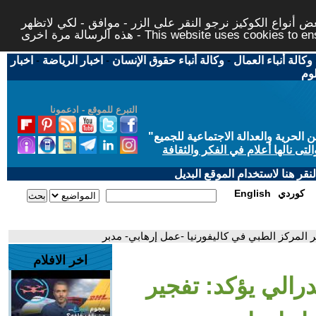
 أنواع الكوكيز نرجو النقر على الزر - موافق - لكي لاتظهر
This website uses cookies to ensure you ge
وكالة أنباء العمال
-
وكالة أنباء حقوق الإنسان
-
اخبار الرياضة
-
اخبار
لوم
التبرع للموقع - ادعمونا
حرية والعدالة الاجتماعية للجميع
"
تى نالها أعلام في الفكر والثقافة
قر هنا لاستخدام الموقع البديل
كوردي
English
ر المركز الطبي في كاليفورنيا -عمل إرهابي- مدبر
اخر الافلام
رالي يؤكد: تفجير