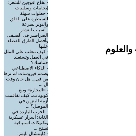
-
بخاخ افوجين للشعر:
إيجابيات وسلبيات
-
خطوات سهلة
للسيطرة على القلق
والتوتر بسرعة
-
أسباب انتشار
الصراصير في الصيف،
وأفضل الطرق للقضاء
عليها
والعلوم
-
كيف تتغلب على الملل
في العمل وتستعيد
حماسك؟
-
الذكاء الاصطناعي
يصمم فيروسات لم نرها
من قبل.. هل حان وقت
ال ...
-
«البحارة» وبيع
كوبونات.. كيف تفاقمت
أزمة البنزين في
الموصل؟ ...
-
الحرب الباردة في
الغابة: أسرار عسكرية
وتكتيكات استباقية
تستخ ...
-
فايننشال تايمز: