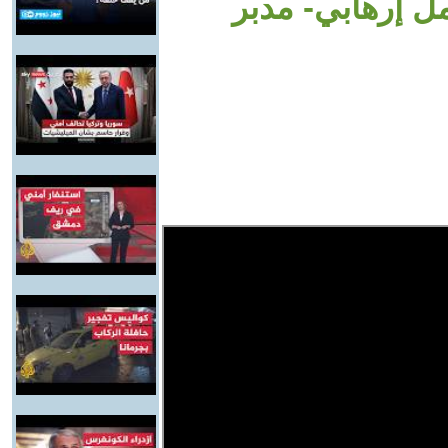
ل إرهابي- مدبر