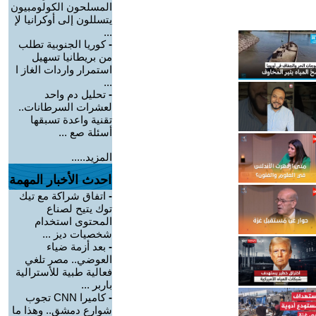
المسلحون الكولومبيون
يتسللون إلى أوكرانيا لإ
...
-
كوريا الجنوبية تطلب
من بريطانيا تسهيل
استمرار واردات الغاز ا
...
-
تحليل دم واحد
لعشرات السرطانات..
تقنية واعدة تسبقها
أسئلة صع ...
المزيد.....
احدث الأخبار المهمة
-
اتفاق شراكة مع تيك
توك يتيح لصناع
المحتوى استخدام
شخصيات ديز ...
-
بعد أزمة ضياء
العوضي.. مصر تلغي
فعالية طبية للأسترالية
باربر ...
-
كاميرا CNN تجوب
شوارع دمشق.. وهذا ما