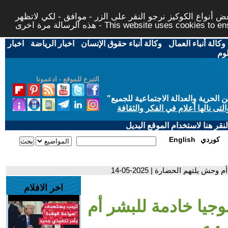
 أنواع الكوكيز نرجو النقر على الزر - موافق - لكي لاتظهر
This website uses cookies to ensure you ge
وكالة أنباء العمال
-
وكالة أنباء حقوق الإنسان
-
اخبار الرياضة
-
اخبار
لوم
التبرع للموقع - ادعمونا
حرية والعدالة الاجتماعية للجميع
"
تى نالها أعلام في الفكر والثقافة
قر هنا لاستخدام الموقع البديل
كوردي
English
حش يلتهم الحضارة | 2025-05-14
اخر الافلام
ولوجيا خادمة للبشر أم