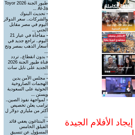
طيور الجنة 2026 Toyor
Al-Ja ...
-
تحديث البنوك
والشركات.. سعر الدولار
اليوم في مصر مقابل
الجني ...
-
مفاجأة في عيار 21
اليوم.. تراجع جديد في
أسعار الذهب بمصر وتح
...
-
بدون انقطاع.. تردد
قناة طيور الجنة 2026
الجديد على نايل سات
...
-
مجلس الأمن يدين
الهجمات الصاروخية
الحوثية على السعودية
ويستن ...
-
لمواجهة نفوذ الصين..
ترامب يعلن تخصيص
أكثر من ملياري دولار ل
...
جاد الأفلام الجيدة
-
البنتاغون يعفي قائد
الفيلق الخامس
ا
المسؤول عن تنسيق