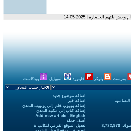
حش يلتهم الحضارة | 2025-05-14
بنترست
بلوكر
فليبورد
الموبايل
بودكاست
اضافة موضوع جديد
التضامنية
اضافة خبر
إضافة يوتيوب-فلم إلى يوتيوب التمدن
إضافة كتاب إلى مكتبة التمدن
Add new article - English
أضف حملة
3,732,97
تعديل الموقع الفرعي للكاتب-ة
ابحث في موقع الحوار المتمدن