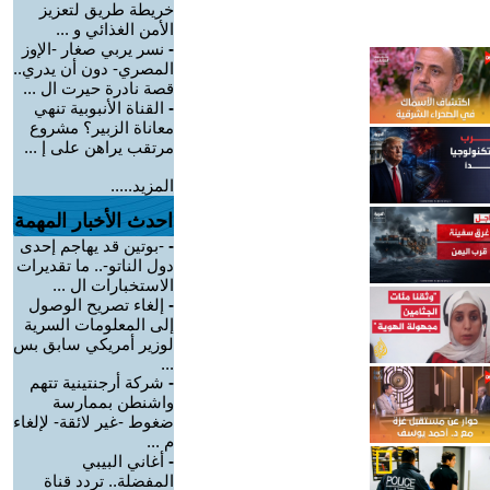
خريطة طريق لتعزيز
الأمن الغذائي و ...
-
نسر يربي صغار -الإوز
المصري- دون أن يدري..
قصة نادرة حيرت ال ...
-
القناة الأنبوبية تنهي
معاناة الزبير؟ مشروع
مرتقب يراهن على إ ...
المزيد.....
احدث الأخبار المهمة
-
-بوتين قد يهاجم إحدى
دول الناتو-.. ما تقديرات
الاستخبارات ال ...
-
إلغاء تصريح الوصول
إلى المعلومات السرية
لوزير أمريكي سابق بس
...
-
شركة أرجنتينية تتهم
واشنطن بممارسة
ضغوط -غير لائقة- لإلغاء
م ...
-
أغاني البيبي
المفضلة.. تردد قناة