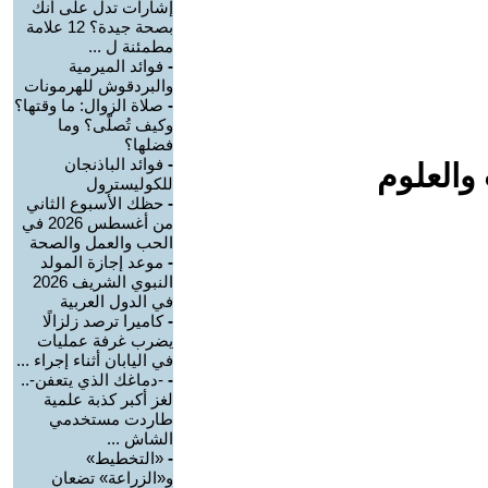
إشارات تدل على أنك
بصحة جيدة؟ 12 علامة
مطمئنة ل ...
-
فوائد الميرمية
والبردقوش للهرمونات
-
صلاة الزوال: ما وقتها؟
وكيف تُصلّى؟ وما
فضلها؟
-
فوائد الباذنجان
والعلوم
للكوليسترول
-
حظك الأسبوع الثاني
من أغسطس 2026 في
الحب والعمل والصحة
-
موعد إجازة المولد
النبوي الشريف 2026
في الدول العربية
-
كاميرا ترصد زلزالًا
يضرب غرفة عمليات
في اليابان أثناء إجراء ...
-
-دماغك الذي يتعفن-..
لغز أكبر كذبة علمية
طاردت مستخدمي
الشاش ...
-
«التخطيط»
و«الزراعة» تضعان