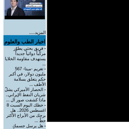
المزيد.....
اخبار الطب والعلوم
-
فريق بحثي يطوّر
مركّباً دوائياً جديداً
يستهدف مقاومة الخلايا
...
-
تغريم -ميتا- 567
مليون دولار، في أكبر
حكم يتعلق بسلامة
الأطف ...
-
الحصار الأميركي يشلّ
شريان النفط الإيراني..
ماذا كشفت صور ال ...
-
حظك اليوم السبت 8
اغسطس 2026.. هل
برجك من الأبراج الأكثر
حظً ...
-
هل يرسل جسمك