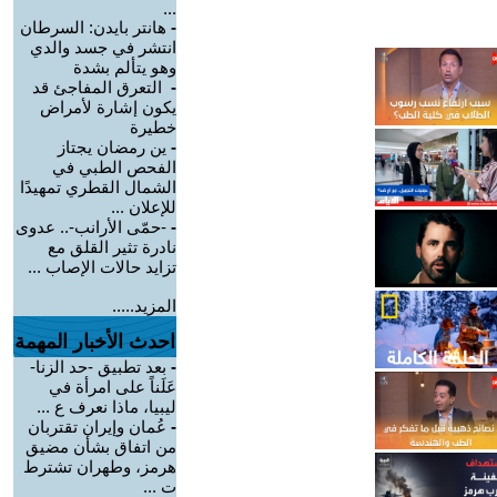
...
-
هانتر بايدن: السرطان
انتشر في جسد والدي
وهو يتألم بشدة
-
التعرق المفاجئ قد
يكون إشارة لأمراض
خطيرة
-
ين رمضان يجتاز
الفحص الطبي في
الشمال القطري تمهيدًا
للإعلان ...
-
-حمّى الأرانب-.. عدوى
نادرة تثير القلق مع
تزايد حالات الإصاب ...
المزيد.....
احدث الأخبار المهمة
-
بعد تطبيق -حد الزنا-
عَلَناً على امرأة في
ليبيا، ماذا نعرف ع ...
-
عُمان وإيران تقتربان
من اتفاق بشأن مضيق
هرمز، وطهران تشترط
ت ...