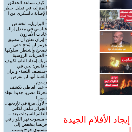
-
كيف تساعد الحدائق
المنزلية في تقليل خطر
الإصابة بالسكري من ا
...
-
البرازيل.. انخفاض
قياسي في معدل إزالة
غابات الأمازون
-
إيران تعلن أن مضيق
هرمز لن يٌفتح حتى
تصحح واشنطن سلوكها
-
الضربات الروسية
تربك إمداد الناتو لكييف
-
فانس: نحن في
-منتصف اللعبة- وإيران
أبلغتنا أنها لن تفرض
رسوم ...
-
عبد العاطي يكشف
تحركا مصريا جديدا تجاه
سوريا
-
لأول مرة في تاريخها..
الجزائر تتأهل لكأس
العالم للسيدات بعد ...
جاد الأفلام الجيدة
-
منسوب نهر اللوار في
فرنسا ينخفض إلى
ا
مستوى حرج بسبب