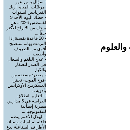
-
سؤال يسير عن
-مرشّات المياه- أربك
الفيزيائيين لسنوات
-
حظك اليوم الأحد 9
اغسطس 2026.. هل
برجك من الأبراج الأكثر
حظً ...
-
20 قاعدة نفسية إذا
التزمت بها... ستصبح
والعلوم
أقوى من الظروف
وأصعب ...
-
علاج البلغم والسعال
في الصدر للصغار
والكبار
-
مصدر: مسعفة من
-فوج الموت- تحقن
العسكريين الأوكرانيين
بأدوية ...
-
التعليم: انطلاق
الدراسة في 5 مدارس
مصرية إيطالية
للتكنولوجيا ...
-
الهلال الأحمر ينظم
قافلة لقياسات وصيانة
الأطراف الصناعية لدع