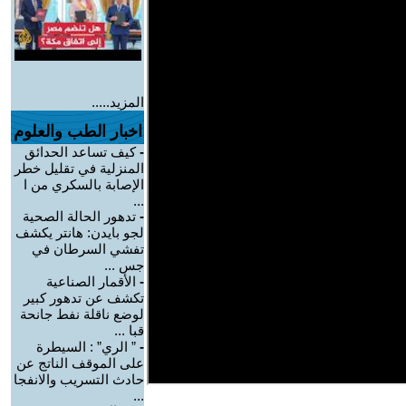
المزيد.....
اخبار الطب والعلوم
-
كيف تساعد الحدائق
المنزلية في تقليل خطر
الإصابة بالسكري من ا
...
-
تدهور الحالة الصحية
لجو بايدن: هانتر يكشف
تفشي السرطان في
جس ...
-
الأقمار الصناعية
تكشف عن تدهور كبير
لوضع ناقلة نفط جانحة
قبا ...
-
” الري” : السيطرة
على الموقف الناتج عن
حادث التسريب والانفجا
...