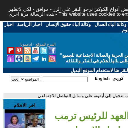
 أنواع الكوكيز نرجو النقر على الزر - موافق - لكي لاتظهر
This website uses cookies to ensure you ge
وكالة أنباء العمال
-
وكالة أنباء حقوق الإنسان
-
اخبار الرياضة
-
اخبار
لوم
التبرع للموقع - ادعمونا
حرية والعدالة الاجتماعية للجميع
"
تى نالها أعلام في الفكر والثقافة
قر هنا لاستخدام الموقع البديل
كوردي
English
ب تتحول إلى أيقونة على وسائل التواصل الاجتماعي
اخر الافلام
العهد للرئيس ترمب