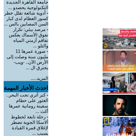
جامعة القاهرة الجديدة
التكنولوجية يحصدو ...
-
أدوية شائعة تقلل خطر
كسور العظام لدى كبار
السن المصابين بالس ...
-
مرصد بيئي: تكرار
نفوق الأسماك يعكس
تفاقم أزمتي المياه
والتلو ...
-
صورة عمرها 11
مليون سنة وصلت إلى
الأرض الآن.. -ويب-
يخترق ال ...
المزيد.....
احدث الأخبار المهمة
-
كنز أثري تحت البحر..
العثور على حطام
سفينة رومانية عمرها
أكث ...
-
رحلة تابعة لخطوط
ألاسكا الجوية تضطر
لإغلاق قمرة القيادة
بسبب ...