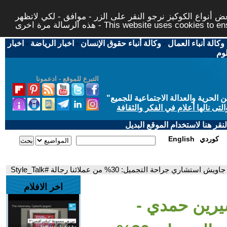
 أنواع الكوكيز نرجو النقر على الزر - موافق - لكي لاتظهر
This website uses cookies to ensure you ge
وكالة أنباء العمال
-
وكالة أنباء حقوق الإنسان
-
اخبار الرياضة
-
اخبار
لوم
التبرع للموقع - ادعمونا
حرية والعدالة الاجتماعية للجميع
"
تى نالها أعلام في الفكر والثقافة
قر هنا لاستخدام الموقع البديل
كوردي
English
احة التجميل: 30% من عملائنا رجالة #Style_Talk
اخر الافلام
يرين حمدي -