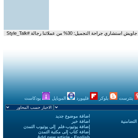
احة التجميل: 30% من عملائنا رجالة #Style_Talk
بنترست
بلوكر
فليبورد
الموبايل
بودكاست
اضافة موضوع جديد
التضامنية
اضافة خبر
إضافة يوتيوب-فلم إلى يوتيوب التمدن
إضافة كتاب إلى مكتبة التمدن
Add new article - English