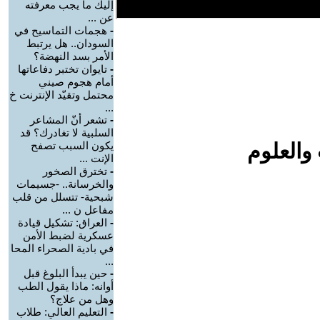
إليك ما يجب معرفته
عن ...
-
هجمات التماسيح في
السودان.. هل يرتبط
الأمر بسد النهضة؟
-
تايوان تختبر دفاعاتها
أمام هجوم صيني
محتمل وتقيّد الإنترنت خ
...
-
تشعر أنّ المشاعر
السلبية لا تغادرك؟ قد
والعلوم
يكون السبب تصفح
الإنت ...
-
تخترق الصخور
والخرسانة.. -جسيمات
شبحية- تتسلل من قلب
مفاعل ن ...
-
العراق: تشكيل قيادة
عسكرية لضبط الأمن
في بادية الصحراء المحا
...
-
حين يبدأ البلوغ قبل
أوانه: ماذا يقول الطب
وهل من علاج؟
-
التعليم العالي: طلاب