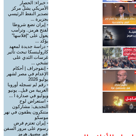
-
خبراء: الحصار
الأمريكي يشلَّ مركز
تصدير النفط الرئيسي
بجزيرة ...
-
إيران تضع شروطا
لفتح هرمز.. وترامب
يعول على “إفلاسها”
يؤكد ...
-
دراسة جديدة لمعهد
كارولينسكا تبحث تأثير
غرسات الثدي على
تشخي ...
-
إنفوجراف | أحكام
الإعدام في مصر لشهر
يوليو 2026
-
رقم لم تسجله أوروبا
الغربية من قبل.. يونيو
ويوليو في صدارة ا ...
-
استعراض لوح
التجديف: مشاركون
متنكرون يطفون في نهر
موسكو
-
إيران تعتزم فرض
رسوم على مرور السفن
عبر مضيق هرمز