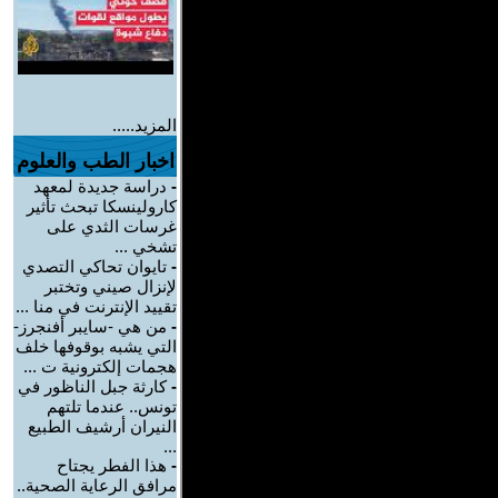
المزيد.....
اخبار الطب والعلوم
-
دراسة جديدة لمعهد
كارولينسكا تبحث تأثير
غرسات الثدي على
تشخي ...
-
تايوان تحاكي التصدي
لإنزال صيني وتختبر
تقييد الإنترنت في منا ...
-
من هي -سايبر أفنجرز-
التي يشبه بوقوفها خلف
هجمات إلكترونية ت ...
-
كارثة جبل الناظور في
تونس.. عندما تلتهم
النيران أرشيف الطبيع
...
-
هذا الفطر يجتاح
مرافق الرعاية الصحية..