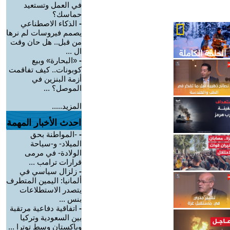
في العمل وتستعيد
حماسك؟
-
الذكاء الاصطناعي
يصمم فيروسات لم نرها
من قبل.. هل حان وقت
ال ...
-
«البحارة» وبيع
كوبونات.. كيف تفاقمت
أزمة البنزين في
الموصل؟ ...
المزيد.....
احدث الأخبار المهمة
-
-المواطنة بحق
الميلاد- و-سياحة
الولادة- في مرمى
قرارات ترامب ...
-
زلزال سياسي في
ألمانيا: اليمين المتطرف
يتصدر الاستطلاعات
بنس ...
-
اتفاقية دفاعية مرتقبة
بين السعودية وتركيا
وباكستان وسط توترا ...