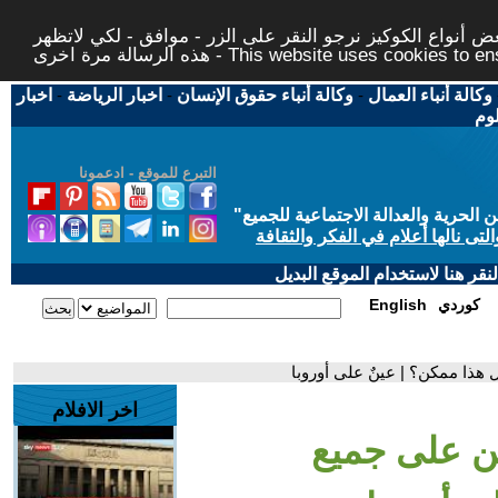
 أنواع الكوكيز نرجو النقر على الزر - موافق - لكي لاتظهر
This website uses cookies to ensure you ge
وكالة أنباء العمال
-
وكالة أنباء حقوق الإنسان
-
اخبار الرياضة
-
اخبار
لوم
التبرع للموقع - ادعمونا
حرية والعدالة الاجتماعية للجميع
"
تى نالها أعلام في الفكر والثقافة
قر هنا لاستخدام الموقع البديل
كوردي
English
 هذا ممكن؟ | عينٌ على أوروبا
اخر الافلام
ين على جميع