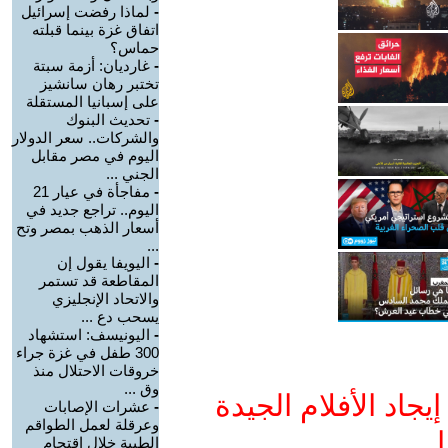
-
لماذا رفضت إسرائيل
اتفاق غزة بينما قبلته
حماس؟
-
غارديان: أزمة سبتة
تختبر رهان سانشيز
على إسبانيا المستقلة
-
تحديث البنوك
والشركات.. سعر الدولار
اليوم في مصر مقابل
الجني ...
-
مفاجأة في عيار 21
اليوم.. تراجع جديد في
أسعار الذهب بمصر وتح
...
-
اليويفا يقول إن
المقاطعة قد تستمر
والاتحاد الإنجليزي
يسحب دع ...
-
اليونيسف: استشهاد
300 طفل في غزة جراء
خروقات الاحتلال منذ
وق ...
جاد الأفلام الجيدة
-
عشرات الإصابات
وعرقلة لعمل الطواقم
ا
الطبية خلال اقتحام