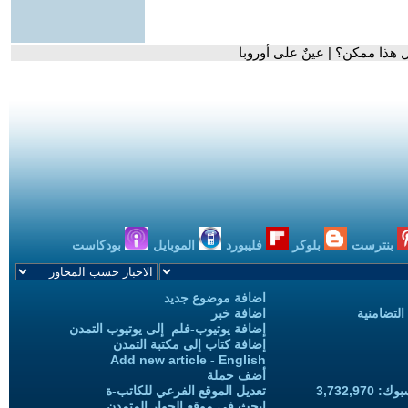
 هذا ممكن؟ | عينٌ على أوروبا
بنترست
بلوكر
فليبورد
الموبايل
بودكاست
اضافة موضوع جديد
التضامنية
اضافة خبر
إضافة يوتيوب-فلم إلى يوتيوب التمدن
إضافة كتاب إلى مكتبة التمدن
Add new article - English
أضف حملة
3,732,97
تعديل الموقع الفرعي للكاتب-ة
ابحث في موقع الحوار المتمدن