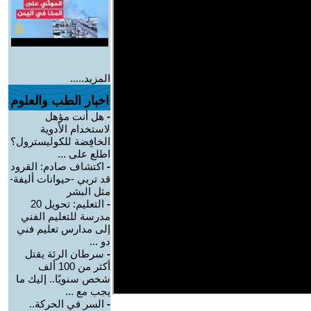
المزيد.....
اخبار الطب والعلوم
-
هل أنت مؤهل
لاستخدام الأدوية
الخافِضة للكوليسترول؟
اطلع على ...
-
اكتشاف صادم: القرود
قد تربي -حيوانات أليفة-
مثل البشر
-
التعليم: تحويل 20
مدرسة للتعليم الفني
إلى مدارس تعليم فني
دو ...
-
سرطان الرئة يقتل
أكثر من 100 ألف
شخص سنويًا.. إليك ما
يجب مع ...
-
السر في الحركة..