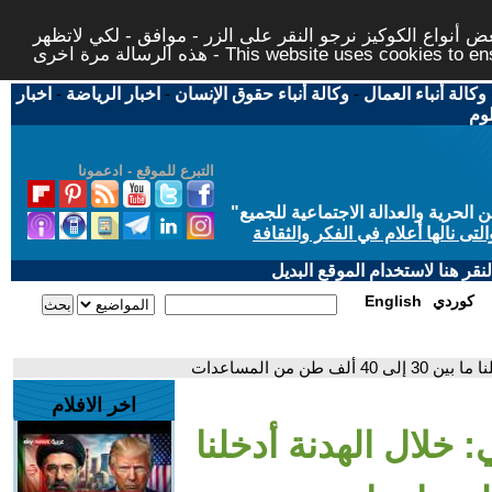
 أنواع الكوكيز نرجو النقر على الزر - موافق - لكي لاتظهر
This website uses cookies to ensure you ge
وكالة أنباء العمال
-
وكالة أنباء حقوق الإنسان
-
اخبار الرياضة
-
اخبار
لوم
التبرع للموقع - ادعمونا
حرية والعدالة الاجتماعية للجميع
"
تى نالها أعلام في الفكر والثقافة
قر هنا لاستخدام الموقع البديل
كوردي
English
طن من المساعدات
اخر الافلام
: خلال الهدنة أدخلنا