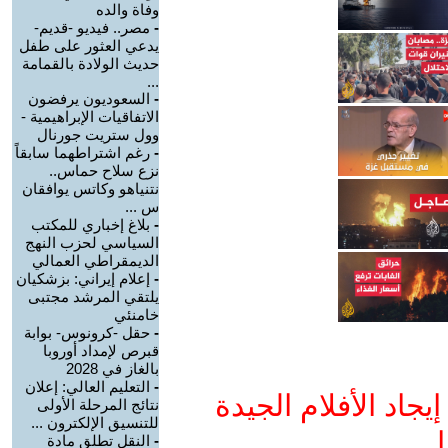
وفاة والده
-
مصر.. فيديو -قديم-
يدعي العثور على طفل
حديث الولادة بالقمامة
...
-
السعوديون يرفضون
الاتفاقيات الإبراهيمية -
وول ستريت جورنال
-
رغم اشتراطهما سابقاً
نزع سلاح حماس..
نتنياهو وكاتس يوافقان
س ...
-
بلاغ إخباري للمكتب
السياسي لحزب النهج
الديمقراطي العمالي
-
إعلام إيراني: بزشكيان
يلتقي المرشد مجتبى
خامنئي
-
حقل -كرونوس- بوابة
قبرص لإمداد أوروبا
بالغاز في 2028
-
التعليم العالي: إعلان
جاد الأفلام الجيدة
نتائج المرحلة الأولى
للتنسيق الإلكترون ...
ا
-
النقل تطلق مادة