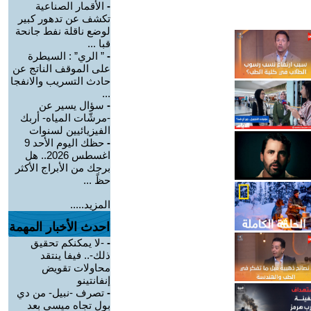
-
الأقمار الصناعية
تكشف عن تدهور كبير
لوضع ناقلة نفط جانحة
قبا ...
-
” الري” : السيطرة
على الموقف الناتج عن
حادث التسريب والانفجا
...
-
سؤال يسير عن
-مرشّات المياه- أربك
الفيزيائيين لسنوات
-
حظك اليوم الأحد 9
اغسطس 2026.. هل
برجك من الأبراج الأكثر
حظً ...
المزيد.....
احدث الأخبار المهمة
-
-لا يمكنكم تحقيق
ذلك-.. فيفا ينتقد
محاولات تقويض
إنفانتينو
-
تصرف -نبيل- من دي
بول تجاه ميسي بعد