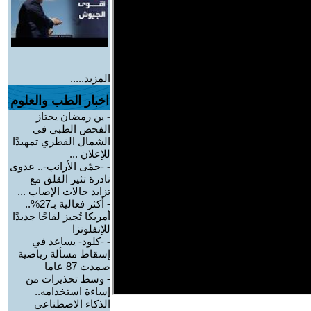
المزيد.....
اخبار الطب والعلوم
-
ين رمضان يجتاز
الفحص الطبي في
الشمال القطري تمهيدًا
للإعلان ...
-
-حمّى الأرانب-.. عدوى
نادرة تثير القلق مع
تزايد حالات الإصاب ...
-
أكثر فعالية بـ27%..
أمريكا تُجيز لقاحًا جديدًا
للإنفلونزا
-
-كلود- يساعد في
إسقاط مسألة رياضية
صمدت 87 عاما
-
وسط تحذيرات من
إساءة استخدامه..
الذكاء الاصطناعي