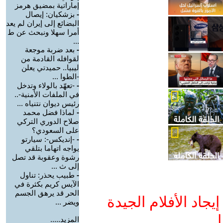
إماراتية بمضيق هرمز
-
بزشكيان: إيصال
البضائع إلى إيران لم يعد
أمرا سهلا ونبحث عن ط
...
-
بعد ضربة موجعة
لقوافله القادمة من
ليبيا.. حميدتي يعلن
-الطوا ...
-
-تعهّد بالولاء وتدخل
في الملفات الأمنية-..
رئيس ديوان نتنياه ...
-
لماذا فضل محمد
صلاح الدوري التركي
على السعودي؟
-
-إنديكس-: سيارتو
يواجه اتهاما بتلقي
رشوة وعقوبة قد تصل
إلى ث ...
-
طبيب يحذر: تناول
الآيس كريم بكثرة في
الحر قد يرهق الجسم
جاد الأفلام الجيدة
ويضر ...
ا
المزيد.....