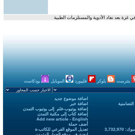
بنترست
بلوكر
فليبورد
الموبايل
بودكاست
اضافة موضوع جديد
التضامنية
اضافة خبر
إضافة يوتيوب-فلم إلى يوتيوب التمدن
إضافة كتاب إلى مكتبة التمدن
Add new article - English
أضف حملة
3,732,97
تعديل الموقع الفرعي للكاتب-ة
ابحث في موقع الحوار المتمدن