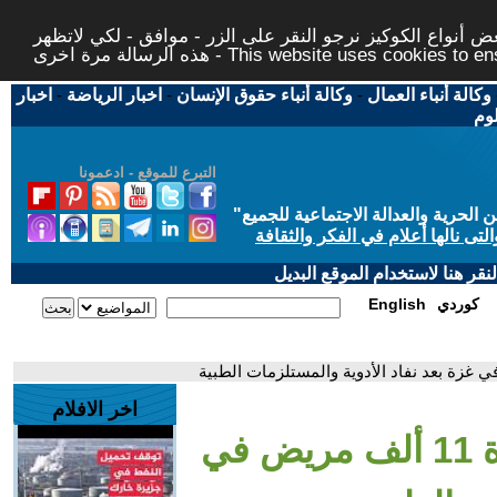
 أنواع الكوكيز نرجو النقر على الزر - موافق - لكي لاتظهر
This website uses cookies to ensure you ge
وكالة أنباء العمال
-
وكالة أنباء حقوق الإنسان
-
اخبار الرياضة
-
اخبار
لوم
التبرع للموقع - ادعمونا
حرية والعدالة الاجتماعية للجميع
"
تى نالها أعلام في الفكر والثقافة
قر هنا لاستخدام الموقع البديل
كوردي
English
اخر الافلام
- حصار صحي يهدد حياة 11 ألف مريض في