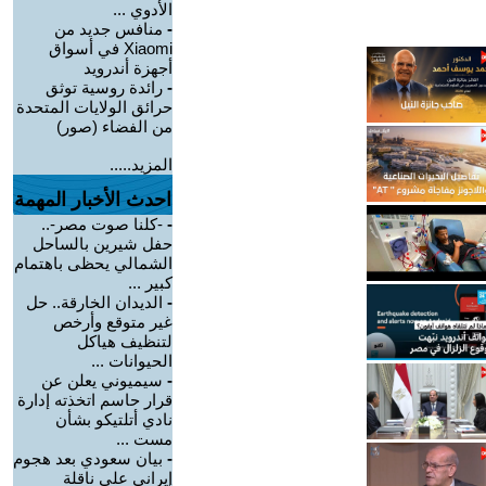
الأدوي ...
-
منافس جديد من
Xiaomi في أسواق
أجهزة أندرويد
-
رائدة روسية توثق
حرائق الولايات المتحدة
من الفضاء (صور)
المزيد.....
احدث الأخبار المهمة
-
-كلنا صوت مصر-..
حفل شيرين بالساحل
الشمالي يحظى باهتمام
كبير ...
-
الديدان الخارقة.. حل
غير متوقع وأرخص
لتنظيف هياكل
الحيوانات ...
-
سيميوني يعلن عن
قرار حاسم اتخذته إدارة
نادي أتلتيكو بشأن
مست ...
-
بيان سعودي بعد هجوم
إيراني على ناقلة