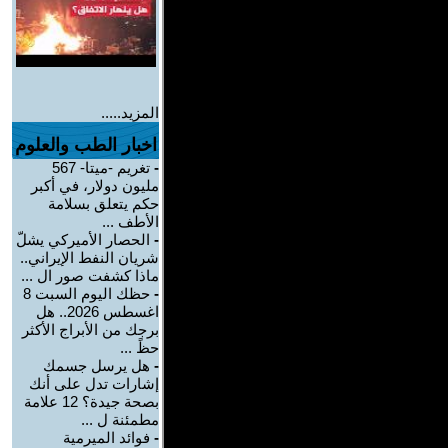
المزيد.....
اخبار الطب والعلوم
-
تغريم -ميتا- 567
مليون دولار، في أكبر
حكم يتعلق بسلامة
الأطف ...
-
الحصار الأميركي يشلّ
شريان النفط الإيراني..
ماذا كشفت صور ال ...
-
حظك اليوم السبت 8
اغسطس 2026.. هل
برجك من الأبراج الأكثر
حظً ...
-
هل يرسل جسمك
إشارات تدل على أنك
بصحة جيدة؟ 12 علامة
مطمئنة ل ...
-
فوائد الميرمية