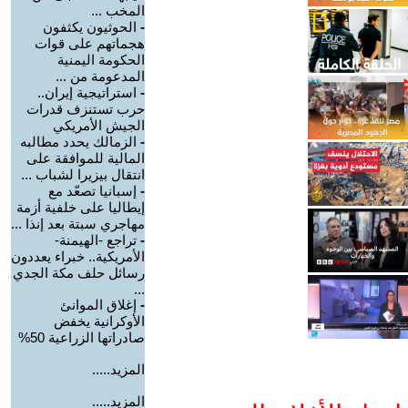
المخب ...
-
الحوثيون يكثفون
هجماتهم على قوات
الحكومة اليمنية
المدعومة من ...
-
استراتيجية إيران..
حرب تستنزف قدرات
الجيش الأمريكي
-
الزمالك يحدد مطالبه
المالية للموافقة على
انتقال بيزيرا لشباب ...
-
إسبانيا تصعّد مع
إيطاليا على خلفية أزمة
مهاجري سبتة بعد إنذا ...
-
تراجع -الهيمنة-
الأمريكية.. خبراء يعددون
رسائل حلف مكة الجدي
...
-
إغلاق الموانئ
الأوكرانية يخفض
صادراتها الزراعية 50%
المزيد.....
المزيد.....