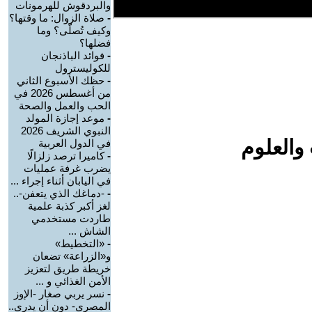
والبردقوش للهرمونات
-
صلاة الزوال: ما وقتها؟
وكيف تُصلّى؟ وما
فضلها؟
-
فوائد الباذنجان
للكوليسترول
-
حظك الأسبوع الثاني
من أغسطس 2026 في
الحب والعمل والصحة
-
موعد إجازة المولد
النبوي الشريف 2026
والعلوم
في الدول العربية
-
كاميرا ترصد زلزالًا
يضرب غرفة عمليات
في اليابان أثناء إجراء ...
-
-دماغك الذي يتعفن-..
لغز أكبر كذبة علمية
طاردت مستخدمي
الشاش ...
-
«التخطيط»
و«الزراعة» تضعان
خريطة طريق لتعزيز
الأمن الغذائي و ...
-
نسر يربي صغار -الإوز
المصري- دون أن يدري..