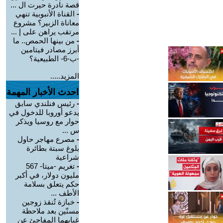
قصة نادرة حيرت ال ...
-
القناة الأنبوبية تنهي
معاناة الزبير؟ مشروع
مرتقب يراهن على إ ...
-
من بينها الحمص.. ما
أبرز مصادر فيتامين
-ب-6- الطبيعية؟
المزيد.....
احدث الأخبار المهمة
-
رئيس فنلندي سابق
يدعو أوروبا للدخول في
حوار مع روسيا ويذكر
س ...
-
مصرع مهاجر حاول
بلوغ سبتة بطائرة
شراعية
-
تغريم -ميتا- 567
مليون دولار، في أكبر
حكم يتعلق بسلامة
الأطف ...
-
خبازة تُنقذ زوجين
مسنّين بعد ملاحظة
غيابهما المفاجئ عن