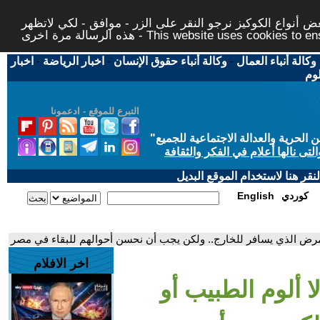
 أنواع الكوكيز نرجو النقر على الزر - موافق - لكي لاتظهر
This website uses cookies to ensure you ge
وكالة أنباء العمال
-
وكالة أنباء حقوق الإنسان
-
اخبار الرياضة
-
اخبار
لوم
التبرع للموقع - ادعمونا
حرية والعدالة الاجتماعية للجميع
"
تى نالها أعلام في الفكر والثقافة
قر هنا لاستخدام الموقع البديل
كوردي
English
ممرض الذي يسافر للخارج.. ولكن يجب أن نحسن أحوالهم للبقاء في مصر
اخر الافلام
 ألوم الطبيب أو