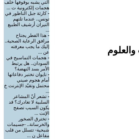
التي يشبه بوقوفها خلف
هجمات إلكترونية ت ...
-
كارثة جبل الناظور في
تونس.. عندما تلتهم
النيران أرشيف الطبيع
...
-
هذا الفطر يجتاح
مرافق الرعاية الصحية..
إليك ما يجب معرفته
والعلوم
عن ...
-
هجمات التماسيح في
السودان.. هل يرتبط
الأمر بسد النهضة؟
-
تايوان تختبر دفاعاتها
أمام هجوم صيني
محتمل وتقيّد الإنترنت خ
...
-
تشعر أنّ المشاعر
السلبية لا تغادرك؟ قد
يكون السبب تصفح
الإنت ...
-
تخترق الصخور
والخرسانة.. -جسيمات
شبحية- تتسلل من قلب
مفاعل ن ...