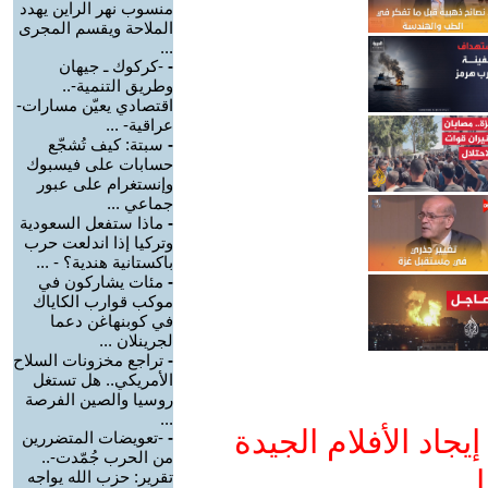
منسوب نهر الراين يهدد
الملاحة ويقسم المجرى
...
-
-كركوك ـ جيهان
وطريق التنمية-..
اقتصادي يعيّن مسارات-
عراقية- ...
-
سبتة: كيف تُشجّع
حسابات على فيسبوك
وإنستغرام على عبور
جماعي ...
-
ماذا ستفعل السعودية
وتركيا إذا اندلعت حرب
باكستانية هندية؟ - ...
-
مئات يشاركون في
موكب قوارب الكاياك
في كوبنهاغن دعما
لجرينلان ...
-
تراجع مخزونات السلاح
الأمريكي.. هل تستغل
روسيا والصين الفرصة
...
جاد الأفلام الجيدة
-
-تعويضات المتضررين
من الحرب جُمّدت-..
ا
تقرير: حزب الله يواجه