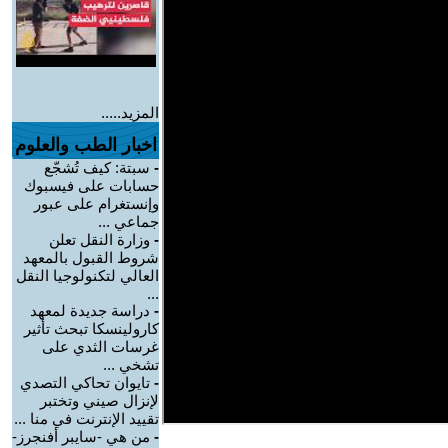
المزيد.....
اخبار الطب والعلوم
-
سبتة: كيف تُشجّع
حسابات على فيسبوك
وإنستغرام على عبور
جماعي ...
-
وزارة النقل تعلن
شروط القبول بالمعهد
العالي لتكنولوجيا النقل
...
-
دراسة جديدة لمعهد
كارولينسكا تبحث تأثير
غرسات الثدي على
تشخي ...
-
تايوان تحاكي التصدي
لإنزال صيني وتختبر
تقييد الإنترنت في منا ...
-
من هي -سايبر أفنجرز-