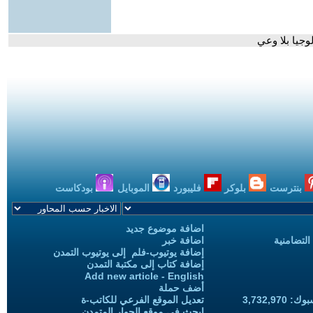
وجيا بلا وعي
بنترست
بلوكر
فليبورد
الموبايل
بودكاست
اضافة موضوع جديد
التضامنية
اضافة خبر
إضافة يوتيوب-فلم إلى يوتيوب التمدن
إضافة كتاب إلى مكتبة التمدن
Add new article - English
أضف حملة
3,732,97
تعديل الموقع الفرعي للكاتب-ة
ابحث في موقع الحوار المتمدن