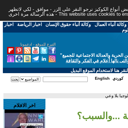
 أنواع الكوكيز نرجو النقر على الزر - موافق - لكي لاتظهر
This website uses cookies to ensure you ge
وكالة أنباء العمال
-
وكالة أنباء حقوق الإنسان
-
اخبار الرياضة
-
اخبار
لوم
التبرع للموقع - ادعمونا
حرية والعدالة الاجتماعية للجميع
"
تى نالها أعلام في الفكر والثقافة
قر هنا لاستخدام الموقع البديل
كوردي
English
وجيا بلا وعي
اخر الافلام
ة ...والسبب؟