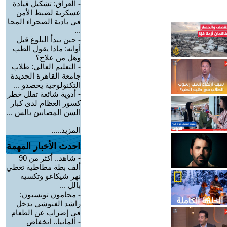
-
العراق: تشكيل قيادة
عسكرية لضبط الأمن
في بادية الصحراء المحا
...
-
حين يبدأ البلوغ قبل
أوانه: ماذا يقول الطب
وهل من علاج؟
-
التعليم العالي: طلاب
جامعة القاهرة الجديدة
التكنولوجية يحصدو ...
-
أدوية شائعة تقلل خطر
كسور العظام لدى كبار
السن المصابين بالس ...
المزيد.....
احدث الأخبار المهمة
-
شاهد.. أكثر من 90
ألف بطة مطاطية تغطي
نهر شيكاغو وتكسيه
بالل ...
-
محامون تونسيون:
راشد الغنوشي يدخل
في إضراب عن الطعام
-
ألمانيا.. انخفاض