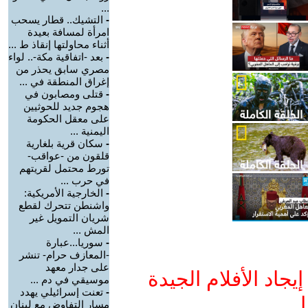
...
-
التشيك.. قطار يسحب
امرأة لمسافة بعيدة
أثناء محاولتها إنقاذ ط ...
-
بعد -اتفاقية مكة-.. لواء
مصري سابق يحذر من
إغراق المنطقة في ...
-
قتلى ومصابون في
هجوم جديد للحوثيين
على معقل الحكومة
اليمنية ...
-
سكان قرية بلغارية
قلقون من -عواقب-
تورط محتمل لقريتهم
في حرب ...
-
الخارجية الأمريكية:
واشنطن تتحرك لقطع
شريان التمويل غير
المش ...
-
سوريا...عبارة
-المعازف حرام- تنشر
على جدار معهد
جاد الأفلام الجيدة
موسيقي في دم ...
-
تعنت إسرائيلي يهدد
ا
مسار التفاوض مع لبنان