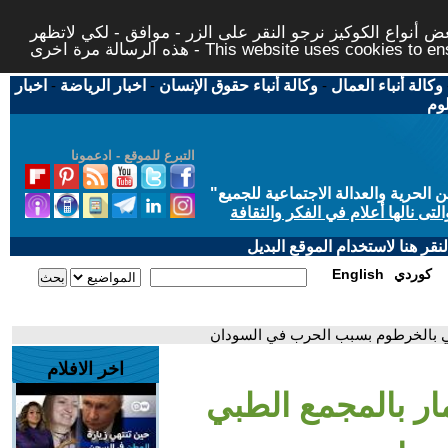
 أنواع الكوكيز نرجو النقر على الزر - موافق - لكي لاتظهر
This website uses cookies to ensure you ge
وكالة أنباء العمال
-
وكالة أنباء حقوق الإنسان
-
اخبار الرياضة
-
اخبار
لوم
التبرع للموقع - ادعمونا
حرية والعدالة الاجتماعية للجميع
"
تى نالها أعلام في الفكر والثقافة
قر هنا لاستخدام الموقع البديل
كوردي
English
لطبي بالخرطوم بسبب الحرب في السودان
اخر الافلام
مار بالمجمع الطبي