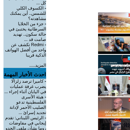
كل ...
-
الكسوف الكلي
للشمس.. أين يمكنك
مشاهدته؟
-
جزء من الخلايا
السرطانية يختبئ في
حالة سكون.. تهديد
صامت قد ...
-
Redmi تكشف عن
واحد من أفضل الهواتف
الذكية قريبا
المزيد.....
احدث الأخبار المهمة
-
كاميرا ترصد زلزالًا
يضرب غرفة عمليات
في اليابان أثناء إجراء ...
-
هيئة الأسرى
الفلسطينية تدعو
الصليب الأحمر لإدانة
تجديد إسرائ ...
-
الرئيس اللبناني: تقدم
إيجابي في مفاوضات
روما بشأن ملفي الحدو