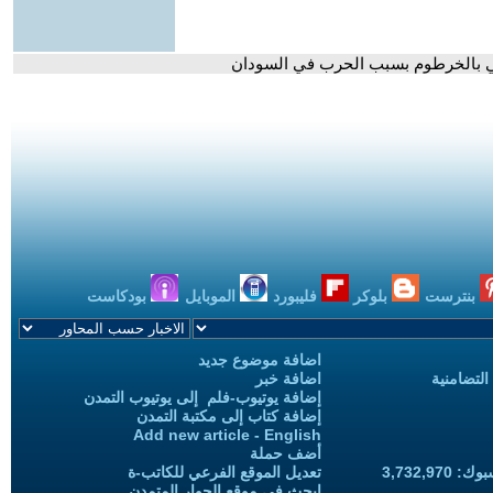
لطبي بالخرطوم بسبب الحرب في السودان
بنترست
بلوكر
فليبورد
الموبايل
بودكاست
اضافة موضوع جديد
التضامنية
اضافة خبر
إضافة يوتيوب-فلم إلى يوتيوب التمدن
إضافة كتاب إلى مكتبة التمدن
Add new article - English
أضف حملة
3,732,97
تعديل الموقع الفرعي للكاتب-ة
ابحث في موقع الحوار المتمدن