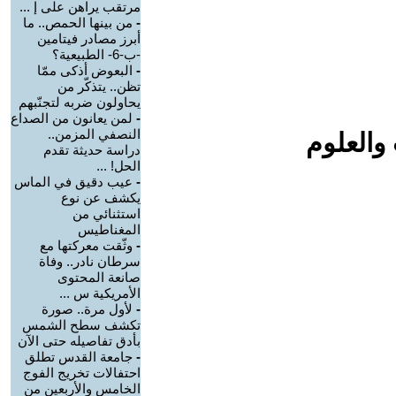
مرتقب يراهن على إ ...
-
من بينها الحمص.. ما
أبرز مصادر فيتامين
-ب-6- الطبيعية؟
-
البعوض أذكى ممّا
تظن.. يتذكّر من
يحاولون ضربه لتجنّبهم
-
لمن يعانون من الصداع
النصفي المزمن..
والعلوم
دراسة حديثة تقدم
الحل! ...
-
عيب دقيق في الماس
يكشف عن نوع
استثنائي من
المغناطيس
-
وثّقت معركتها مع
سرطان نادر.. وفاة
صانعة المحتوى
الأمريكية س ...
-
لأول مرة.. صورة
تكشف سطح الشمس
بأدق تفاصيله حتى الآن
-
جامعة القدس تطلق
احتفالات تخريج الفوج
الخامس والأربعين من