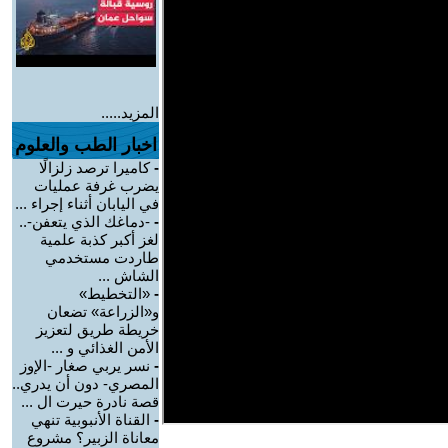
المزيد.....
اخبار الطب والعلوم
-
كاميرا ترصد زلزالًا
يضرب غرفة عمليات
في اليابان أثناء إجراء ...
-
-دماغك الذي يتعفن-..
لغز أكبر كذبة علمية
طاردت مستخدمي
الشاش ...
-
«التخطيط»
و«الزراعة» تضعان
خريطة طريق لتعزيز
الأمن الغذائي و ...
-
نسر يربي صغار -الإوز
المصري- دون أن يدري..
قصة نادرة حيرت ال ...
-
القناة الأنبوبية تنهي
معاناة الزبير؟ مشروع