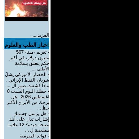
المزيد.....
اخبار الطب والعلوم
-
تغريم -ميتا- 567
مليون دولار، في أكبر
حكم يتعلق بسلامة
الأطف ...
-
الحصار الأميركي يشلّ
شريان النفط الإيراني..
ماذا كشفت صور ال ...
-
حظك اليوم السبت 8
اغسطس 2026.. هل
برجك من الأبراج الأكثر
حظً ...
-
هل يرسل جسمك
إشارات تدل على أنك
بصحة جيدة؟ 12 علامة
مطمئنة ل ...
-
فوائد الميرمية