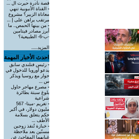
قصة نادرة حيرت ال ...
-
القناة الأنبوبية تنهي
معاناة الزبير؟ مشروع
مرتقب يراهن على إ ...
-
من بينها الحمص.. ما
أبرز مصادر فيتامين
-ب-6- الطبيعية؟
المزيد.....
احدث الأخبار المهمة
-
رئيس فنلندي سابق
يدعو أوروبا للدخول في
حوار مع روسيا ويذكر
س ...
-
مصرع مهاجر حاول
بلوغ سبتة بطائرة
شراعية
-
تغريم -ميتا- 567
مليون دولار، في أكبر
حكم يتعلق بسلامة
الأطف ...
-
خبازة تُنقذ زوجين
مسنّين بعد ملاحظة
غيابهما المفاجئ عن