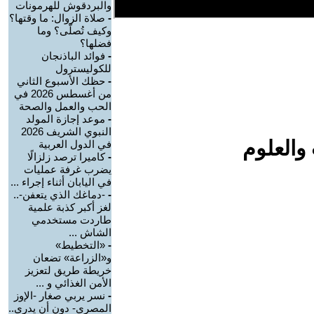
والبردقوش للهرمونات
-
صلاة الزوال: ما وقتها؟
وكيف تُصلّى؟ وما
فضلها؟
-
فوائد الباذنجان
للكوليسترول
-
حظك الأسبوع الثاني
من أغسطس 2026 في
الحب والعمل والصحة
-
موعد إجازة المولد
النبوي الشريف 2026
والعلوم
في الدول العربية
-
كاميرا ترصد زلزالًا
يضرب غرفة عمليات
في اليابان أثناء إجراء ...
-
-دماغك الذي يتعفن-..
لغز أكبر كذبة علمية
طاردت مستخدمي
الشاش ...
-
«التخطيط»
و«الزراعة» تضعان
خريطة طريق لتعزيز
الأمن الغذائي و ...
-
نسر يربي صغار -الإوز
المصري- دون أن يدري..