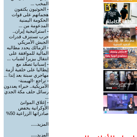
المخب ...
-
الحوثيون يكثفون
هجماتهم على قوات
الحكومة اليمنية
المدعومة من ...
-
استراتيجية إيران..
حرب تستنزف قدرات
الجيش الأمريكي
-
الزمالك يحدد مطالبه
المالية للموافقة على
انتقال بيزيرا لشباب ...
-
إسبانيا تصعّد مع
إيطاليا على خلفية أزمة
مهاجري سبتة بعد إنذا ...
-
تراجع -الهيمنة-
الأمريكية.. خبراء يعددون
رسائل حلف مكة الجدي
...
-
إغلاق الموانئ
الأوكرانية يخفض
صادراتها الزراعية 50%
المزيد.....
المزيد.....