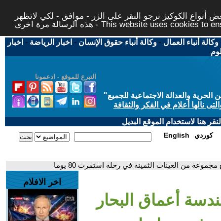
 أنواع الكوكيز نرجو النقر على الزر - موافق - لكي لاتظهر
This website uses cookies to ensure you ge
وكالة أنباء العمال
-
وكالة أنباء حقوق الإنسان
-
اخبار الرياضة
-
اخبار
لوم
التبرع للموقع - ادعمونا
حرية والعدالة الاجتماعية للجميع
"
تى نالها أعلام في الفكر والثقافة
قر هنا لاستخدام الموقع البديل
كوردي
English
موعة من العينات الثمينة في رحلة استمرت 80 يوما
اخر الافلام
ندسة أعماق البحار