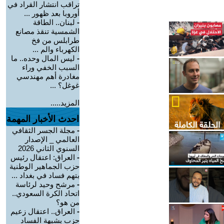
تراقب انتشار القراد في
أوروبا بعد ظهور ...
-
لبنان.. الطاقة
الشمسية تنقذ مصانع
طرابلس من فخ
الكهرباء والم ...
-
ليس المال وحده.. ما
السبب الخفي وراء
مغادرة أهم مهندسي
غوغل؟ ...
المزيد.....
احدث الأخبار المهمة
-
مجلة الجسر الثقافي
العالمي _ الإصدار
السنوي الثاني 2026
-
العراق: اعتقال رئيس
حزب الجماهير الوطنية
بتهم فساد في بغداد ...
-
مرشح وحيد لرئاسة
اتحاد الكرة السعودي..
من هو؟
-
العراق.. اعتقال زعيم
حزب بشبهة الفساد