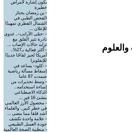
يكون إشارة لأمراض
خطيرة
-
ين رمضان يجتاز
الفحص الطبي في
الشمال القطري تمهيدًا
للإعلان ...
-
-حمّى الأرانب-.. عدوى
نادرة تثير القلق مع
تزايد حالات الإصاب ...
والعلوم
-
أكثر فعالية بـ27%..
أمريكا تُجيز لقاحًا جديدًا
للإنفلونزا
-
-كلود- يساعد في
إسقاط مسألة رياضية
صمدت 87 عاما
-
وسط تحذيرات من
إساءة استخدامه..
الذكاء الاصطناعي
ينشئ 16 فير ...
-
محصول الأرز العالمي
في خطر كبير.. والعلماء
أشد قلقا مما مضى ...
-
علامة واحدة تكشف
جودة العسل الطبيعي
-
منظمة الصحة العالمية