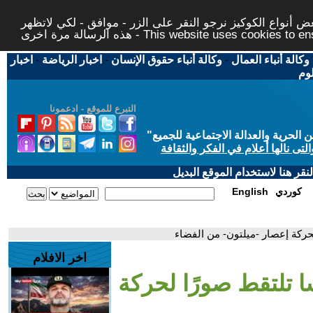
 أنواع الكوكيز نرجو النقر على الزر - موافق - لكي لاتظهر
This website uses cookies to ensure you ge
وكالة أنباء العمال
-
وكالة أنباء حقوق الإنسان
-
اخبار الرياضة
-
اخبار
لوم
التبرع للموقع - ادعمونا
حرية والعدالة الاجتماعية للجميع
"
تى نالها أعلام في الفكر والثقافة
قر هنا لاستخدام الموقع البديل
كوردي
English
 لحركة إعصار -ميلتون- من الفضاء
اخر الافلام
سا تلتقط صورًا لحركة