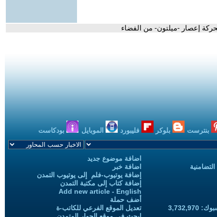
 لحركة إعصار -ميلتون- من الفضاء
بنترست
بلوكر
فليبورد
الموبايل
بودكاست
اضافة موضوع جديد
التضامنية
اضافة خبر
إضافة يوتيوب-فلم إلى يوتيوب التمدن
إضافة كتاب إلى مكتبة التمدن
Add new article - English
أضف حملة
3,732,97
تعديل الموقع الفرعي للكاتب-ة
ابحث في موقع الحوار المتمدن