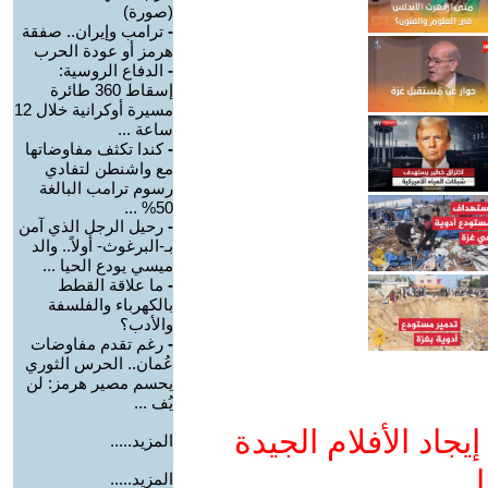
(صورة)
-
ترامب وإيران.. صفقة
هرمز أو عودة الحرب
-
الدفاع الروسية:
إسقاط 360 طائرة
مسيرة أوكرانية خلال 12
ساعة ...
-
كندا تكثف مفاوضاتها
مع واشنطن لتفادي
رسوم ترامب البالغة
50% ...
-
رحيل الرجل الذي آمن
بـ-البرغوث- أولاً.. والد
ميسي يودع الحيا ...
-
ما علاقة القطط
بالكهرباء والفلسفة
والأدب؟
-
رغم تقدم مفاوضات
عُمان.. الحرس الثوري
يحسم مصير هرمز: لن
يُف ...
جاد الأفلام الجيدة
المزيد.....
ا
المزيد.....