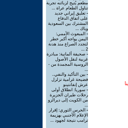
مطعم يُتيح لزبائنه تجربة
تناول الطعام عراة ...
-
تعليق إيراني جديد
على اتفاق الدفاع
المشترك بين السعودية
وباك ...
-
المبعوث الأممي:
اليمن يواجه أكبر خطر
لتجدد الصراع منذ هدنة
2 ...
-
صحيفة ألمانية: مبادرة
غربية لنقل الأصول
الروسية المجمدة من -
...
-
بين التأكيد والنفي..
فضيحة غرامية تزلزل
ا
عرش إنفانتينو
-
سوريا: انطلاق أولى
رحلات طيران الجزيرة
من الكويت إلى ديرالزو
...
-
الحرس الثوري: إقرار
الإعلام الأجنبي بهزيمة
ترامب نتيجة لجهود ...