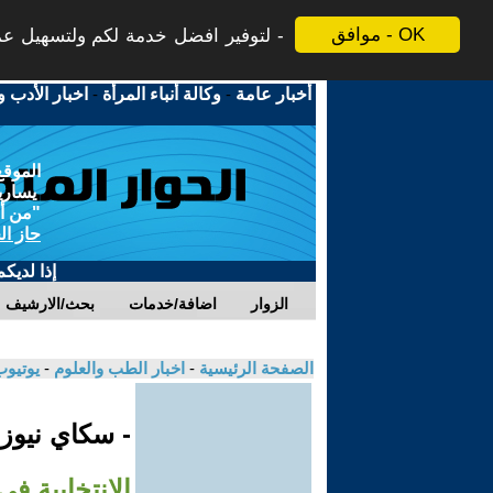
موافق - OK
لتوفير افضل خدمة لكم ولتسهيل عملي
أخبار عامة
-
وكالة أنباء المرأة
-
اخبار الأدب و
الموقع
يسارية
"من أج
حاز ال
إذا لديك
الزوار
اضافة/خدمات
بحث/الارشيف
الصفحة الرئيسية
-
اخبار الطب والعلوم
-
يوتيوب
- سكاي نيوز
الانتخابية ف