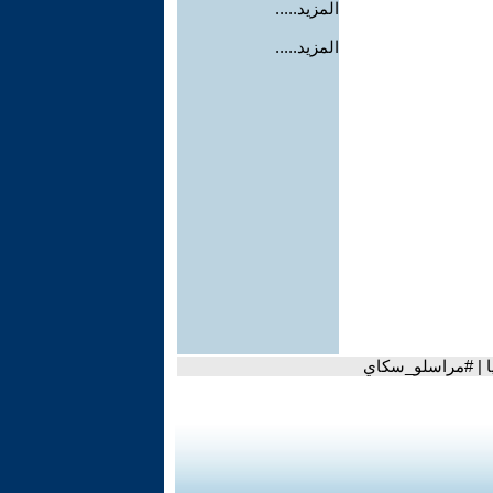
المزيد.....
المزيد.....
نيا | #مراسلو_سكاي