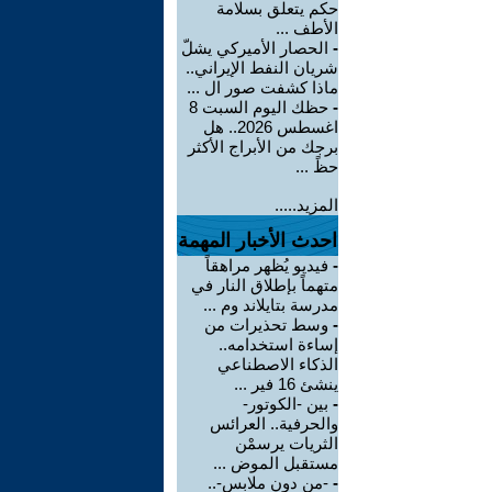
حكم يتعلق بسلامة
الأطف ...
-
الحصار الأميركي يشلّ
شريان النفط الإيراني..
ماذا كشفت صور ال ...
-
حظك اليوم السبت 8
اغسطس 2026.. هل
برجك من الأبراج الأكثر
حظً ...
المزيد.....
احدث الأخبار المهمة
-
فيديو يُظهر مراهقاً
متهماً بإطلاق النار في
مدرسة بتايلاند وم ...
-
وسط تحذيرات من
إساءة استخدامه..
الذكاء الاصطناعي
ينشئ 16 فير ...
-
بين -الكوتور-
والحرفية.. العرائس
الثريات يرسمْن
مستقبل الموض ...
-
-من دون ملابس-..