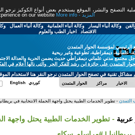
ة التصفح والنشر، الموقع يستخدم بعض أنواع الكوكيز نرجو النق
More info - المزيد
experience on our website
الفن
-
وكالة أنباء اليسار
-
وكالة أنباء العلمانية
-
وكالة أنباء العمال
-
وكا
الاقتصاد
-
اخبار الطب والعلوم
 الرئيسي لمؤسسة الحوار المتمدن
، علمانية، ديمقراطية، تطوعية وغير ربحية
ل مجتمع مدني علماني ديمقراطي حديث يضمن الحرية والعدالة الاجتم
حوار المتمدن على جائزة ابن رشد للفكر الحر والتى نالها أعلام في الفك
م مشاكل تقنية في تصفح الحوار المتمدن نرجو النقر هنا لاستخدام الموقع
كوردي
English
الاخبار
مراكز
الحوار المتمدن
 التمدن
- تطوير الخدمات الطبية يحتل واجهة الحملة الانتخابية في بريطا
 عربية
- تطوير الخدمات الطبية يحتل واجهة ال
ي بريطانيا | #مراسلو_سكاي