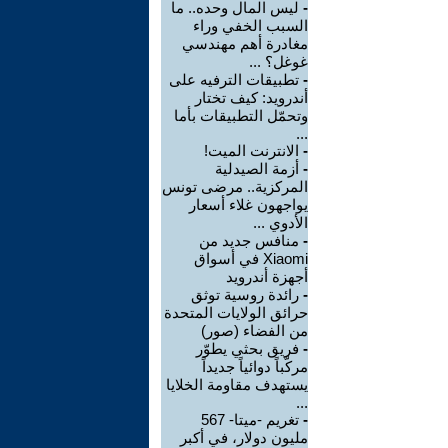
-
ليس المال وحده.. ما
السبب الخفي وراء
مغادرة أهم مهندسي
غوغل؟ ...
-
تطبيقات الترفيه على
أندرويد: كيف تختار
وتحمّل التطبيقات بأما
...
-
الانترنت الميت!
-
أزمة الصيدلية
المركزية.. مرضى تونس
يواجهون غلاء أسعار
الأدوي ...
-
منافس جديد من
Xiaomi في أسواق
أجهزة أندرويد
-
رائدة روسية توثق
حرائق الولايات المتحدة
من الفضاء (صور)
-
فريق بحثي يطوّر
مركّباً دوائياً جديداً
يستهدف مقاومة الخلايا
...
-
تغريم -ميتا- 567
مليون دولار، في أكبر