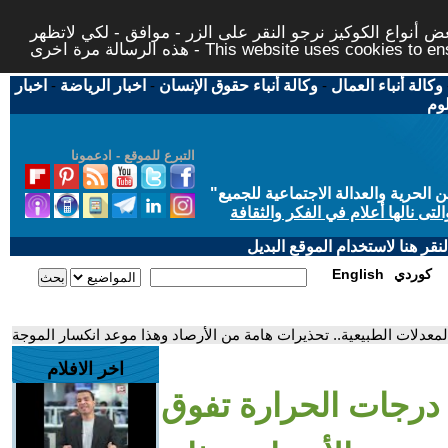
 أنواع الكوكيز نرجو النقر على الزر - موافق - لكي لاتظهر
This website uses cookies to ensure you ge
وكالة أنباء العمال
-
وكالة أنباء حقوق الإنسان
-
اخبار الرياضة
-
اخبار
لوم
التبرع للموقع - ادعمونا
حرية والعدالة الاجتماعية للجميع
"
تى نالها أعلام في الفكر والثقافة
قر هنا لاستخدام الموقع البديل
كوردي
English
معدلات الطبيعية.. تحذيرات هامة من الأرصاد وهذا موعد انكسار الموجة
اخر الافلام
درجات الحرارة تفوق