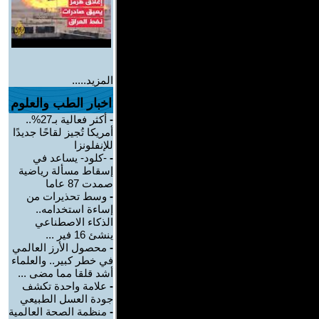
المزيد.....
اخبار الطب والعلوم
-
أكثر فعالية بـ27%..
أمريكا تُجيز لقاحًا جديدًا
للإنفلونزا
-
-كلود- يساعد في
إسقاط مسألة رياضية
صمدت 87 عاما
-
وسط تحذيرات من
إساءة استخدامه..
الذكاء الاصطناعي
ينشئ 16 فير ...
-
محصول الأرز العالمي
في خطر كبير.. والعلماء
أشد قلقا مما مضى ...
-
علامة واحدة تكشف
جودة العسل الطبيعي
-
منظمة الصحة العالمية