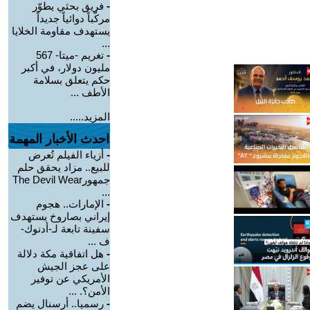
-
فريق بحثي يطوّر
مركّباً دوائياً جديداً
يستهدف مقاومة الخلايا
...
-
تغريم -ميتا- 567
مليون دولار، في أكبر
حكم يتعلق بسلامة
الأطف ...
المزيد.....
احدث الأخبار المهمة
-
أزياء الفيلم تُعرض
للبيع.. مزاد يحقق حلم
جمهورThe Devil Wear
...
-
الإمارات.. هجوم
إيراني بصاروخ يستهدف
سفينة تابعة لـ-أدنوك-
ف ...
-
هل اتفاقية مكة دلالة
على عجز الجيش
الأمريكي عن توفير
الأمن؟. ...
-
رسميا.. أرسنال يضم