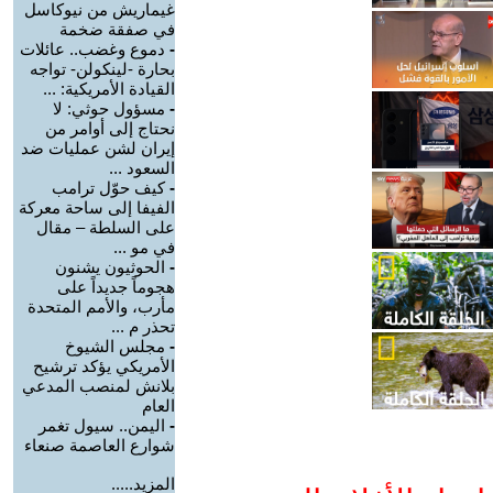
غيماريش من نيوكاسل
في صفقة ضخمة
-
دموع وغضب.. عائلات
بحارة -لينكولن- تواجه
القيادة الأمريكية: ...
-
مسؤول حوثي: لا
نحتاج إلى أوامر من
إيران لشن عمليات ضد
السعود ...
-
كيف حوّل ترامب
الفيفا إلى ساحة معركة
على السلطة – مقال
في مو ...
-
الحوثيون يشنون
هجوماً جديداً على
مأرب، والأمم المتحدة
تحذر م ...
-
مجلس الشيوخ
الأمريكي يؤكد ترشيح
بلانش لمنصب المدعي
العام
-
اليمن.. سيول تغمر
شوارع العاصمة صنعاء
المزيد.....