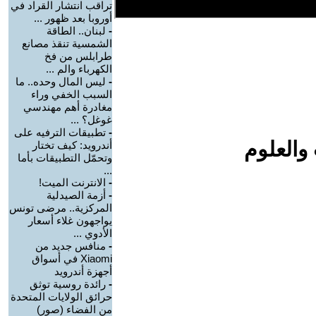
تراقب انتشار القراد في
أوروبا بعد ظهور ...
-
لبنان.. الطاقة
الشمسية تنقذ مصانع
طرابلس من فخ
الكهرباء والم ...
-
ليس المال وحده.. ما
السبب الخفي وراء
مغادرة أهم مهندسي
غوغل؟ ...
-
تطبيقات الترفيه على
والعلوم
أندرويد: كيف تختار
وتحمّل التطبيقات بأما
...
-
الانترنت الميت!
-
أزمة الصيدلية
المركزية.. مرضى تونس
يواجهون غلاء أسعار
الأدوي ...
-
منافس جديد من
Xiaomi في أسواق
أجهزة أندرويد
-
رائدة روسية توثق
حرائق الولايات المتحدة
من الفضاء (صور)