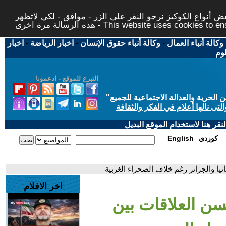
 أنواع الكوكيز نرجو النقر على الزر - موافق - لكي لاتظهر
This website uses cookies to ensure you ge
وكالة أنباء العمال
-
وكالة أنباء حقوق الإنسان
-
اخبار الرياضة
-
اخبار
لوم
التبرع للموقع - ادعمونا
حرية والعدالة الاجتماعية للجميع
"
تى نالها أعلام في الفكر والثقافة
قر هنا لاستخدام الموقع البديل
كوردي
English
ا والجزائر رغم خلاف الصحراء الغربية
اخر الافلام
ن العلاقات بين