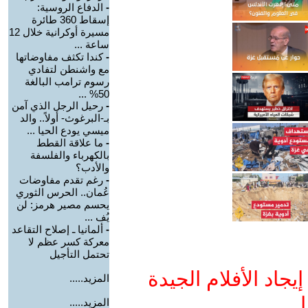
-
الدفاع الروسية:
إسقاط 360 طائرة
مسيرة أوكرانية خلال 12
ساعة ...
-
كندا تكثف مفاوضاتها
مع واشنطن لتفادي
رسوم ترامب البالغة
50% ...
-
رحيل الرجل الذي آمن
بـ-البرغوث- أولاً.. والد
ميسي يودع الحيا ...
-
ما علاقة القطط
بالكهرباء والفلسفة
والأدب؟
-
رغم تقدم مفاوضات
عُمان.. الحرس الثوري
يحسم مصير هرمز: لن
يُف ...
-
ألمانيا ـ إصلاح التقاعد
معركة كسر عظم لا
تحتمل التأجيل
جاد الأفلام الجيدة
المزيد.....
ا
المزيد.....