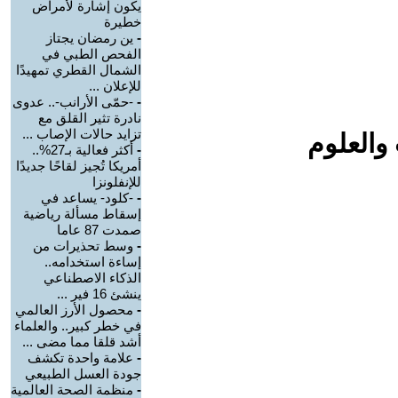
يكون إشارة لأمراض
خطيرة
-
ين رمضان يجتاز
الفحص الطبي في
الشمال القطري تمهيدًا
للإعلان ...
-
-حمّى الأرانب-.. عدوى
نادرة تثير القلق مع
تزايد حالات الإصاب ...
والعلوم
-
أكثر فعالية بـ27%..
أمريكا تُجيز لقاحًا جديدًا
للإنفلونزا
-
-كلود- يساعد في
إسقاط مسألة رياضية
صمدت 87 عاما
-
وسط تحذيرات من
إساءة استخدامه..
الذكاء الاصطناعي
ينشئ 16 فير ...
-
محصول الأرز العالمي
في خطر كبير.. والعلماء
أشد قلقا مما مضى ...
-
علامة واحدة تكشف
جودة العسل الطبيعي
-
منظمة الصحة العالمية