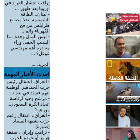
تراقب انتشار القراد في
أوروبا بعد ظهور ...
-
لبنان.. الطاقة
الشمسية تنقذ مصانع
طرابلس من فخ
الكهرباء والم ...
-
ليس المال وحده.. ما
السبب الخفي وراء
مغادرة أهم مهندسي
غوغل؟ ...
المزيد.....
احدث الأخبار المهمة
-
العراق: اعتقال رئيس
حزب الجماهير الوطنية
بتهم فساد في بغداد ...
-
مرشح وحيد لرئاسة
اتحاد الكرة السعودي..
من هو؟
-
العراق.. اعتقال زعيم
حزب بشبهة الفساد
(صورة)
-
ترامب وإيران.. صفقة
هرمز أو عودة الحرب