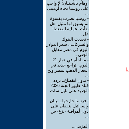
أوهام باشينيان: لا واجب
على روسيا تجاه أرميني
...
-
روسيا تضرب بقسوة
لم يسبق لها مثيل. هل
بدأت -عملية الضغط-
عل ...
-
تحديث البنوك
والشركات.. سعر الدولار
اليوم في مصر مقابل
الجني ...
-
مفاجأة في عيار 21
اليوم.. تراجع جديد في
ا
أسعار الذهب بمصر وتح
...
-
بدون انقطاع.. تردد
قناة طيور الجنة 2026
الجديد على نايل سات
...
-
فرنسا خارجها.. لبنان
وإسرائيل يتفقان على
دول لمراقبة -نزع- س
...
المزيد.....