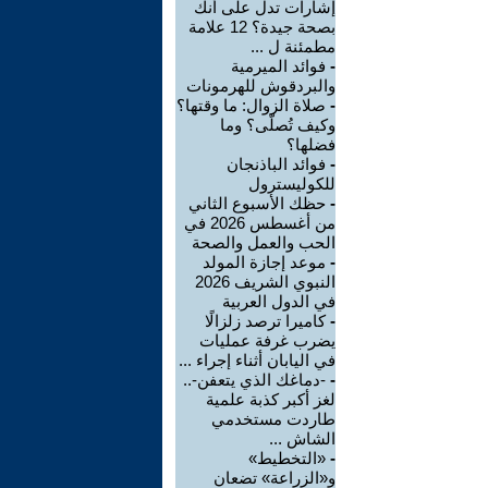
إشارات تدل على أنك
بصحة جيدة؟ 12 علامة
مطمئنة ل ...
-
فوائد الميرمية
والبردقوش للهرمونات
-
صلاة الزوال: ما وقتها؟
وكيف تُصلّى؟ وما
فضلها؟
-
فوائد الباذنجان
للكوليسترول
-
حظك الأسبوع الثاني
من أغسطس 2026 في
الحب والعمل والصحة
-
موعد إجازة المولد
النبوي الشريف 2026
في الدول العربية
-
كاميرا ترصد زلزالًا
يضرب غرفة عمليات
في اليابان أثناء إجراء ...
-
-دماغك الذي يتعفن-..
لغز أكبر كذبة علمية
طاردت مستخدمي
الشاش ...
-
«التخطيط»
و«الزراعة» تضعان