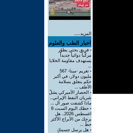
المزيد.....
اخبار الطب والعلوم
-
فريق بحثي يطوّر
مركّباً دوائياً جديداً
يستهدف مقاومة الخلايا
...
-
تغريم -ميتا- 567
مليون دولار، في أكبر
حكم يتعلق بسلامة
الأطف ...
-
الحصار الأميركي يشلّ
شريان النفط الإيراني..
ماذا كشفت صور ال ...
-
حظك اليوم السبت 8
اغسطس 2026.. هل
برجك من الأبراج الأكثر
حظً ...
-
هل يرسل جسمك