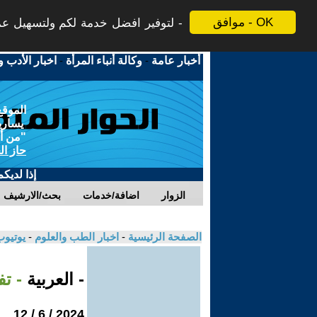
موافق - OK
لتوفير افضل خدمة لكم ولتسهيل عملي
أخبار عامة
-
وكالة أنباء المرأة
-
اخبار الأدب و
الموقع
يسارية
"من أج
حاز ال
إذا لديك
الزوار
اضافة/خدمات
بحث/الارشيف
الصفحة الرئيسية
-
اخبار الطب والعلوم
-
يوتيوب
- العربية
- تف
2024 / 6 / 12