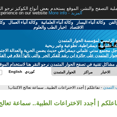
ة التصفح والنشر، الموقع يستخدم بعض أنواع الكوكيز نرجو النق
More info - المزيد
experience on our website
الفن
-
وكالة أنباء اليسار
-
وكالة أنباء العلمانية
-
وكالة أنباء العمال
-
وكا
الاقتصاد
-
اخبار الطب والعلوم
 الرئيسي لمؤسسة الحوار المتمدن
، علمانية، ديمقراطية، تطوعية وغير ربحية
ل مجتمع مدني علماني ديمقراطي حديث يضمن الحرية والعدالة الاجتم
حوار المتمدن على جائزة ابن رشد للفكر الحر والتى نالها أعلام في الفك
م مشاكل تقنية في تصفح الحوار المتمدن نرجو النقر هنا لاستخدام الموقع
كوردي
English
الاخبار
مراكز
الحوار المتمدن
 التمدن
- تفاعلكم | أجدد الاختراعات الطبية.. سماعة تعالج الاكتئاب!
اعلكم | أجدد الاختراعات الطبية.. سماعة تعالج 