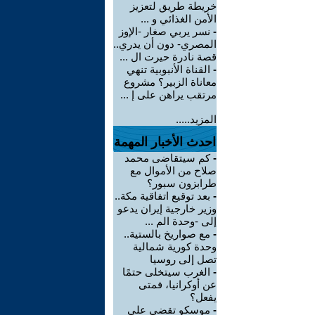
خريطة طريق لتعزيز
الأمن الغذائي و ...
-
نسر يربي صغار -الإوز
المصري- دون أن يدري..
قصة نادرة حيرت ال ...
-
القناة الأنبوبية تنهي
معاناة الزبير؟ مشروع
مرتقب يراهن على إ ...
المزيد.....
احدث الأخبار المهمة
-
كم سيتقاضى محمد
صلاح من الأموال مع
طرابزون سبور؟
-
بعد توقيع اتفاقية مكة..
وزير خارجية إيران يدعو
إلى -وحدة الم ...
-
مع صواريخ بالستية..
وحدة كورية شمالية
تصل إلى روسيا
-
الغرب سيتخلى حتمًا
عن أوكرانيا، فمتى
يفعل؟
-
موسكو تقضي على