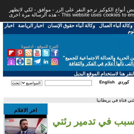
 أنواع الكوكيز نرجو النقر على الزر - موافق - لكي لاتظهر
This website uses cookies to ensure you ge
وكالة أنباء العمال
-
وكالة أنباء حقوق الإنسان
-
اخبار الرياضة
-
اخبار
لوم
التبرع للموقع - ادعمونا
حرية والعدالة الاجتماعية للجميع
"
تى نالها أعلام في الفكر والثقافة
قر هنا لاستخدام الموقع البديل
كوردي
English
تي فتاة في بريطانيا
اخر الافلام
يتسبب في تدمير رئتي