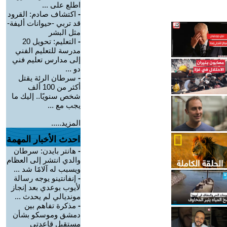
اطلع على ...
-
اكتشاف صادم: القرود
قد تربي -حيوانات أليفة-
مثل البشر
-
التعليم: تحويل 20
مدرسة للتعليم الفني
إلى مدارس تعليم فني
دو ...
-
سرطان الرئة يقتل
أكثر من 100 ألف
شخص سنويًا.. إليك ما
يجب مع ...
المزيد.....
احدث الأخبار المهمة
-
هانتر بايدن: سرطان
والدي انتشر إلى العظام
ويسبب له آلامًا شد ...
-
إنفانتينو يوجه رسالة
لأيوب بوعدي بعد إنجاز
مونديالي لم يحدث ...
-
مذكرة تفاهم بين
دمشق وموسكو بشأن
مستقبل قاعدتي