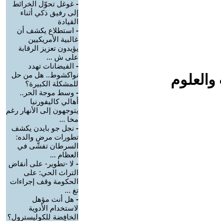
-
غوغل تحوّل الخرائط
إلى رفيق ذكي أثناء
القيادة
-
استطلاع يكشف أن
غالبية الأمريكيين
يؤيدون تعزيز الرقابة
على ش ...
-
الفيضانات تهدد
نواكشوط.. هل من حل
والعلوم
للمشكلة الكبيرة؟
-
وسط موجة الحر..
أهالي كاليفورنيا
يتوجهون إلى الأنهار رغم
مخا ...
-
نجل جو بايدن يكشف
تطورات مرض والده:
السرطان تفشّى في
العظام ...
-
لا -تطوير- على أنقاض
التراث الحي: على
الحكومة وقف إجراءات
تغ ...
-
هل أنت مؤهل
لاستخدام الأدوية
الخافِضة للكوليسترول؟