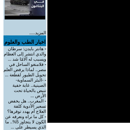
المزيد.....
اخبار الطب والعلوم
-
هانتر بايدن: سرطان
والدي انتشر إلى العظام
ويسبب له آلامًا شد ...
-
فلامنغو الساحل في
مصر.. لماذا يرفض العلم
تحويل الطيور لقطعة ...
-
-البئر السماوية-
الصينية.. غابة خفية
تنبض بالحياة تحت
الأرض ...
-
المغرب.. هل يخفض
تسعير الأدوية كلفة
العلاج أم يهدد توفرها؟
-
كل ما نراه ونعرفه عن
الكون لا يتجاوز 5%.. ما
الذي يسيطر على ...