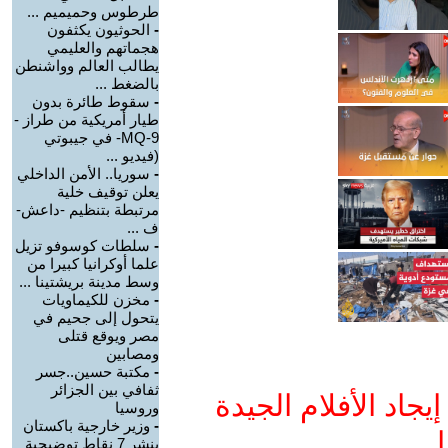
طرطوس وحميميم ...
-
الحوثيون يكثفون
هجماتهم والعليمي
يطالب العالم وواشنطن
بالضغط ...
-
سقوط طائرة بدون
طيار أمريكية من طراز -
MQ-9- في جيبوتي
(فيديو ...
-
سوريا.. الأمن الداخلي
يعلن توقيف خلية
مرتبطة بتنظيم -داعش-
ف ...
-
سلطات كوسوفو تزيل
علما أوكرانيا كبيرا من
وسط مدينة بريشتينا ...
-
مخزن للكيماويات
يتحول إلى جحيم في
مصر ويوقع قتلى
ومصابين
-
مكتبة حسين..جسر
ثفافي بين الجزائر
جاد الأفلام الجيدة
وروسيا
-
وزير خارجية باكستان
ا
ينشر 7 نقاط توضيحية