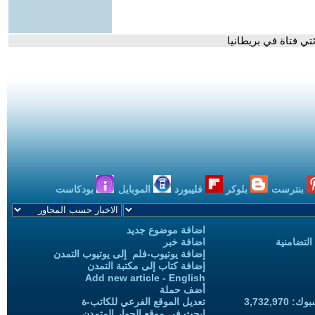
تي فتاة في بريطانيا
بنترست
بلوكر
فليبورد
الموبايل
بودكاست
اضافة موضوع جديد
التضامنية
اضافة خبر
إضافة يوتيوب-فلم إلى يوتيوب التمدن
إضافة كتاب إلى مكتبة التمدن
Add new article - English
أضف حملة
3,732,97
تعديل الموقع الفرعي للكاتب-ة
ابحث في موقع الحوار المتمدن