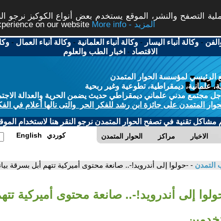
ة التصفح والنشر، الموقع يستخدم بعض أنواع الكوكيز نرجو النق
More info - المزيد
experience on our website
الفن
-
وكالة أنباء اليسار
-
وكالة أنباء العلمانية
-
وكالة أنباء العمال
-
وكا
الاقتصاد
-
اخبار الطب والعلوم
 الرئيسي لمؤسسة الحوار المتمدن
، علمانية، ديمقراطية، تطوعية وغير ربحية
ل مجتمع مدني علماني ديمقراطي حديث يضمن الحرية والعدالة الاجتم
حوار المتمدن على جائزة ابن رشد للفكر الحر والتى نالها أعلام في الفك
م مشاكل تقنية في تصفح الحوار المتمدن نرجو النقر هنا لاستخدام الموقع
كوردي
English
الاخبار
مراكز
الحوار المتمدن
 التمدن
- -حولوا إلى أندرويد!-.. صانعة محتوى أميركية تتهم أبل بسرقة ب
ولوا إلى أندرويد!-.. صانعة محتوى أميركية تت
تخدمين