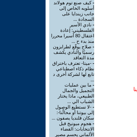
-
كيف صنع توم هولاند
أسلوبه الخاص إلى
جانب زيندايا على
السجادة ...
-
نادي الأسير
الفلسطيني: إعادة
اعتقال 80 أسيرا محررا
منذ بدء ح ...
-
صلاح يوقّع لطرابزون
رسميًا والنادي يكشف
مدة التعاقد
-
-ميتا- تعترف باختراق
نظام ذكاء اصطناعي
تابع لها لشركة أخرى د
...
-
ما بين عمليات
ا
التجميل والجمال
الطبيعي، ماذا يختار
الشباب الي ...
-
-لا نستطيع الوصول
إلى بيوتنا أو محالّنا-:
سكان قلنديا يصفون ...
-
هجوم ميونيخ قبل
الانتخابات: القضاء
الألماني يحسم مصير