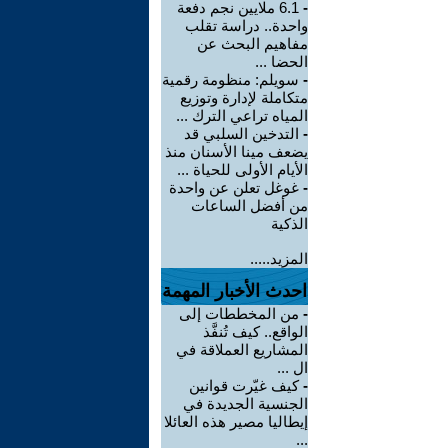
-
6.1 ملايين نجم دفعة
واحدة.. دراسة تقلب
مفاهيم البحث عن
الحضا ...
-
سويلم: منظومة رقمية
متكاملة لإدارة وتوزيع
المياه تراعي الترك ...
-
التدخين السلبي قد
يضعف مينا الأسنان منذ
الأيام الأولى للحياة ...
-
غوغل تعلن عن واحدة
من أفضل الساعات
الذكية
المزيد.....
احدث الأخبار المهمة
-
من المخططات إلى
الواقع.. كيف تُنفَّذ
المشاريع العملاقة في
ال ...
-
كيف غيّرت قوانين
الجنسية الجديدة في
إيطاليا مصير هذه العائلا
...