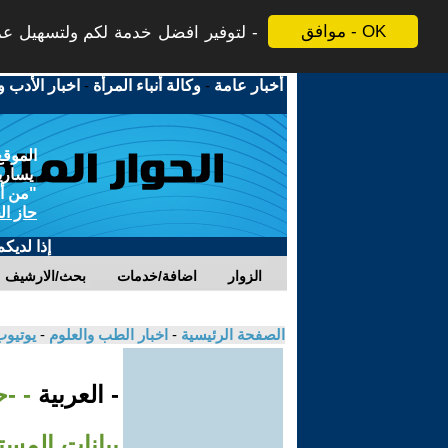
موافق - OK
لتوفير افضل خدمة لكم ولتسهيل عملي
أخبار عامة
-
وكالة أنباء المرأة
-
اخبار الأدب و
الموقع
يسارية
"من أج
حاز ال
إذا لديك
الزوار
اضافة/خدمات
بحث/الارشيف
الصفحة الرئيسية
-
اخبار الطب والعلوم
-
يوتيوب
- العربية
- -ح
بيانات المس