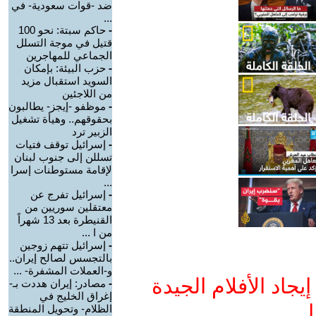
ضد -قوات سعودية- في
...
-
حاكم سبتة: نحو 100
قتيل في موجة التسلل
الجماعي للمهاجرين
-
حزب البيئة: بإمكان
السويد استقبال مزيد
من اللاجئين
-
موظفو -إيجز- يطالبون
بحقوقهم.. وهيأة تشغيل
الزبير ترد
-
إسرائيل توقف فتيات
تسللن إلى جنوب لبنان
لإقامة مستوطنات إسرا
...
-
إسرائيل تفرج عن
معتقلين سوريين من
القنيطرة بعد 13 شهراً
من ا ...
-
إسرائيل تتهم زوجين
بالتجسس لصالح إيران..
و-العملات المشفرة- ...
جاد الأفلام الجيدة
-
مصادر: إيران هددت بـ-
إغراق الخليج في
ا
الظلام- وتحويل المنطقة