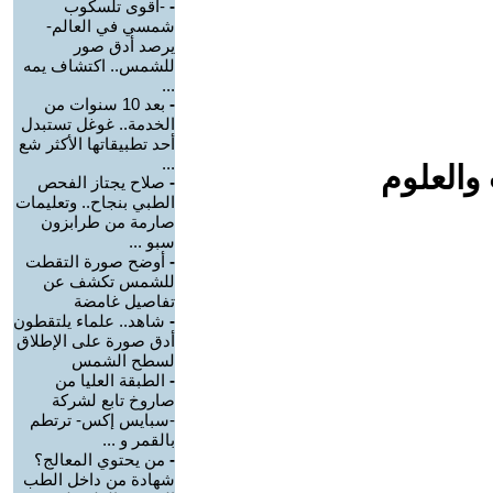
-
-أقوى تلسكوب
شمسي في العالم-
يرصد أدق صور
للشمس.. اكتشاف يمه
...
-
بعد 10 سنوات من
الخدمة.. غوغل تستبدل
أحد تطبيقاتها الأكثر شع
...
والعلوم
-
صلاح يجتاز الفحص
الطبي بنجاح.. وتعليمات
صارمة من طرابزون
سبو ...
-
أوضح صورة التقطت
للشمس تكشف عن
تفاصيل غامضة
-
شاهد.. علماء يلتقطون
أدق صورة على الإطلاق
لسطح الشمس
-
الطبقة العليا من
صاروخ تابع لشركة
-سبايس إكس- ترتطم
بالقمر و ...
-
من يحتوي المعالج؟
شهادة من داخل الطب