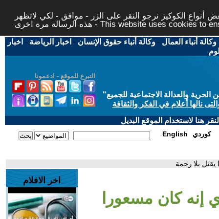
 أنواع الكوكيز نرجو النقر على الزر - موافق - لكي لاتظهر
This website uses cookies to ensure you ge
وكالة أنباء العمال
-
وكالة أنباء حقوق الإنسان
-
اخبار الرياضة
-
اخبار
لوم
التبرع للموقع - ادعمونا
حرية والعدالة الاجتماعية للجميع
"
تى نالها أعلام في الفكر والثقافة
قر هنا لاستخدام الموقع البديل
كوردي
English
يقتل بلا رحمة
اخر الافلام
ي إنه كان مسعورا