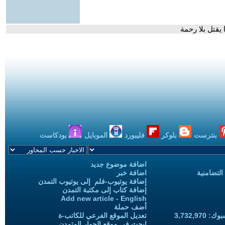
يقتل بلا رحمة
بنترست
بلوكر
فليبورد
الموبايل
بودكاست
اضافة موضوع جديد
التضامنية
اضافة خبر
إضافة يوتيوب-فلم إلى يوتيوب التمدن
إضافة كتاب إلى مكتبة التمدن
Add new article - English
أضف حملة
3,732,97
تعديل الموقع الفرعي للكاتب-ة
ابحث في موقع الحوار المتمدن