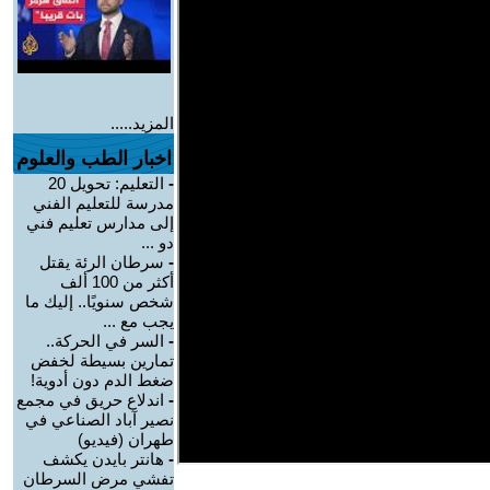
المزيد.....
اخبار الطب والعلوم
-
التعليم: تحويل 20
مدرسة للتعليم الفني
إلى مدارس تعليم فني
دو ...
-
سرطان الرئة يقتل
أكثر من 100 ألف
شخص سنويًا.. إليك ما
يجب مع ...
-
السر في الحركة..
تمارين بسيطة لخفض
ضغط الدم دون أدوية!
-
اندلاع حريق في مجمع
نصير آباد الصناعي في
طهران (فيديو)
-
هانتر بايدن يكشف
تفشي مرض السرطان