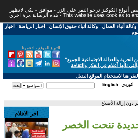
 أنواع الكوكيز نرجو النقر على الزر - موافق - لكي لاتظهر
This website uses cookies to ensure you ge
وكالة أنباء العمال
-
وكالة أنباء حقوق الإنسان
-
اخبار الرياضة
-
اخبار
لوم
التبرع للموقع - ادعمونا
حرية والعدالة الاجتماعية للجميع
"
تى نالها أعلام في الفكر والثقافة
قر هنا لاستخدام الموقع البديل
كوردي
English
 دون إزالة الأضلاع
اخر الافلام
 جديدة تنحت الخصر