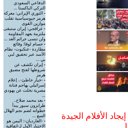
الدفاعي السعودي
التركي الباكستا ...
-
الثوري الإيراني: معركة
هرمز جيوسياسية تقلب
موازين القوى
-
عراقجي: إيران ستبقى
ملتزمة بعهد المقاومة
ولن تنسى جرائم العد ...
-
حسام لوقا: وقائع
مطاردة -عنكبوت- نظام
الأسد عبر تحقيق لبي
بي ...
-
إيران تكشف عن
شروطها لفتح مضيق
هرمز
-
-خيار خاطئ-.. إعلام
إسرائيلي يهاجم فنانة
مصرية تخلت عن يهودي
...
-
بعد محمد صلاح..
طرابزون سبور يبدأ
خطواته لضم نجم الهلال
جاد الأفلام الجيدة
السع ...
-
-الغارديان-: اليمن هو
ا
الاختبار الأول لـ-اتفاقية