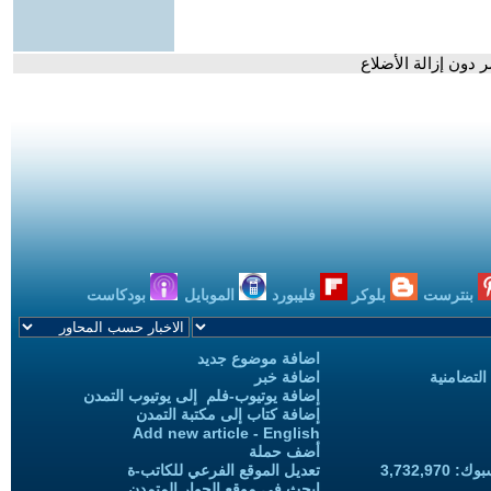
 دون إزالة الأضلاع
بنترست
بلوكر
فليبورد
الموبايل
بودكاست
اضافة موضوع جديد
التضامنية
اضافة خبر
إضافة يوتيوب-فلم إلى يوتيوب التمدن
إضافة كتاب إلى مكتبة التمدن
Add new article - English
أضف حملة
3,732,97
تعديل الموقع الفرعي للكاتب-ة
ابحث في موقع الحوار المتمدن