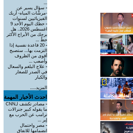
...
-
سؤال يسير عن
-مرشّات المياه- أربك
الفيزيائيين لسنوات
-
حظك اليوم الأحد 9
اغسطس 2026.. هل
برجك من الأبراج الأكثر
حظً ...
-
20 قاعدة نفسية إذا
التزمت بها... ستصبح
أقوى من الظروف
وأصعب ...
-
علاج البلغم والسعال
في الصدر للصغار
والكبار
المزيد.....
احدث الأخبار المهمة
-
مصادر تكشف لـCNN
ما يقوله كبير جنرالات
ترامب عن الحرب مع
إير ...
-
مصر واحتمال
انضمامها للاتفاق