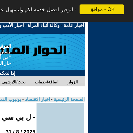
موافق - OK
لتوفير افضل خدمة لكم ولتسهيل عملي
أخبار عامة
-
وكالة أنباء المرأة
-
اخبار الأدب و
الموقع
يسارية
"من أج
حاز ال
إذا لديك
الزوار
اضافة/خدمات
بحث/الارشيف
الصفحة الرئيسية
-
اخبار الاقتصاد
-
يوتيوب الت
- ل بي سي
2025 / 8 / 31