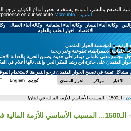
ة التصفح والنشر، الموقع يستخدم بعض أنواع الكوكيز نرجو النق
More info - المزيد
experience on our website
الفن
-
وكالة أنباء اليسار
-
وكالة أنباء العلمانية
-
وكالة أنباء العمال
-
وكا
الاقتصاد
-
اخبار الطب والعلوم
 الرئيسي لمؤسسة الحوار المتمدن
، علمانية، ديمقراطية، تطوعية وغير ربحية
ل مجتمع مدني علماني ديمقراطي حديث يضمن الحرية والعدالة الاجتم
حوار المتمدن على جائزة ابن رشد للفكر الحر والتى نالها أعلام في الفك
م مشاكل تقنية في تصفح الحوار المتمدن نرجو النقر هنا لاستخدام الموقع
كوردي
English
الاخبار
مراكز
الحوار المتمدن
مدن
- الـ1500... المسبب الأساسي للأزمة المالية في لبنان!
- الـ1500... المسبب الأساسي للأزمة المالية في لبنان!