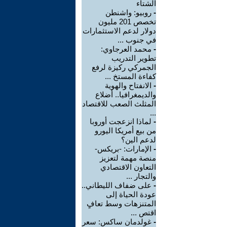
الشتاء
-
روبيو: واشنطن
تخصص 201 مليون
دولار لدعم الاستثمارات
في جنوب ...
-
محمد العرجاوي:
تطوير التدريب
الجمركي ركيزة لرفع
كفاءة المستخ ...
-
الانفتاح والهوية
والديمغرافيا.. أضلاع
المثلث الصعب للاقتصاد
...
-
لماذا انزعجت أوروبا
من بيع أمريكا اليورو
لدعم الين؟
-
الإمارات: -بريكس-
منصة مهمة لتعزيز
التعاون الاقتصادي
والتجار ...
-
على ضفاف الليطاني..
عودة الحياة إلى
المتنزهات وسط تعافٍ
اقتص ...
-
غولدمان ساكس: سعر