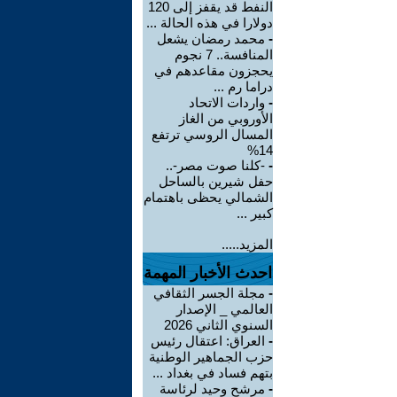
النفط قد يقفز إلى 120
دولارا في هذه الحالة ...
-
محمد رمضان يشعل
المنافسة.. 7 نجوم
يحجزون مقاعدهم في
دراما رم ...
-
واردات الاتحاد
الأوروبي من الغاز
المسال الروسي ترتفع
14%
-
-كلنا صوت مصر-..
حفل شيرين بالساحل
الشمالي يحظى باهتمام
كبير ...
المزيد.....
احدث الأخبار المهمة
-
مجلة الجسر الثقافي
العالمي _ الإصدار
السنوي الثاني 2026
-
العراق: اعتقال رئيس
حزب الجماهير الوطنية
بتهم فساد في بغداد ...
-
مرشح وحيد لرئاسة