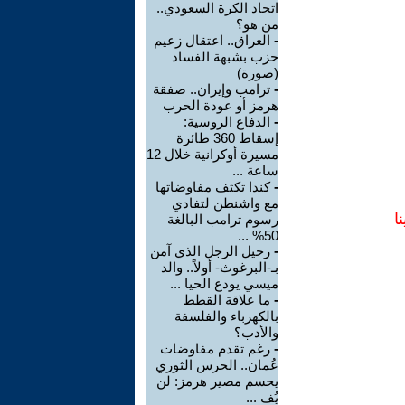
اتحاد الكرة السعودي..
من هو؟
-
العراق.. اعتقال زعيم
حزب بشبهة الفساد
(صورة)
-
ترامب وإيران.. صفقة
هرمز أو عودة الحرب
-
الدفاع الروسية:
إسقاط 360 طائرة
مسيرة أوكرانية خلال 12
ساعة ...
-
كندا تكثف مفاوضاتها
مع واشنطن لتفادي
ا
رسوم ترامب البالغة
50% ...
-
رحيل الرجل الذي آمن
بـ-البرغوث- أولاً.. والد
ميسي يودع الحيا ...
-
ما علاقة القطط
بالكهرباء والفلسفة
والأدب؟
-
رغم تقدم مفاوضات
عُمان.. الحرس الثوري
يحسم مصير هرمز: لن
يُف ...