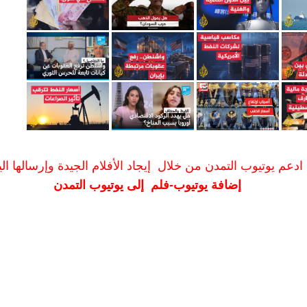
ادعم يوتيوب التمدن من خلال إيجاد الأفلام الجيدة وإرسالها الين
إضافة يوتيوب-فلم إلى يوتيوب التمدن