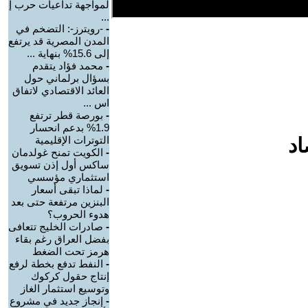
لمواجهة تداعيات حرب إ
...
-
-رويترز-: التضخم في
المدن المصرية قد يرتفع
إلى 15.6% بنهاية ...
-
محمد فؤاد يتقدم
بسؤال برلماني حول
العائد الاقتصادي لاتفاق
اس ...
-
بورصة قطر ترتفع
1.9% بدعم انحسار
اد
التوترات الإقليمية
-
الكويت تمنح غولدمان
ساكس أول إذن تسويق
استثماري مؤسسي
-
لماذا تبقى أسعار
البنزين مرتفعة حتى بعد
هدوء الحروب؟
-
صادرات الخليج تتعافى
بفضل العراق رغم بقاء
هرمز تحت الضغط
-
النفط تدفع بخطة لرفع
إنتاج حقول كركوك
وتوسيع استثمار الغاز
-
إنجاز جديد في مشروع