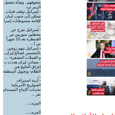
بحقوقهم.. وهيأة تشغيل
الزبير ترد
-
إسرائيل توقف فتيات
تسللن إلى جنوب لبنان
لإقامة مستوطنات إسرا
...
-
إسرائيل تفرج عن
معتقلين سوريين من
القنيطرة بعد 13 شهراً
من ا ...
-
إسرائيل تتهم زوجين
بالتجسس لصالح إيران..
و-العملات المشفرة- ...
-
مصادر: إيران هددت بـ-
إغراق الخليج في
الظلام- وتحويل المنطقة
...
-
أزمة استنزاف
الصواريخ الأمريكية:
تحديات الإنتاج المستدام
تفر ...
المزيد.....
المزيد.....