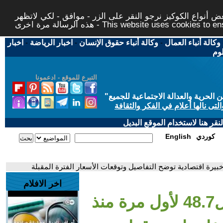
 أنواع الكوكيز نرجو النقر على الزر - موافق - لكي لاتظهر
This website uses cookies to ensure you ge
وكالة أنباء العمال
-
وكالة أنباء حقوق الإنسان
-
اخبار الرياضة
-
اخبار
لوم
التبرع للموقع - ادعمونا
حرية والعدالة الاجتماعية للجميع
"
تى نالها أعلام في الفكر والثقافة
قر هنا لاستخدام الموقع البديل
كوردي
English
اخر الافلام
- الدولار ينخفض ل48.7 لأول مرة منذ