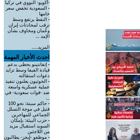
-أكويو- النووي في تركيا
-
السعودية تخفض سعر
خامها
-
النفط يرتفع وسط
ترقب لمحادثات إيران
وعُمان ومخاوف بشأن
الإمد ...
المزيد.....
احدث الأخبار المهمة
-
إنفانتينو يحظى بدعم
قيادة الفيفا وسط تزايد
دعوات استقالته
-
الحوثيون يعلنون تنفيذ
عملية عسكرية واسعة
ضد -قوات سعودية- في
...
-
حاكم سبتة: نحو 100
قتيل في موجة التسلل
الجماعي للمهاجرين
-
حزب البيئة: بإمكان
السويد استقبال مزيد
من اللاجئين
-
موظفو -إيجز- يطالبون