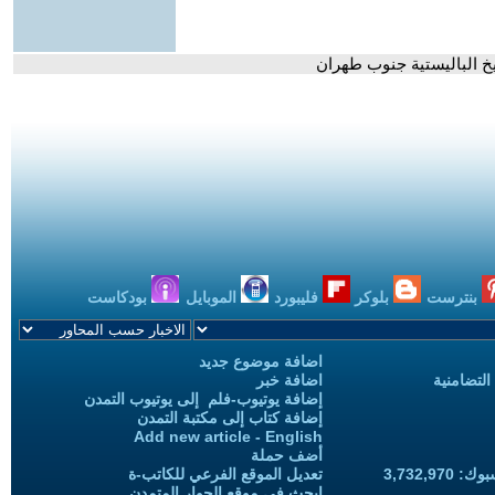
خ الباليستية جنوب طهران
بنترست
بلوكر
فليبورد
الموبايل
بودكاست
اضافة موضوع جديد
التضامنية
اضافة خبر
إضافة يوتيوب-فلم إلى يوتيوب التمدن
إضافة كتاب إلى مكتبة التمدن
Add new article - English
أضف حملة
3,732,97
تعديل الموقع الفرعي للكاتب-ة
ابحث في موقع الحوار المتمدن