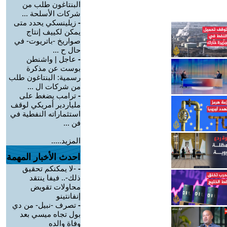
البنتاغون طلب من
شركات الأسلحة ...
-
زيلينسكي يحدد متى
يمكن لكييف إنتاج
صواريخ -باتريوت- في
حال ح ...
-
عاجل | واشنطن
بوست عن مذكرة
رسمية: البنتاغون طلب
من شركات ال ...
-
ترامب يضغط على
ملياردير أمريكي لوقف
استثماراته النفطية في
فن ...
المزيد.....
احدث الأخبار المهمة
-
-لا يمكنكم تحقيق
ذلك-.. فيفا ينتقد
محاولات تقويض
إنفانتينو
-
تصرف -نبيل- من دي
بول تجاه ميسي بعد
وفاة والده