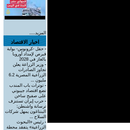
المزيد.....
اخبار الاقتصاد
-
حقل -كرونوس- بوابة
قبرص لإمداد أوروبا
بالغاز في 2028
-
وزير الزراعة يعلن
تجاوز الصادرات
الزراعية المصرية 6.2
مليون ...
-
توترات باب المندب
تضع اقتصاد جيبوتي
على صفيح ساخن
-
حرب إيران تستنزف
ترسانة واشنطن:
البنتاغون يمهل شركات
السلاح ...
-
رئيس «البحوث
الزراعية» يتفقد محطة