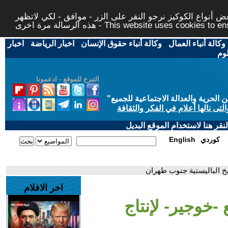
 أنواع الكوكيز نرجو النقر على الزر - موافق - لكي لاتظهر
This website uses cookies to ensure you ge
وكالة أنباء العمال
-
وكالة أنباء حقوق الإنسان
-
اخبار الرياضة
-
اخبار
لوم
التبرع للموقع - ادعمونا
حرية والعدالة الاجتماعية للجميع
"
تى نالها أعلام في الفكر والثقافة
قر هنا لاستخدام الموقع البديل
كوردي
English
خ الباليستية جنوب طهران
اخر الافلام
خوجير- لإنتاج