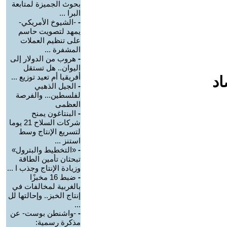
بحوث الجميزة لمتابعة
البرا ...
-
-الشيوخ الأمريكي-
يمهد لتصويت حاسم
على تنظيم العملات
المشفرة ...
-
هروب من الدولار إلى
اليوان.. هل تستقل
أفريقيا أم تعيد توزيع ...
اد
-
الجيل الذهبي
لفلسطين... والفرصة
العظمى
-
البنتاغون يمنح
شركات السلاح 21 يوما
لتسريع الإنتاج وسط
استنز ...
-
«التخطيط والبترول»
تبحثان تأمين الطاقة
وزيادة الإنتاج وجذب ا ...
-
ضبط 16 مخبزًا
بالغربية لمخالفات في
إنتاج الخبز.. وإحالتها لل
...
-
-واشنطن بوست- عن
مذكرة رسمية: