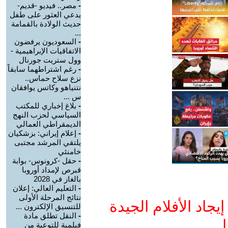
-
مصر.. فيديو -قديم-
يدعي العثور على طفل
حديث الولادة بالقمامة
...
-
السعوديون يرفضون
الاتفاقيات الإبراهيمية -
وول ستريت جورنال
-
رغم اشتراطهما سابقاً
نزع سلاح حماس..
نتنياهو وكاتس يوافقان
س ...
-
بلاغ إخباري للمكتب
السياسي لحزب النهج
الديمقراطي العمالي
-
إعلام إيراني: بزشكيان
يلتقي المرشد مجتبى
خامنئي
-
حقل -كرونوس- بوابة
قبرص لإمداد أوروبا
بالغاز في 2028
-
التعليم العالي: إعلان
نتائج المرحلة الأولى
جاد الأفلام الجيدة
للتنسيق الإلكترون ...
-
النقل تطلق مادة
ا
فيلمية للتوعية من