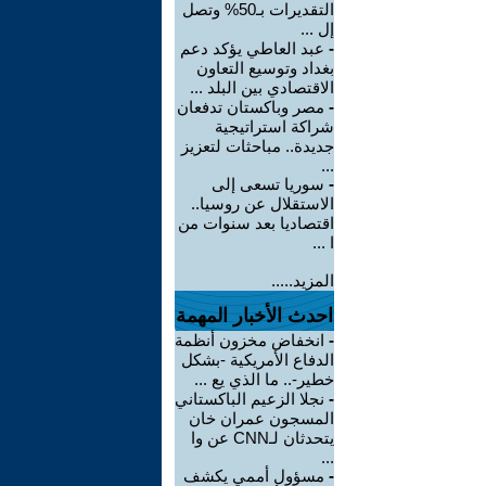
التقديرات بـ50% وتصل
إل ...
-
عبد العاطي يؤكد دعم
بغداد وتوسيع التعاون
الاقتصادي بين البلد ...
-
مصر وباكستان تدفعان
شراكة استراتيجية
جديدة.. مباحثات لتعزيز
...
-
سوريا تسعى إلى
الاستقلال عن روسيا..
اقتصاديا بعد سنوات من
ا ...
المزيد.....
احدث الأخبار المهمة
-
انخفاض مخزون أنظمة
الدفاع الأمريكية -بشكل
خطير-.. ما الذي يع ...
-
نجلا الزعيم الباكستاني
المسجون عمران خان
يتحدثان لـCNN عن وا
...
-
مسؤول أممي يكشف