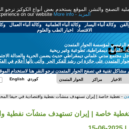
ة التصفح والنشر، الموقع يستخدم بعض أنواع الكوكيز نرجو النق
More info - المزيد
experience on our website
الفن
-
وكالة أنباء اليسار
-
وكالة أنباء العلمانية
-
وكالة أنباء العمال
-
وكا
الاقتصاد
-
اخبار الطب والعلوم
 الرئيسي لمؤسسة الحوار المتمدن
، علمانية، ديمقراطية، تطوعية وغير ربحية
ل مجتمع مدني علماني ديمقراطي حديث يضمن الحرية والعدالة الاجتم
حوار المتمدن على جائزة ابن رشد للفكر الحر والتى نالها أعلام في الفك
م مشاكل تقنية في تصفح الحوار المتمدن نرجو النقر هنا لاستخدام الموقع
كوردي
English
الاخبار
مراكز
الحوار المتمدن
مدن
- تغطية خاصة | إيران تستهدف منشآت نفطية واقتصادية في حيفا المحتلة | 2025-6
تغطية خاصة | إيران تستهدف منشآت نفطية وا
-15