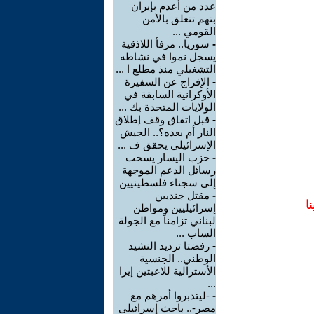
عدد من أعدم بإيران
بتهم تتعلق بالأمن
القومي ...
-
سوريا.. مرفأ اللاذقية
يسجل نموا في نشاطه
التشغيلي منذ مطلع ا ...
-
الإفراج عن السفيرة
الأوكرانية السابقة في
الولايات المتحدة بك ...
-
قبل اتفاق وقف إطلاق
النار أم بعده؟.. الجيش
الإسرائيلي يحقق ف ...
-
حزب اليسار يسحب
رسائل الدعم الموجهة
إلى سجناء فلسطينيين
-
مقتل جنديين
ا
إسرائيليين ومواطن
لبناني تزامناً مع الجولة
الساب ...
-
رفضتا ترديد النشيد
الوطني.. الجنسية
الأسترالية للاعبتين إيرا
...
-
-ليتدبروا أمرهم مع
مصر-.. باحث إسرائيلي