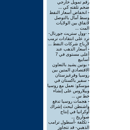
رقم تمويل خارجي
ضخم تلقته كي ...
-
انخفاض أسعار النفط
وسط آمال بالتوصل
لاتفاق بين الولايات
المت ...
-
-وول ستريت جورنال-
ترد على انتقادات ترمب
لأرباح شركات النفط ...
-
أسعار الذهب عند
أعلى مستوى في 7
أسابيع
-
بوتين يشيد بالتعاون
الاقتصادي المتين بين
روسيا وقرغيزستان
-
سفير باكستان في
موسكو: نعمل مع روسيا
وبيلاروس على إنشاء
خط س ...
-
هجمات روسيا تدفع
واشنطن لبحث إشراك
أوكرانيا في إنتاج
صواريخ ...
-
تكلفة -أسطول ترامب
الذهبي- قد تتجاوز