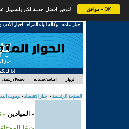
موافق - OK
لتوفير افضل خدمة لكم ولتسهيل عملي
أخبار عامة
-
وكالة أنباء المرأة
-
اخبار الأدب و
الموقع
يسارية
"من أج
حاز ال
إذا لديك
الزوار
اضافة/خدمات
بحث/الارشيف
الصفحة الرئيسية
-
اخبار الاقتصاد
-
يوتيوب الت
- الميادين
- 
حيفا المحتلة | 2025-06