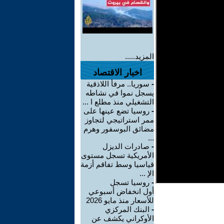
المزيد.....
اخبار الاقتصاد
-
سوريا.. مرفأ اللاذقية
يسجل نموا في نشاطه
التشغيلي منذ مطلع ا ...
-
روسيا تضع عينها على
ممر استراتيجي لتجاوز
مضائق البوسفور وهرم
...
-
صادرات الديزل
الأمريكية تسجل مستوى
قياسيا وسط تفاقم أزمة
الإ ...
-
روسيا تسجل
أول انخفاض أسبوعي
للأسعار منذ مايو 2026
-
البنك المركزي
الأوكراني يكشف عن