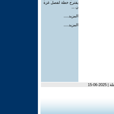
يقترح خطة لفصل غزة
ن ...
المزيد.....
المزيد.....
0-15