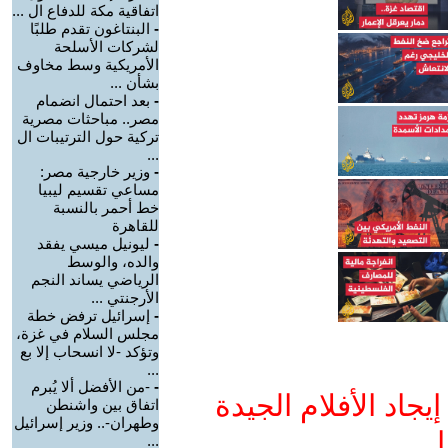
اتفاقية مكة للدفاع ال ...
-
البنتاغون تقدم طلبًا
لشركات الأسلحة
الأمريكية وسط مخاوف
بشأن ...
-
بعد احتمال انضمام
مصر.. مباحثات مصرية
تركية حول الترتيبات ال
...
-
وزير خارجية مصر:
مساعي تقسيم ليبيا
خط أحمر بالنسبة
للقاهرة
-
ليونيل ميسي يفقد
والده، والوسط
الرياضي يساند النجم
الأرجنتي ...
-
إسرائيل ترفض خطة
مجلس السلام في غزة،
وتؤكد -لا انسحاب إلا بع
...
-
-من الأفضل ألا يُبرم
جاد الأفلام الجيدة
اتفاق بين واشنطن
وطهران-.. وزير إسرائيل
ا
...