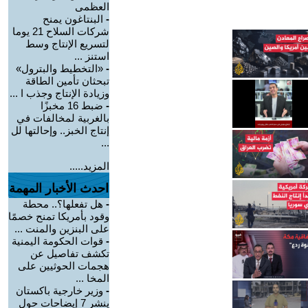
العظمى
-
البنتاغون يمنح
شركات السلاح 21 يوما
لتسريع الإنتاج وسط
استنز ...
-
«التخطيط والبترول»
تبحثان تأمين الطاقة
وزيادة الإنتاج وجذب ا ...
-
ضبط 16 مخبزًا
بالغربية لمخالفات في
إنتاج الخبز.. وإحالتها لل
...
المزيد.....
احدث الأخبار المهمة
-
هل تفعلها؟.. محطة
وقود بأمريكا تمنح خصمًا
على البنزين والمنت ...
-
قوات الحكومة اليمنية
تكشف تفاصيل عن
هجمات الحوثيين على
المخا ...
-
وزير خارجية باكستان
ينشر 7 إيضاحات حول