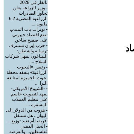
بالغاز في 2028
-
وزير الزراعة يعلن
تجاوز الصادرات
الزراعية المصرية 6.2
مليون ...
-
توترات باب المندب
تضع اقتصاد جيبوتي
على صفيح ساخن
-
حرب إيران تستنزف
اد
ترسانة واشنطن:
البنتاغون يمهل شركات
السلاح ...
-
رئيس «البحوث
الزراعية» يتفقد محطة
بحوث الجميزة لمتابعة
البرا ...
-
-الشيوخ الأمريكي-
يمهد لتصويت حاسم
على تنظيم العملات
المشفرة ...
-
هروب من الدولار إلى
اليوان.. هل تستقل
أفريقيا أم تعيد توزيع ...
-
الجيل الذهبي
لفلسطين... والفرصة