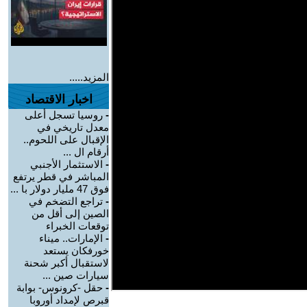
المزيد.....
اخبار الاقتصاد
-
روسيا تسجل أعلى
معدل تاريخي في
الإقبال على اللحوم..
أرقام ال ...
-
الاستثمار الأجنبي
المباشر في قطر يرتفع
فوق 47 مليار دولار با ...
-
تراجع التضخم في
الصين إلى أقل من
توقعات الخبراء
-
الإمارات.. ميناء
خورفكان يستعد
لاستقبال أكبر شحنة
سيارات صين ...
-
حقل -كرونوس- بوابة
قبرص لإمداد أوروبا