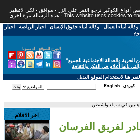
 أنواع الكوكيز نرجو النقر على الزر - موافق - لكي لاتظهر
This website uses cookies to ensure you ge
وكالة أنباء العمال
-
وكالة أنباء حقوق الإنسان
-
اخبار الرياضة
-
اخبار
لوم
التبرع للموقع - ادعمونا
حرية والعدالة الاجتماعية للجميع
"
تى نالها أعلام في الفكر والثقافة
قر هنا لاستخدام الموقع البديل
كوردي
English
لذهبيين في سماء واشنطن
اخر الافلام
نادر لفريق الفرسان