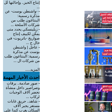
إنتاج الخبز.. وإحالتها لل
...
-
-واشنطن بوست- عن
مذكرة رسمية:
البنتاغون طلب من
شركات الأسلحة ...
-
زيلينسكي يحدد متى
يمكن لكييف إنتاج
صواريخ -باتريوت- في
حال ح ...
-
عاجل | واشنطن
بوست عن مذكرة
رسمية: البنتاغون طلب
من شركات ال ...
المزيد.....
احدث الأخبار المهمة
-
صور صادمة.. يرقات
وصراصير داخل منشأة
تحضر آلاف الوجبات
لركاب ...
-
شاهد.. حريق غابات
مستعر يجبر آلاف
السكان بغرب كندا على