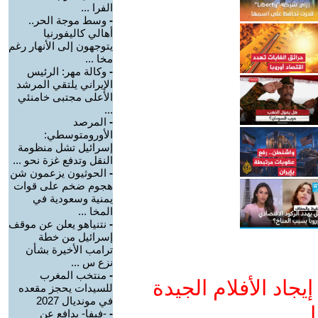
الفرا ...
-
وسط موجة الحر..
أهالي كاليفورنيا
يتوجهون إلى الأنهار رغم
مخا ...
-
وكالة مهر: الرئيس
الإيراني يلتقي المرشد
الأعلى مجتبى خامنئي
...
-
المرصد
الأورومتوسطي:
إسرائيل تشل منظومة
النقل وتدفع غزة نحو ...
-
الحوثيون يزعمون شن
هجوم ضخم على قوات
يمنية وسعودية في
المخا ...
-
نتنياهو يعلن عن موقف
إسرائيل من خطة
ترامب الأخيرة بشأن
نزع س ...
-
منتخب المغرب
جاد الأفلام الجيدة
للسيدات يحجز مقعده
في مونديال 2027
ا
-
-فيفا- يدافع عن