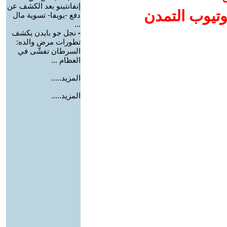
إنفانتينو بعد الكشف عن
وتيوب التمدن
دفع -يويفا- تسوية مال
...
-
نجل جو بايدن يكشف
تطورات مرض والده:
السرطان تفشّى في
العظام ...
المزيد.....
المزيد.....