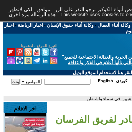
 أنواع الكوكيز نرجو النقر على الزر - موافق - لكي لاتظهر
This website uses cookies to ensure you ge
وكالة أنباء العمال
-
وكالة أنباء حقوق الإنسان
-
اخبار الرياضة
-
اخبار
لوم
التبرع للموقع - ادعمونا
حرية والعدالة الاجتماعية للجميع
"
تى نالها أعلام في الفكر والثقافة
قر هنا لاستخدام الموقع البديل
كوردي
English
لذهبيين في سماء واشنطن
اخر الافلام
نادر لفريق الفرسان