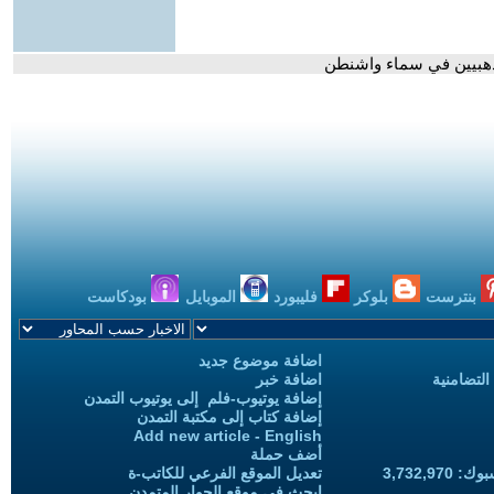
لذهبيين في سماء واشنطن
بنترست
بلوكر
فليبورد
الموبايل
بودكاست
اضافة موضوع جديد
التضامنية
اضافة خبر
إضافة يوتيوب-فلم إلى يوتيوب التمدن
إضافة كتاب إلى مكتبة التمدن
Add new article - English
أضف حملة
3,732,97
تعديل الموقع الفرعي للكاتب-ة
ابحث في موقع الحوار المتمدن